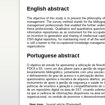
English abstract
The objective of this study is to present the philosophy 
management. The survey method stands for the bibliograp
management professionals that enabled the further unders
these professionals. Qualitative and quantitative question
information repositories as an instrument for the occupat
on incentive to generation and sharing of intellectual ca
OSH digital repository, for maintaining most of all the wor
is still a barrier to the occupational knowledge manageme
organizations
Portuguese abstract
O objetivo do estudo foi apresentar a utilização da filoso
PDCA e 5S, como um dos pilares para a gestão da segura
levantamento bibliográfico, juntamente com uma sessão d
o delineamento do grau de acesso e a percepção destes sob
questionários apontou a iniciativa de arquivos abertos, p
instrumento de apoio à gestão da segurança e saúde no 
políticas de incentivo à geração e compartilhamento do 
de um repositório digital na área de SST, visando sobretu
se que a carência de informações disponíveis na área e
organizacional, no sentido de promover o desenvolviment
Item type:
Journal article (Paginated)