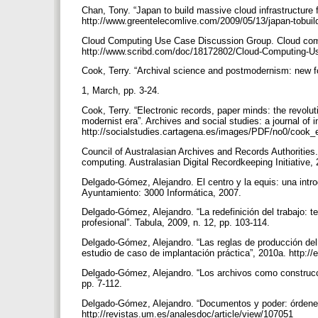
Chan, Tony. “Japan to build massive cloud infrastructure
http://www.greentelecomlive.com/2009/05/13/japan-tobuil
Cloud Computing Use Case Discussion Group. Cloud comp
http://www.scribd.com/doc/18172802/Cloud-Computing-
Cook, Terry. “Archival science and postmodernism: new fo
1, March, pp. 3-24.
Cook, Terry. “Electronic records, paper minds: the revolu
modernist era”. Archives and social studies: a journal of in
http://socialstudies.cartagena.es/images/PDF/no0/cook_e
Council of Australasian Archives and Records Authorities
computing. Australasian Digital Recordkeeping Initiative,
Delgado-Gómez, Alejandro. El centro y la equis: una intr
Ayuntamiento: 3000 Informática, 2007.
Delgado-Gómez, Alejandro. “La redefinición del trabajo: t
profesional”. Tabula, 2009, n. 12, pp. 103-114.
Delgado-Gómez, Alejandro. “Las reglas de producción del
estudio de caso de implantación práctica”, 2010a. http://e
Delgado-Gómez, Alejandro. “Los archivos como construcció
pp. 7-112.
Delgado-Gómez, Alejandro. “Documentos y poder: órdenes
http://revistas.um.es/analesdoc/article/view/107051