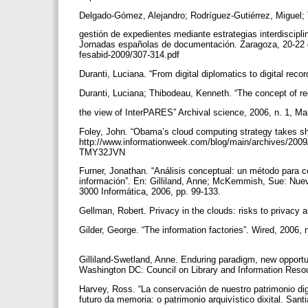
Delgado-Gómez, Alejandro; Rodríguez-Gutiérrez, Miguel; 
gestión de expedientes mediante estrategias interdiscipl
Jornadas españolas de documentación. Zaragoza, 20-22 d
fesabid-2009/307-314.pdf
Duranti, Luciana. “From digital diplomatics to digital recor
Duranti, Luciana; Thibodeau, Kenneth. “The concept of re
the view of InterPARES” Archival science, 2006, n. 1, Ma
Foley, John. “Obama’s cloud computing strategy takes s
http://www.informationweek.com/blog/main/archives
TMY32JVN
Furner, Jonathan. “Análisis conceptual: un método para 
información”. En: Gilliland, Anne; McKemmish, Sue: Nuev
3000 Informática, 2006, pp. 99-133.
Gellman, Robert. Privacy in the clouds: risks to privacy
Gilder, George. “The information factories”. Wired, 2006,
Gilliland-Swetland, Anne. Enduring paradigm, new opportuni
Washington DC: Council on Library and Information Resou
Harvey, Ross. “La conservación de nuestro patrimonio digi
futuro da memoria: o patrimonio arquivístico dixital. Sa