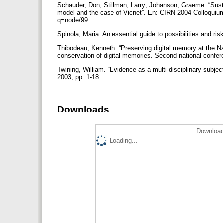
Schauder, Don; Stillman, Larry; Johanson, Graeme. “Sust
model and the case of Vicnet”. En: CIRN 2004 Colloquium 
q=node/99
Spinola, Maria. An essential guide to possibilities and r
Thibodeau, Kenneth. “Preserving digital memory at the N
conservation of digital memories. Second national confer
Twining, William. “Evidence as a multi-disciplinary subject
2003, pp. 1-18.
Downloads
Download
Loading...