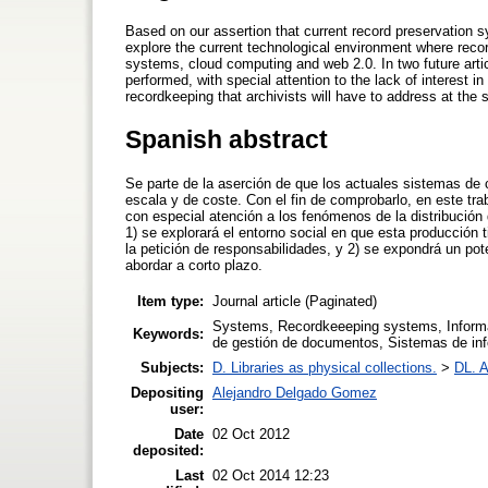
Based on our assertion that current record preservation s
explore the current technological environment where reco
systems, cloud computing and web 2.0. In two future artic
performed, with special attention to the lack of interest i
recordkeeping that archivists will have to address at the 
Spanish abstract
Se parte de la aserción de que los actuales sistemas de
escala y de coste. Con el fin de comprobarlo, en este tr
con especial atención a los fenómenos de la distribución
1) se explorará el entorno social en que esta producción t
la petición de responsabilidades, y 2) se expondrá un po
abordar a corto plazo.
Item type:
Journal article (Paginated)
Systems, Recordkeeeping systems, Informa
Keywords:
de gestión de documentos, Sistemas de inf
Subjects:
D. Libraries as physical collections.
>
DL. A
Depositing
Alejandro Delgado Gomez
user:
Date
02 Oct 2012
deposited:
Last
02 Oct 2014 12:23