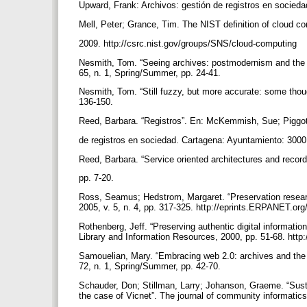
Upward, Frank: Archivos: gestión de registros en socied
Mell, Peter; Grance, Tim. The NIST definition of cloud c
2009. http://csrc.nist.gov/groups/SNS/cloud-computing
Nesmith, Tom. “Seeing archives: postmodernism and the ch
65, n. 1, Spring/Summer, pp. 24-41.
Nesmith, Tom. “Still fuzzy, but more accurate: some though
136-150.
Reed, Barbara. “Registros”. En: McKemmish, Sue; Piggot
de registros en sociedad. Cartagena: Ayuntamiento: 3000
Reed, Barbara. “Service oriented architectures and recor
pp. 7-20.
Ross, Seamus; Hedstrom, Margaret. “Preservation research an
2005, v. 5, n. 4, pp. 317-325. http://eprints.ERPANET.or
Rothenberg, Jeff. “Preserving authentic digital informatio
Library and Information Resources, 2000, pp. 51-68. http
Samouelian, Mary. “Embracing web 2.0: archives and the n
72, n. 1, Spring/Summer, pp. 42-70.
Schauder, Don; Stillman, Larry; Johanson, Graeme. “Sus
the case of Vicnet”. The journal of community informatics,