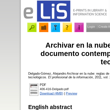
Login
Create 
Archivar en la nub
documento contempor
te
Delgado-Gómez, Alejandro
Archivar en la nube: reglas d
tecnológicos.
El profesional de la información
, 2011, vol.
PDF
406-416-Delgado.pdf
Download (4MB)
|
Preview
English abstract