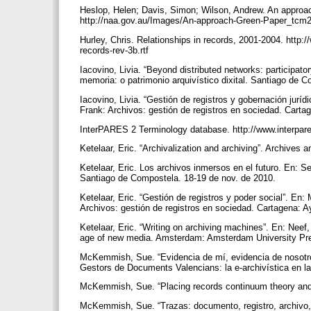
Heslop, Helen; Davis, Simon; Wilson, Andrew. An approach 
http://naa.gov.au/Images/An-approach-Green-Paper_tcm
Hurley, Chris. Relationships in records, 2001-2004. http:
records-rev-3b.rtf
Iacovino, Livia. “Beyond distributed networks: participato
memoria: o patrimonio arquivístico dixital. Santiago de 
Iacovino, Livia. “Gestión de registros y gobernación jur
Frank: Archivos: gestión de registros en sociedad. Cart
InterPARES 2 Terminology database. http://www.interpar
Ketelaar, Eric. “Archivalization and archiving”. Archives 
Ketelaar, Eric. Los archivos inmersos en el futuro. En: Se
Santiago de Compostela. 18-19 de nov. de 2010.
Ketelaar, Eric. “Gestión de registros y poder social”. E
Archivos: gestión de registros en sociedad. Cartagena: 
Ketelaar, Eric. “Writing on archiving machines”. En: Neef,
age of new media. Amsterdam: Amsterdam University Pre
McKemmish, Sue. “Evidencia de mí, evidencia de nosotros
Gestors de Documents Valencians: la e-archivística en l
McKemmish, Sue. “Placing records continuum theory and p
McKemmish, Sue. “Trazas: documento, registro, archivo,