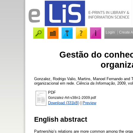
Login
Create 
Gestão do conhec
organiz
Gonzalez, Rodrigo Valio
,
Martins, Manoel Fernando
and
organizacional em rede.
Ciência da Informação
, 2009, vol
PDF
Gonzalez-Art-v38n1-2009.pdf
Download (331kB)
|
Preview
English abstract
Partnership’s relations are more common among the organi