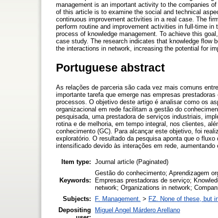
management is an important activity to the companies of
of this article is to examine the social and technical asp
continuous improvement activities in a real case. The firm
perform routine and improvement activities in full-time in
process of knowledge management. To achieve this goal, 
case study. The research indicates that knowledge flow b
the interactions in network, increasing the potential for i
Portuguese abstract
As relações de parceria são cada vez mais comuns entre
importante tarefa que emerge nas empresas prestadoras 
processos. O objetivo deste artigo é analisar como os as
organizacional em rede facilitam a gestão do conhecimen
pesquisada, uma prestadora de serviços industriais, impl
rotina e de melhoria, em tempo integral, nos clientes, 
conhecimento (GC). Para alcançar este objetivo, foi rea
exploratório. O resultado da pesquisa aponta que o fluxo
intensificado devido às interações em rede, aumentando
Item type:
Journal article (Paginated)
Gestão do conhecimento; Aprendizagem orga
Keywords:
Empresas prestadoras de serviço; Knowledg
network; Organizations in network; Compani
Subjects:
F. Management.
>
FZ. None of these, but in
Depositing
Miguel Angel Márdero Arellano
user: