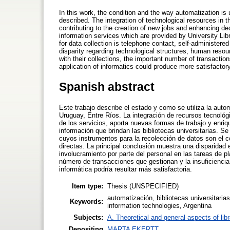
In this work, the condition and the way automatization is
described. The integration of technological resources in t
contributing to the creation of new jobs and enhancing dec
information services which are provided by University Lib
for data collection is telephone contact, self-administer
disparity regarding technological structures, human reso
with their collections, the important number of transactio
application of informatics could produce more satisfactory
Spanish abstract
Este trabajo describe el estado y como se utiliza la auto
Uruguay, Entre Ríos. La integración de recursos tecnológ
de los servicios, aporta nuevas formas de trabajo y enri
información que brindan las bibliotecas universitarias. Se 
cuyos instrumentos para la recolección de datos son el c
directas. La principal conclusión muestra una disparidad
involucramiento por parte del personal en las tareas de pl
número de transacciones que gestionan y la insuficiencia
informática podría resultar más satisfactoria.
Item type:
Thesis (UNSPECIFIED)
automatización, bibliotecas universitarias
Keywords:
information technologies, Argentina
Subjects:
A. Theoretical and general aspects of libr
Depositing
MARTA EKERTT