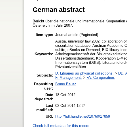
German abstract
Bericht über die nationale und internationale Kooperation 
Österreich im Jahr 2007.
Item type:
Journal article (Paginated)
Austia, university law 2002, collaboration of
dissertation database, Austrian Academic C
subito, eBooks on Demand, BIX library inde
Keywords:
Arbeitsgemeinschaft der Bibliotheksdirekto
Dissertationsdatenbank, Kooperation E-Medi
Informationssystem (DBIS), Literaturliefer
Privatuniversitäten
D. Libraries as physical collections.
>
DD. A
Subjects:
F. Management.
>
FA. Co-operation.
Depositing
Bruno Bauer
user:
Date
18 Oct 2012
deposited:
Last
02 Oct 2014 12:24
modified:
URI:
http://hdl.handle.net/10760/17859
Check full metadata for this record