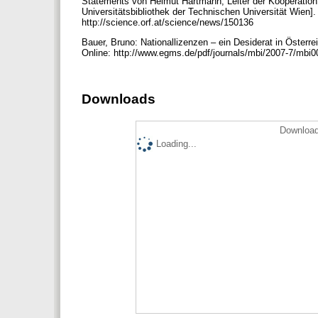
Statements von Helmut Hartmann, Leiter der Kooperation 
Universitätsbibliothek der Technischen Universität Wien]
http://science.orf.at/science/news/150136
Bauer, Bruno: Nationallizenzen – ein Desiderat in Österre
Online: http://www.egms.de/pdf/journals/mbi/2007-7/mbi
Downloads
Download
Loading...