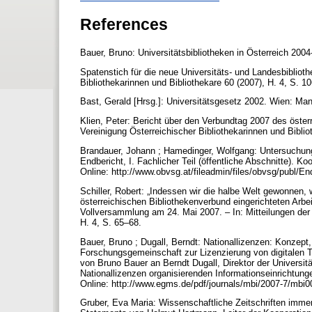
References
Bauer, Bruno: Universitätsbibliotheken in Österreich 2004
Spatenstich für die neue Universitäts- und Landesbibliothe
Bibliothekarinnen und Bibliothekare 60 (2007), H. 4, S. 
Bast, Gerald [Hrsg.]: Universitätsgesetz 2002. Wien: Ma
Klien, Peter: Bericht über den Verbundtag 2007 des öster
Vereinigung Österreichischer Bibliothekarinnen und Biblio
Brandauer, Johann ; Hamedinger, Wolfgang: Untersuchun
Endbericht, I. Fachlicher Teil (öffentliche Abschnitte). 
Online: http://www.obvsg.at/fileadmin/files/obvsg/publ/E
Schiller, Robert: „Indessen wir die halbe Welt gewonnen, 
österreichischen Bibliothekenverbund eingerichteten Arbe
Vollversammlung am 24. Mai 2007. – In: Mitteilungen der 
H. 4, S. 65–68.
Bauer, Bruno ; Dugall, Berndt: Nationallizenzen: Konze
Forschungsgemeinschaft zur Lizenzierung von digitalen
von Bruno Bauer an Berndt Dugall, Direktor der Universitä
Nationallizenzen organisierenden Informationseinrichtunge
Online: http://www.egms.de/pdf/journals/mbi/2007-7/mbi
Gruber, Eva Maria: Wissenschaftliche Zeitschriften immer