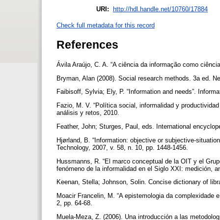
URI:
http://hdl.handle.net/10760/17884
Check full metadata for this record
References
Ávila Araújo, C. A. “A ciência da informação como ciência 
Bryman, Alan (2008). Social research methods. 3a ed. Ne
Faibisoff, Sylvia; Ely, P. “Information and needs”. Informa
Fazio, M. V. “Política social, informalidad y productivid
análisis y retos, 2010.
Feather, John; Sturges, Paul, eds. International encyclop
Hjørland, B. “Information: objective or subjective-situati
Technology, 2007, v. 58, n. 10, pp. 1448-1456.
Hussmanns, R. “El marco conceptual de la OIT y el Grupo d
fenómeno de la informalidad en el Siglo XXI: medición, an
Keenan, Stella; Johnson, Solin. Concise dictionary of li
Moacir Francelin, M. “A epistemologia da complexidade e a
2, pp. 64-68.
Muela-Meza, Z. (2006). Una introducción a las metodología