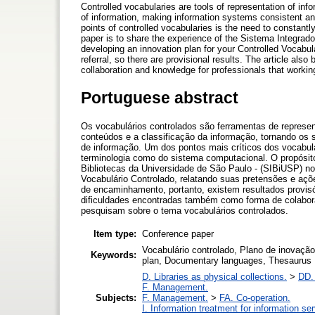
Controlled vocabularies are tools of representation of inf
of information, making information systems consistent and
points of controlled vocabularies is the need to constant
paper is to share the experience of the Sistema Integrad
developing an innovation plan for your Controlled Vocabula
referral, so there are provisional results. The article als
collaboration and knowledge for professionals that workin
Portuguese abstract
Os vocabulários controlados são ferramentas de represe
conteúdos e a classificação da informação, tornando os
de informação. Um dos pontos mais críticos dos vocabul
terminologia como do sistema computacional. O propósito
Bibliotecas da Universidade de São Paulo - (SIBiUSP) n
Vocabulário Controlado, relatando suas pretensões e açõe
de encaminhamento, portanto, existem resultados provisó
dificuldades encontradas também como forma de colabor
pesquisam sobre o tema vocabulários controlados.
Item type:
Conference paper
Vocabulário controlado, Plano de inovação
Keywords:
plan, Documentary languages, Thesaurus
D. Libraries as physical collections.
>
DD. 
F. Management.
Subjects:
F. Management.
>
FA. Co-operation.
I. Information treatment for information se