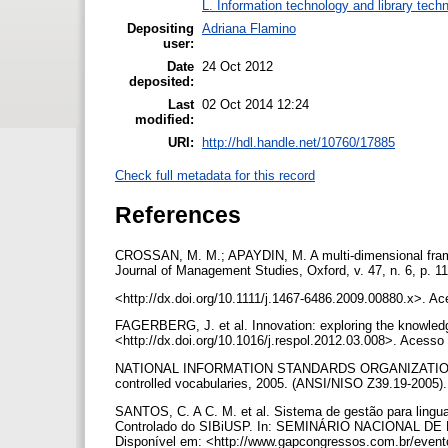
L. Information technology and library tech
Depositing
Adriana Flamino
user:
Date
24 Oct 2012
deposited:
Last
02 Oct 2014 12:24
modified:
URI:
http://hdl.handle.net/10760/17885
Check full metadata for this record
References
CROSSAN, M. M.; APAYDIN, M. A multi-dimensional framewo
Journal of Management Studies, Oxford, v. 47, n. 6, p. 
<http://dx.doi.org/10.1111/j.1467-6486.2009.00880.x>. A
FAGERBERG, J. et al. Innovation: exploring the knowled
<http://dx.doi.org/10.1016/j.respol.2012.03.008>. Acesso
NATIONAL INFORMATION STANDARDS ORGANIZATION. Guid
controlled vocabularies, 2005. (ANSI/NISO Z39.19-2005)
SANTOS, C. A C. M. et al. Sistema de gestão para lingu
Controlado do SIBiUSP. In: SEMINÁRIO NACIONAL DE B
Disponível em: <http://www.gapcongressos.com.br/evento