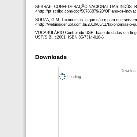
SEBRAE; CONFEDERAÇÃO NACIONAL DAS INDÚSTRIAS. Car
<http://pt.scribd.com/doc/50786879/20/OPlano-de-Inova
SOUZA, G.M. Taxonomias: o que são e para que servem (
<http://webinsider.uol.com.br/2010/05/11/taxonomias-o-
VOCABULÁRIO Controlado USP: base de dados em língua 
USP/SIBi, c2001. ISBN 85-7314-018-6
Downloads
Download
Loading...