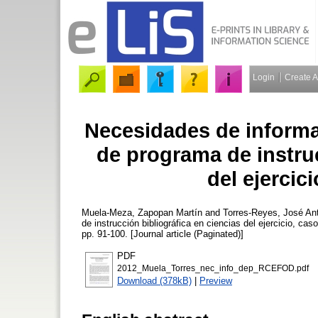
Login
Create 
Necesidades de informa
de programa de instruc
del ejerci
Muela-Meza, Zapopan Martín
and
Torres-Reyes, José An
de instrucción bibliográfica en ciencias del ejercicio, c
pp. 91-100. [Journal article (Paginated)]
PDF
2012_Muela_Torres_nec_info_dep_RCEFOD.pdf
Download (378kB)
|
Preview