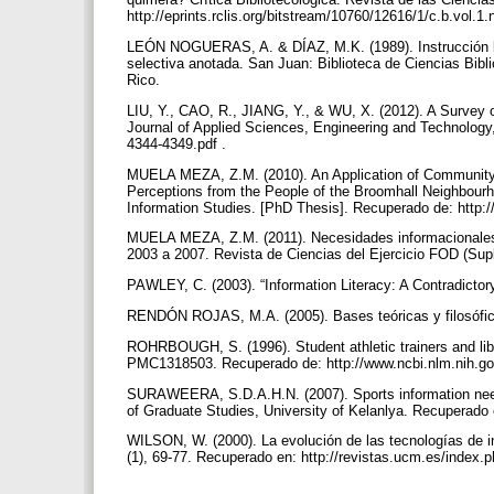
http://eprints.rclis.org/bitstream/10760/12616/1/c.b.vol.1.
LEÓN NOGUERAS, A. & DÍAZ, M.K. (1989). Instrucción bibli
selectiva anotada. San Juan: Biblioteca de Ciencias Bibl
Rico.
LIU, Y., CAO, R., JIANG, Y., & WU, X. (2012). A Survey 
Journal of Applied Sciences, Engineering and Technology,
4344-4349.pdf .
MUELA MEZA, Z.M. (2010). An Application of Community 
Perceptions from the People of the Broomhall Neighbourho
Information Studies. [PhD Thesis]. Recuperado de: http://
MUELA MEZA, Z.M. (2011). Necesidades informacionales de
2003 a 2007. Revista de Ciencias del Ejercicio FOD (Sup
PAWLEY, C. (2003). “Information Literacy: A Contradictory
RENDÓN ROJAS, M.A. (2005). Bases teóricas y filosófic
ROHRBOUGH, S. (1996). Student athletic trainers and libra
PMC1318503. Recuperado de: http://www.ncbi.nlm.nih.go
SURAWEERA, S.D.A.H.N. (2007). Sports information nee
of Graduate Studies, University of Kelanlya. Recuperado 
WILSON, W. (2000). La evolución de las tecnologías de 
(1), 69-77. Recuperado en: http://revistas.ucm.es/ind