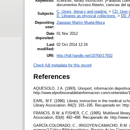
Keywords:
sciences; library instruction. [Palabras c
documentos Acceso Abierto; ciencias del ejer
C. Users, literacy and reading.
>
CD. User t
Subjects:
D. Libraries as physical collections.
>
DD. A
Depositing
Zapopan Martín Muela-Meza
user:
Date
01 Nov 2012
deposited:
Last
02 Oct 2014 12:24
modified:
URI:
http://hdl.handle.net/10760/17932
Check full metadata for this record
References
AQUESOLO, J.A. (1993). Unisport, información deportiva o
http://www.elprofesionaldelainformacion.com/contenidos/1
EARL, M.F. (1996). Library instruction in the medical scho
Library Association, 84(2): 191–195. Recuperado en: htt
FRANCIS, B.W. & FISHER, C.C. (1995). Multilevel library i
Association, 83(4): 492–498. Recuperado de: http://www
GARCÍA-COLORADO, C.; IRIGOYEN-CAMACHO, R.M. & LLO
quimera? Crítica Bibliotecológica: Revista de las Cienci