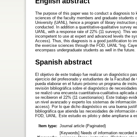
English abstract
The purpose of this paper was to conduct a diagnosis to
sciences of the faculty members and graduate students 
University (UANL), hence a program of library instruction
conducted. In addition a quantitative-qualitative survey
UANL, with a response rate of 22% (11 surveys). This wor
incompetent to use at expert and advanced levels the s
Access). Thus, this diagnosis is a good justification to 
the exercise sciences through the FOD, UANL “Ing. Cayeta
encompass undergraduate students as well in the future.
Spanish abstract
El objetivo de este trabajo fue realizar un diagnóstico p
ejercicio del profesorado y estudiantes de la Facultad 
pueda elaborar en el futuro próximo un programa de instru
revisión bibliográfica sobre el diagnóstico de necesidade
se realizó una encuesta cuantitativa-cualitativa aplicad
se recibieron el 22% (11 cuestionarios). Este trabajo ev
un nivel avanzado y experto los sistemas de informació
access). Por lo que dicho diagnóstico es una buena just
bibliográfica que atienda las necesidades de información
FOD, UANL. Este estudio es piloto y debe ampliarse a es
Item type:
Journal article (Paginated)
[Keywords] Needs of information recorded 