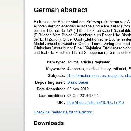
German abstract
Elektronische Bücher sind das Schwerpunktthema von Aus
Autoren der vorliegenden Ausgabe sind Alice Keller (Vo
online), Helmut Dollfuß (EBB – Elektronische Bücherbiblio
(E-Bücher: Vom Project Gutenberg zum Paper-Like Displ
der ETH Zürich), Oliver Obst (Elektronische Bücher in der
Modellversuchs zwischen Georg Thieme Verlag und medizi
Klinisches Wörterbuch: Eine 109-jährige Erfolgsgeschich
und Isabella Friedlein, Harald Schoppmann, Dorothee B
Item type:
Journal article (Paginated)
Keywords:
4 e-books, medical library, editorial,
Subjects:
H. Information sources, supports, ch
Depositing user:
Bruno Bauer
Date deposited:
02 Nov 2012
Last modified:
02 Oct 2014 12:24
URI:
http://hdl.handle.net/10760/17940
Check full metadata for this record
Downloads