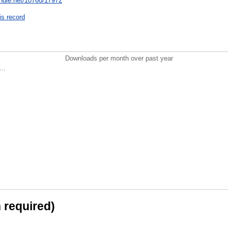
andle.net/10760/17972
is record
Downloads per month over past year
..
n required)