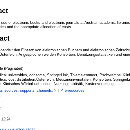
act
e use of electronic books and electronic journals at Austrian academic librar
tics and the appropriate allocation of costs.
act
ehandelt den Einsatz von elektronischen Büchern und elektronischen Zeitschri
 Österreich. Angesprochen werden Konsortien, Benützungsstatistiken und ein
cle (Paginated)
ical universities, consortia, SpringerLink, Thieme-connect, Pschyrembel Klin
tics, cost distribution,Österreich, Medizinuniversitäten, Konsortien, Springer
 Klinisches Wörterbuch online, Nutzungsstatistik, Kostenverteilung
on sources, supports, channels.
>
HP. e-resources.
r
2
 12:24