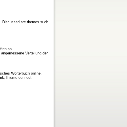
ies. Discussed are themes such
ften an
e angemessene Verteilung der
isches Wörterbuch online,
Link,Thieme-connect,