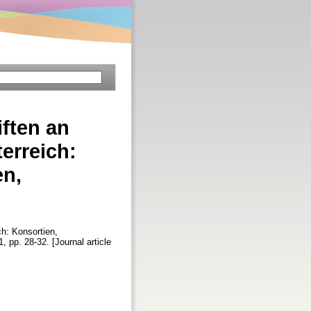
iften an
erreich:
en,
ch: Konsortien,
 1, pp. 28-32. [Journal article