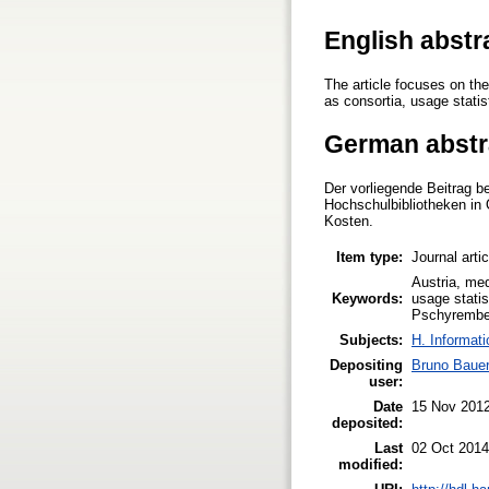
English abstr
The article focuses on th
as consortia, usage statis
German abstr
Der vorliegende Beitrag b
Hochschulbibliotheken in
Kosten.
Item type:
Journal arti
Austria, med
Keywords:
usage statis
Pschyrembel
Subjects:
H. Informati
Depositing
Bruno Baue
user:
Date
15 Nov 201
deposited:
Last
02 Oct 2014
modified: