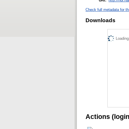
URI:
http://hdl.h
Check full metadata for th
Downloads
Loading.
Actions (logi