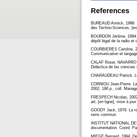
References
BUREAUD Annick, 1998. Pou
des Techno-Sciences, [en l
BOURDON Jérôme, 1994. Pr
dépôt légal de la radio et 
COURBIERES Caroline, 2002
Communication et langage
CALAF Roser, NAVARRO Alf
Didáctica de las ciencias 
CHARAUDEAU Patrick. Les 
CORNIOU Jean-Pierre. La s
2002, 190 p., coll. Manag
FRESPECH Nicolas, 2002. Pr
art, [en ligne], mise à jo
GOODY Jack, 1979. La rais
sens commun.
INSTITUT NATIONAL DES
documentation. Coord. Par
MIEGE Bernard, 1994. De qu