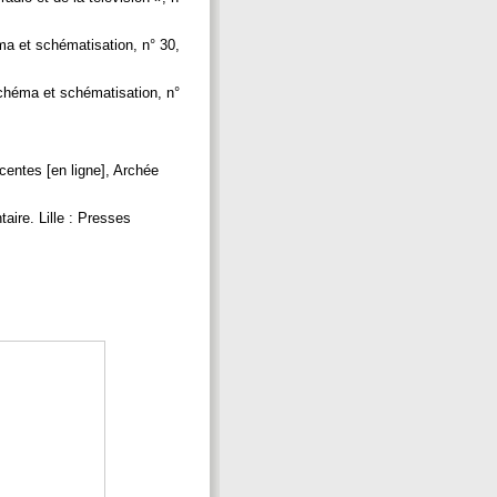
a et schématisation, n° 30,
chéma et schématisation, n°
entes [en ligne], Archée
re. Lille : Presses