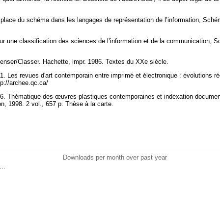
lace du schéma dans les langages de représentation de l’information, Schém
une classification des sciences de l’information et de la communication, S
ser/Classer. Hachette, impr. 1986. Textes du XXe siècle.
es revues d'art contemporain entre imprimé et électronique : évolutions réc
tp://archee.qc.ca/
Thématique des œuvres plastiques contemporaines et indexation documentai
on, 1998. 2 vol., 657 p. Thèse à la carte.
Downloads per month over past year
..