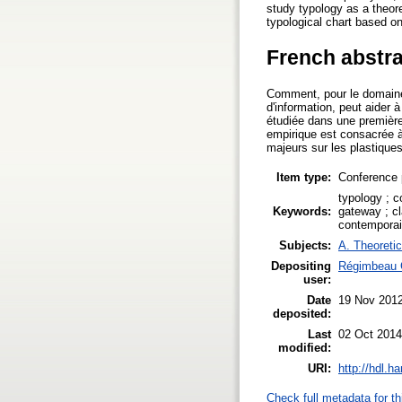
study typology as a theore
typological chart based on
French abstra
Comment, pour le domaine 
d'information, peut aider à
étudiée dans une première
empirique est consacrée à 
majeurs sur les plastiques e
Item type:
Conference 
typology ; c
Keywords:
gateway ; cl
contemporain
Subjects:
A. Theoretic
Depositing
Régimbeau 
user:
Date
19 Nov 201
deposited:
Last
02 Oct 2014
modified:
URI:
http://hdl.h
Check full metadata for th