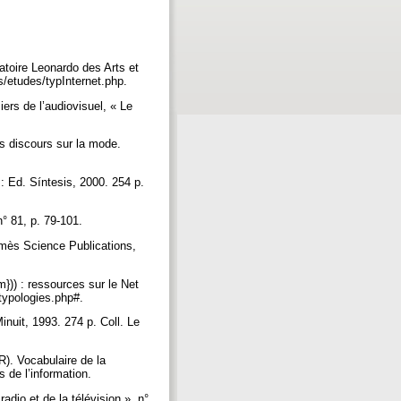
atoire Leonardo des Arts et
es/etudes/typInternet.php.
rs de l’audiovisuel, « Le
s discours sur la mode.
Ed. Síntesis, 2000. 254 p.
° 81, p. 79-101.
rmès Science Publications,
})) : ressources sur le Net
m/typologies.php#.
nuit, 1993. 274 p. Coll. Le
Vocabulaire de la
s de l’information.
adio et de la télévision », n°