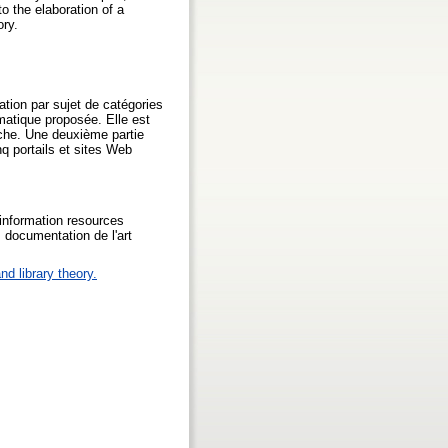
o the elaboration of a
ory.
tion par sujet de catégories
ématique proposée. Elle est
rche. Une deuxième partie
nq portails et sites Web
 information resources
; documentation de l'art
nd library theory.