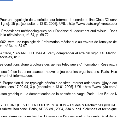
r une typologie de la création sur Internet. Leonardo on line-Olats /Observ
igne], 15 p., [consulté le 13-01-2006]. URL : http://www.olats.org/livresetud
opositions méthodologiques pour l’analyse du document audiovisuel. Dossie
de la télévision », n° 54, p. 69-72.
. Vers une typologie de l'information médiatique au travers de l'analyse de
s, n° 34, p. 84-97.
redo, SAMANIEGO José A. Ver y comprender el arte del siglo XX. Madrid : 
sociales, n° 2.
conditions d'une typologie des genres télévisuels d'information. Réseaux, n
ociété de la connaissance : nouvel enjeu pour les organisations. Paris, He
ement et informatique.
oposition d’une typologie générale de sites Internet artistiques. (({uyio.com
ur des liens 17-09-04, 3 p. [consulté le 13-01-2006]. URL : http://www.uyio.co
on graphique : la domestication de la pensée sauvage. Paris : Les Ed. de Mi
 TECHNIQUES DE LA DOCUMENTATION – Etudes & Recherches (INTD-ER). 
 Arlette Boulogne. Paris, ADBS éd., 2004, 334 p. coll. Sciences et technique
oi alimenter la recherche. Dossiers de l’audiovisuel, « Le dépôt légal de la r