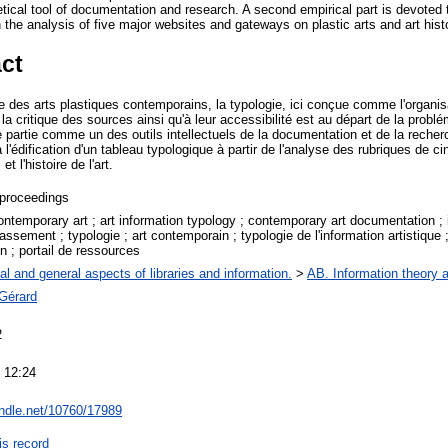
tical tool of documentation and research. A second empirical part is devoted t
 the analysis of five major websites and gateways on plastic arts and art hist
ct
des arts plastiques contemporains, la typologie, ici conçue comme l'organisa
 la critique des sources ainsi qu'à leur accessibilité est au départ de la probl
 partie comme un des outils intellectuels de la documentation et de la reche
l'édification d'un tableau typologique à partir de l'analyse des rubriques de ci
t l'histoire de l'art.
proceedings
ontemporary art ; art information typology ; contemporary art documentation ;
assement ; typologie ; art contemporain ; typologie de l'information artistique 
 ; portail de ressources
al and general aspects of libraries and information.
>
AB. Information theory a
Gérard
2
 12:24
andle.net/10760/17989
is record