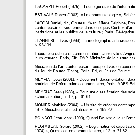
ESCARPIT Robert (1976), Théorie générale de l’informati
ESTIVALS Robert (1983), « La communicologie », Schéma 
JACOBI Daniel, dir., Clouteau Yvan, Miège Delphine, Roma
contemporain et ses formes dans quelques Centres d’art,
institutions et les publics de la culture ; Paris, Délégatio
JEANNERET Yves (1998), La médiographie à la croisée de
p. 93-104.
Laboratoire culture et communication, Université d’Avign
leurs œuvres, Paris, Diff, DAP, Ministère de la culture e
Médiation de l’art contemporain : perspectives européenne
du Jeu de Paume (Paris), Paris, Ed, du Jeu de Paume.
MEYRIAT Jean (2001), « Document, documentation, documen
praticien de l’information-documentation, Paris, ADBS Ed
MEYRIAT Jean (1983), « Pour une classification des scie
schématisation, n° 19, p ; 61-64.
MONIER Mathilde (2004), « Un site de création contempora
19, « Médiations et médiateurs » , p. 199-201.
POINSOT Jean-Marc (1999), Quand l’œuvre a lieu : l’art e
RÉGIMBEAU Gérard (2002), « Légitimation et expertise en 
1974) », Questions de communication, n° 2, p. 71-82.