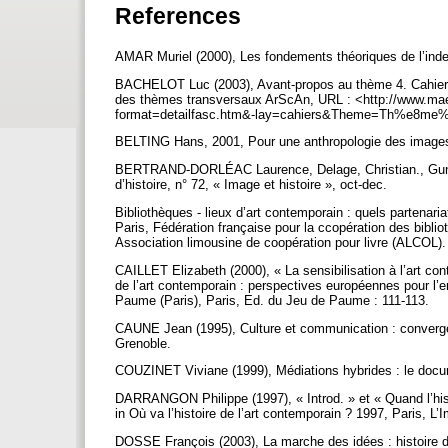
References
AMAR Muriel (2000), Les fondements théoriques de l’index
BACHELOT Luc (2003), Avant-propos au thème 4. Cahier V
des thèmes transversaux ArScAn, URL : <http://www.mae
format=detailfasc.htm&-lay=cahiers&Theme=Th%e8me%
BELTING Hans, 2001, Pour une anthropologie des images
BERTRAND-DORLÉAC Laurence, Delage, Christian., Gunthert
d’histoire, n° 72, « Image et histoire », oct-dec.
Bibliothèques - lieux d’art contemporain : quels partenari
Paris, Fédération française pour la ccopération des bibli
Association limousine de coopération pour livre (ALCOL)
CAILLET Elizabeth (2000), « La sensibilisation à l’art con
de l’art contemporain : perspectives européennes pour l’e
Paume (Paris), Paris, Ed. du Jeu de Paume : 111-113.
CAUNE Jean (1995), Culture et communication : convergen
Grenoble.
COUZINET Viviane (1999), Médiations hybrides : le docum
DARRANGON Philippe (1997), « Introd. » et « Quand l’hist
in Où va l’histoire de l’art contemporain ? 1997, Paris, L
DOSSE François (2003), La marche des idées : histoire des