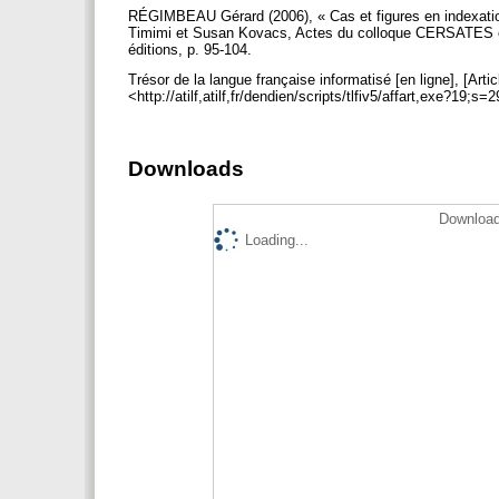
RÉGIMBEAU Gérard (2006), « Cas et figures en indexation d
Timimi et Susan Kovacs, Actes du colloque CERSATES et 
éditions, p. 95-104.
Trésor de la langue française informatisé [en ligne], [Arti
<http://atilf,atilf,fr/dendien/scripts/tlfiv5/affart,exe?19
Downloads
Download
Loading...