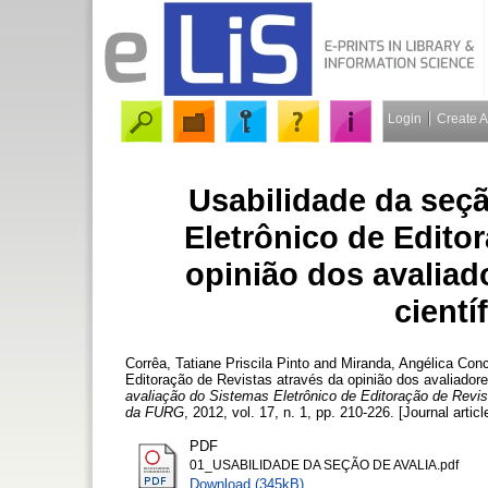
Login
Create 
Usabilidade da seç
Eletrônico de Edito
opinião dos avaliad
cient
Corrêa, Tatiane Priscila Pinto
and
Miranda, Angélica Con
Editoração de Revistas através da opinião dos avaliadore
avaliação do Sistemas Eletrônico de Editoração de Revist
da FURG
, 2012, vol. 17, n. 1, pp. 210-226. [Journal artic
PDF
01_USABILIDADE DA SEÇÃO DE AVALIA.pdf
Download (345kB)