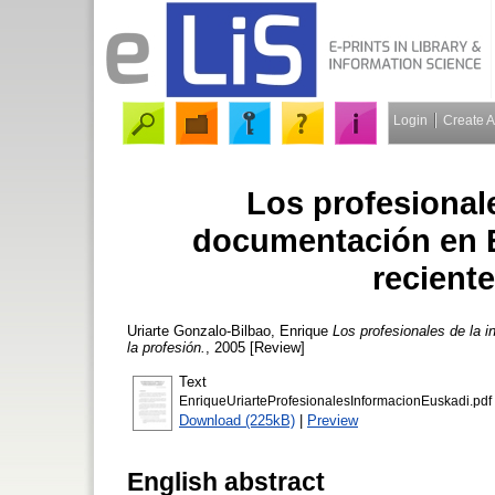
Login
Create 
Los profesionale
documentación en E
reciente
Uriarte Gonzalo-Bilbao, Enrique
Los profesionales de la i
la profesión.
, 2005 [Review]
Text
EnriqueUriarteProfesionalesInformacionEuskadi.pdf
Download (225kB)
|
Preview
English abstract