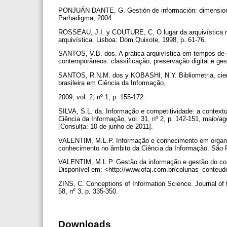
PONJUÁN DANTE, G. Gestión de información: dimensiones
Parhadigma, 2004.
ROSSEAU, J.I. y COUTURE, C. O lugar da arquivística n
arquivística. Lisboa: Dom Quixote, 1998, p. 61-76.
SANTOS, V.B. dos. A prática arquivística em tempos de g
contemporâneos: classificação, preservação digital e ge
SANTOS, R.N.M. dos y KOBASHI, N.Y. Bibliometria, cient
brasileira em Ciência da Informação,
2009, vol. 2, nº 1, p. 155-172.
SILVA, S.L. da. Informação e competitividade: a contex
Ciência da Informação, vol. 31, nº 2, p. 142-151, maio/a
[Consulta: 10 de junho de 2011].
VALENTIM, M.L.P. Informação e conhecimento em organi
conhecimento no âmbito da Ciência da Informação. São P
VALENTIM, M.L.P. Gestão da informação e gestão do con
Disponível em: <http://www.ofaj.com.br/colunas_conteud
ZINS, C. Conceptions of Information Science. Journal of 
58, nº 3, p. 335-350.
Downloads