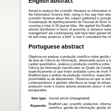
English abstract
Aimed to analyze the scientific literature on informatio
the Information Science field, noting in this way then rele
scientific literature about this subject published in journ
Coordenação de Aperfeiçoamento de Pessoal de Nível Supe
covering a total of 26 journal titles. We applied the Bradfo
articles distribution in terms of proximity or distance v
management' are contemporary and have been gained relev
lot and many produces a little” is true if considered the ch
Portuguese abstract
Objetivou-se analisar a produção científica sobre gestã
da área de Ciência da Informação, observando assim a r
caráter quantitativo, analisou a produção científica sob
Ciência da Informação classificados no Qualis da Coord
especificamente os que foram avaliados como de nível ‘A’ 
Bradford para a análise da produção científica, especial
proximidade ou de afastamento. Observou-se que os term
contemporâneos e ganham relevância ao longo do tempo. 
produzem muito e muitos autores produzem pouco” é verda
pesquisados.
Item type:
Journal article (Unpaginated)
Bradford Law; scientific production; info
Keywords:
científica; gestão da informação; gestão d