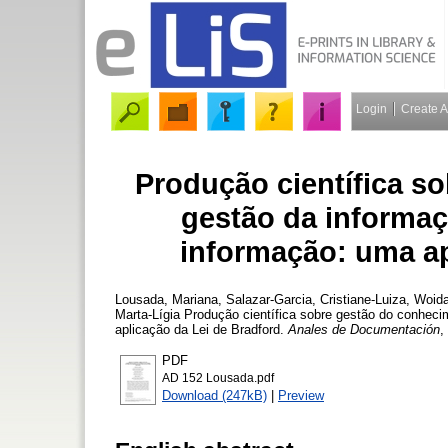
Login
Create 
Produção científica s
gestão da informaç
informação: uma ap
Lousada, Mariana
,
Salazar-Garcia, Cristiane-Luiza
,
Woida
Marta-Lígia
Produção científica sobre gestão do conheci
aplicação da Lei de Bradford.
Anales de Documentación
,
PDF
AD 152 Lousada.pdf
Download (247kB)
|
Preview