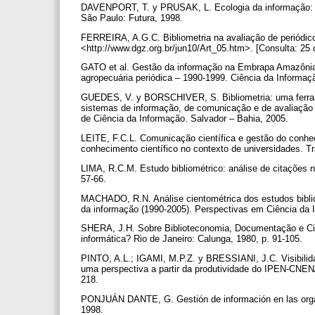
DAVENPORT, T. y PRUSAK, L. Ecologia da informação: po
São Paulo: Futura, 1998.
FERREIRA, A.G.C. Bibliometria na avaliação de periódicos
<http://www.dgz.org.br/jun10/Art_05.htm>. [Consulta: 25
GATO et al. Gestão da informação na Embrapa Amazônia Ori
agropecuária periódica – 1990-1999. Ciência da Informaçã
GUEDES, V. y BORSCHIVER, S. Bibliometria: uma ferram
sistemas de informação, de comunicação e de avaliação 
de Ciência da Informação. Salvador – Bahia, 2005.
LEITE, F.C.L. Comunicação científica e gestão do conhe
conhecimento científico no contexto de universidades. Tr
LIMA, R.C.M. Estudo bibliométrico: análise de citações no
57-66.
MACHADO, R.N. Análise cientométrica dos estudos biblio
da informação (1990-2005). Perspectivas em Ciência da In
SHERA, J.H. Sobre Biblioteconomia, Documentação e Ciê
informática? Rio de Janeiro: Calunga, 1980, p. 91-105.
PINTO, A.L.; IGAMI, M.P.Z. y BRESSIANI, J.C. Visibilida
uma perspectiva a partir da produtividade do IPEN-CNEN/
218.
PONJUÁN DANTE, G. Gestión de información en las organ
1998.