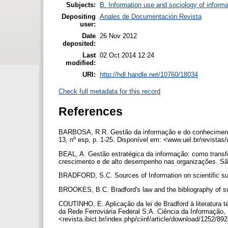
Subjects:
B. Information use and sociology of informa
Depositing
Anales de Documentación Revista
user:
Date
26 Nov 2012
deposited:
Last
02 Oct 2014 12:24
modified:
URI:
http://hdl.handle.net/10760/18034
Check full metadata for this record
References
BARBOSA, R.R. Gestão da informação e do conhecimento:
13, nº esp, p. 1-25. Disponível em: <www.uel.br/revistas/
BEAL, A. Gestão estratégica da informação: como transf
crescimento e de alto desempenho nas organizações. Sã
BRADFORD, S.C. Sources of Information on scientific sub
BROOKES, B.C. Bradford's law and the bibliography of sc
COUTINHO, E. Aplicação da lei de Bradford à literatura t
da Rede Ferroviária Federal S.A. Ciência da Informação, 
<revista.ibict.br/index.php/ciinf/article/download/1252/8