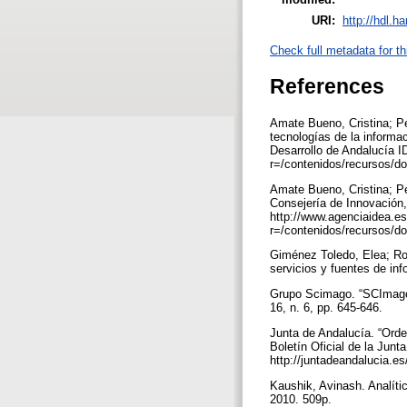
URI:
http://hdl.h
Check full metadata for th
References
Amate Bueno, Cristina; Ped
tecnologías de la informa
Desarrollo de Andalucía 
r=/contenidos/recursos/
Amate Bueno, Cristina; Ped
Consejería de Innovación
http://www.agenciaidea.e
r=/contenidos/recurso
Giménez Toledo, Elea; Rom
servicios y fuentes de inf
Grupo Scimago. “SCImago j
16, n. 6, pp. 645-646.
Junta de Andalucía. “Orde
Boletín Oficial de la Jun
http://juntadeandalucia.e
Kaushik, Avinash. Analític
2010. 509p.