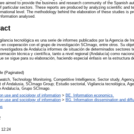
re aimed to provide the business and research community of the Spanish au
 of particular sectors. These reports are produced by analyzing scientific and t
ternational level. The methodology behind the elaboration of these studies is p
information analysed.
ract
igilancia tecnológica es una serie de informes publicados por la Agencia de I
en cooperación con el grupo de investigación SCImago, entre otros. Su objet
nvestigadora de Andalucía informes de situación de determinados sectores t
formación técnica y científica, tanto a nivel regional (Andalucía) como naciona
ue se sigue para su elaboración, haciendo especial énfasis en la estructura de
cle (Paginated)
watch, Technology Monitoring, Competitive Intelligence, Sector study, Agency
 of Andalusia, SCImago Group; Estudio sectorial, Vigilancia tecnológica, Age
de Andalucía, Grupo SCImago.
on use and sociology of information
>
BE. Information economics.
on use and sociology of information
>
BG. Information dissemination and diffu
ns
2
 12:24