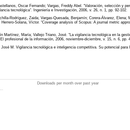
stellanos, Oscar Fernando; Vargas, Freddy Abel. “Valoración, selección y per
ilancia tecnológica”. Ingeniería e Investigación, 2006, v. 26, n. 1, pp. 92-102.
chilla-Rodríguez, Zaida; Vargas-Quesada, Benjamín; Corera-Álvarez, Elena;
 Herrero-Solana, Víctor. “Coverage analysis of Scopus: A journal metric appr
 Martínez, María; Vallejo Triano, José. “La vigilancia tecnológica en la gest
El profesional de la información, 2006, noviembre-diciembre, v. 15, n. 6, pp.
 José M. Vigilancia tecnológica e inteligencia competitiva. Su potencial para
Downloads per month over past year
..