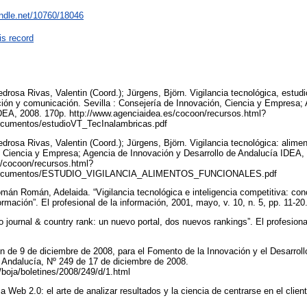
andle.net/10760/18046
is record
rosa Rivas, Valentin (Coord.); Jürgens, Björn. Vigilancia tecnológica, estudio
ción y comunicación. Sevilla : Consejería de Innovación, Ciencia y Empresa;
IDEA, 2008. 170p. http://www.agenciaidea.es/cocoon/recursos.html?
documentos/estudioVT_TecInalambricas.pdf
rosa Rivas, Valentin (Coord.); Jürgens, Björn. Vigilancia tecnológica: aliment
, Ciencia y Empresa; Agencia de Innovación y Desarrollo de Andalucía IDEA,
s/cocoon/recursos.html?
s/documentos/ESTUDIO_VIGILANCIA_ALIMENTOS_FUNCIONALES.pdf
án Román, Adelaida. “Vigilancia tecnológica e inteligencia competitiva: con
ormación”. El profesional de la información, 2001, mayo, v. 10, n. 5, pp. 11-20
ournal & country rank: un nuevo portal, dos nuevos rankings”. El profesional
n de 9 de diciembre de 2008, para el Fomento de la Innovación y el Desarroll
ta Andalucía, Nº 249 de 17 de diciembre de 2008.
s/boja/boletines/2008/249/d/1.html
a Web 2.0: el arte de analizar resultados y la ciencia de centrarse en el clie