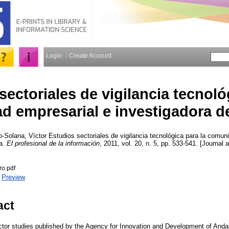
Login
Create Account
sectoriales de vigilancia tecnoló
 empresarial e investigadora d
o-Solana, Víctor
Estudios sectoriales de vigilancia tecnológica para la comun
ía.
El profesional de la información
, 2011, vol. 20, n. 5, pp. 533-541. [Journal a
ro.pdf
|
Preview
act
or studies published by the Agency for Innovation and Development of Andal