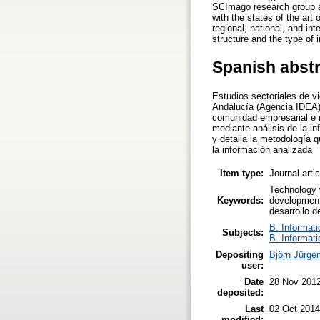
SCImago research group a
with the states of the art
regional, national, and in
structure and the type of 
Spanish abst
Estudios sectoriales de v
Andalucía (Agencia IDEA) 
comunidad empresarial e i
mediante análisis de la in
y detalla la metodología q
la información analizada
Item type:
Journal arti
Technology 
Keywords:
development
desarrollo 
B. Informati
Subjects:
B. Informati
Depositing
Björn Jürge
user:
Date
28 Nov 201
deposited:
Last
02 Oct 2014
modified: