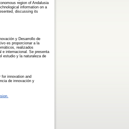
tonomous region of Andalusia
echnological information on a
resented, discussing its
nnovación y Desarrollo de
ivo es proporcionar a la
emáticos, realizados
l e internacional. Se presenta
l estudio y la naturaleza de
 for innovation and
ncia de innovación y
sion.