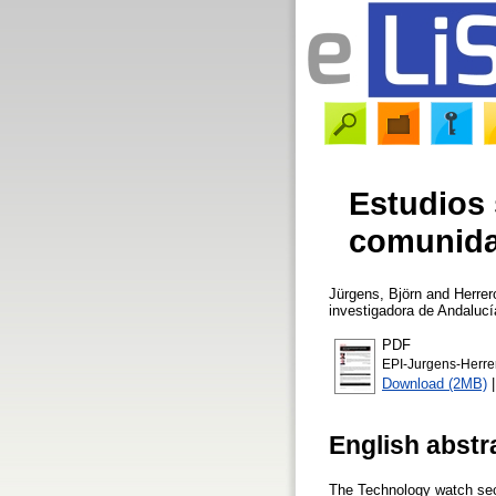
Estudios 
comunidad
Jürgens, Björn
and
Herrer
investigadora de Andaluc
PDF
EPI-Jurgens-Herre
Download (2MB)
English abstr
The Technology watch sect