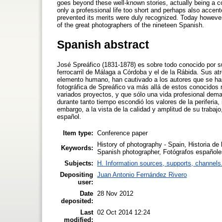
goes beyond these well-known stories, actually being a c
only a professional life too short and perhaps also accent
prevented its merits were duly recognized. Today however,
of the great photographers of the nineteen Spanish.
Spanish abstract
José Spreáfico (1831-1878) es sobre todo conocido por s
ferrocarril de Málaga a Córdoba y el de la Rábida. Sus a
elemento humano, han cautivado a los autores que se han 
fotográfica de Spreáfico va más allá de estos conocidos 
variados proyectos, y que sólo una vida profesional dem
durante tanto tiempo escondió los valores de la periferi
embargo, a la vista de la calidad y amplitud de su traba
español.
Item type:
Conference paper
History of photography - Spain, Historia de 
Keywords:
Spanish photographer, Fotógrafos españole
Subjects:
H. Information sources, supports, channels
Depositing
Juan Antonio Fernández Rivero
user:
Date
28 Nov 2012
deposited:
Last
02 Oct 2014 12:24
modified: