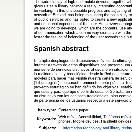
The wide display of high-end mobile devices, together wi
gives us as a library network a really interesting opportu
be working. In this unstoppable progress and adjusting of 
network of Euskadi has being evaluating the possibility t
of public services and has opted to create a new applicatio
and emotional experience of the user. As in every strateg
we are going to develope, which are the contents, use and 
of communication which are in no way disruptive with the 
foster the feeling of belonging of the user towards this pub
Spanish abstract
El amplio despliegue de dispositivos móviles de última 
Internet a través de estos dispositivos nos presenta una
una serie de servicios distintivos al usuario en situació
la realidad social y tecnológica, desde la Red de Lectura
móviles para hacer más visible nuestra cartera de servici
(“Liburutegiak”) con carácter eminentemente práctico, foc
proyecto estratégico se han definido los objetivos, estab
qué usos y para qué tipo o perfil de usuario. Se trata, en
no disruptivo con las acciones tradicionales, sino compl
de pertenencia de los usuarios respecto a este servicio p
Item type:
Conference paper
Web móvil, Accesibilidad, Teléfonos móvile
Keywords:
phones, Mobile devices, Handheld devices, 
Subjects:
L. Information technology and library techn