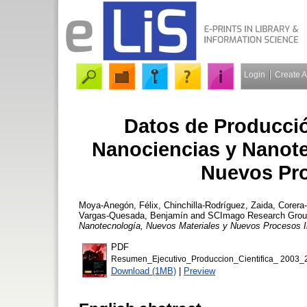
Login
Create 
Datos de Producció
Nanociencias y Nanote
Nuevos Pro
Moya-Anegón, Félix
,
Chinchilla-Rodríguez, Zaida
,
Corera
Vargas-Quesada, Benjamín
and
SCImago Research Gro
Nanotecnología, Nuevos Materiales y Nuevos Procesos In
PDF
Resumen_Ejecutivo_Produccion_Cientifica_ 2003
Download (1MB)
|
Preview