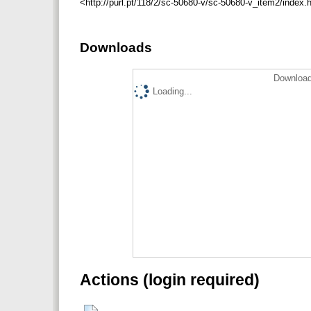
<http://purl.pt/118/2/sc-50680-v/sc-50680-v_item2/index.h
Downloads
Download
Loading...
Actions (login required)