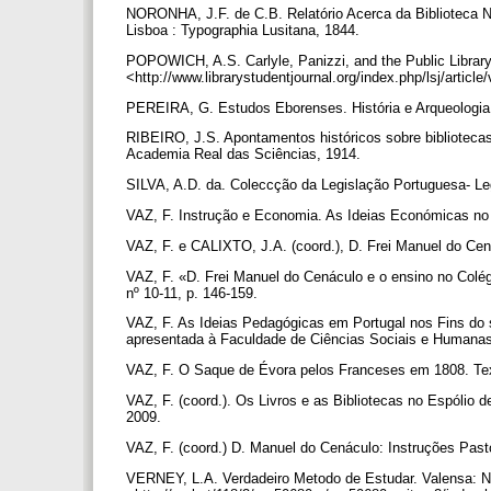
NORONHA, J.F. de C.B. Relatório Acerca da Biblioteca N
Lisboa : Typographia Lusitana, 1844.
POPOWICH, A.S. Carlyle, Panizzi, and the Public Library 
<http://www.librarystudentjournal.org/index.php/lsj/articl
PEREIRA, G. Estudos Eborenses. História e Arqueologia
RIBEIRO, J.S. Apontamentos históricos sobre bibliotecas
Academia Real das Sciências, 1914.
SILVA, A.D. da. Coleccção da Legislação Portuguesa- Le
VAZ, F. Instrução e Economia. As Ideias Económicas no d
VAZ, F. e CALIXTO, J.A. (coord.), D. Frei Manuel do Cen
VAZ, F. «D. Frei Manuel do Cenáculo e o ensino no Colé
nº 10-11, p. 146-159.
VAZ, F. As Ideias Pedagógicas em Portugal nos Fins do 
apresentada à Faculdade de Ciências Sociais e Humanas
VAZ, F. O Saque de Évora pelos Franceses em 1808. Tex
VAZ, F. (coord.). Os Livros e as Bibliotecas no Espólio 
2009.
VAZ, F. (coord.) D. Manuel do Cenáculo: Instruções Pasto
VERNEY, L.A. Verdadeiro Metodo de Estudar. Valensa: Na 