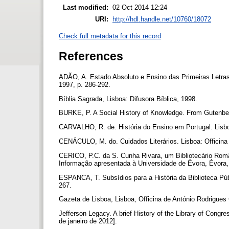
Last modified:
02 Oct 2014 12:24
URI:
http://hdl.handle.net/10760/18072
Check full metadata for this record
References
ADÃO, A. Estado Absoluto e Ensino das Primeiras Letras
1997, p. 286-292.
Bíblia Sagrada, Lisboa: Difusora Bíblica, 1998.
BURKE, P. A Social History of Knowledge. From Gutenber
CARVALHO, R. de. História do Ensino em Portugal. Lisb
CENÁCULO, M. do. Cuidados Literários. Lisboa: Officina
CERICO, P.C. da S. Cunha Rivara, um Bibliotecário Româ
Informação apresentada à Universidade de Évora, Évora
ESPANCA, T. Subsídios para a História da Biblioteca Púb
267.
Gazeta de Lisboa, Lisboa, Officina de António Rodrigues
Jefferson Legacy. A brief History of the Library of Congr
de janeiro de 2012].