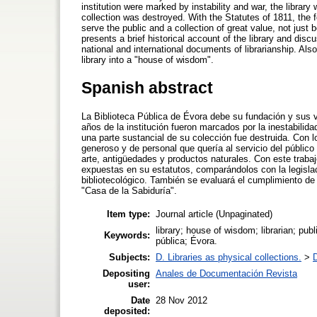
institution were marked by instability and war, the librar
collection was destroyed. With the Statutes of 1811, the 
serve the public and a collection of great value, not just 
presents a brief historical account of the library and disc
national and international documents of librarianship. Also
library into a "house of wisdom".
Spanish abstract
La Biblioteca Pública de Évora debe su fundación y sus v
años de la institución fueron marcados por la inestabilidad
una parte sustancial de su colección fue destruida. Con l
generoso y de personal que quería al servicio del público
arte, antigüedades y productos naturales. Con este trabajo
expuestas en su estatutos, comparándolos con la legisla
bibliotecológico. También se evaluará el cumplimiento de u
"Casa de la Sabiduría".
Item type:
Journal article (Unpaginated)
library; house of wisdom; librarian; publ
Keywords:
pública; Évora.
Subjects:
D. Libraries as physical collections.
>
D
Depositing
Anales de Documentación Revista
user:
Date
28 Nov 2012
deposited: