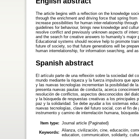
English abstract
The article begins with a reflection on the knowledge socie
through the enrichment and driving force that spring from 
increase possibilities for human inter-relationship throug
guidelines for behaviour, brings new knowledge and cultur
resolve conflict and previously unknown aspects of interc
and the search for creative answers to humanity’s major p
Educational systems should receive help to promote traini
future of society, so that future generations will be prep
human interrelationship, for information searching, and as 
Spanish abstract
El artículo parte de una reflexión sobre la sociedad del 
mundo mediante la riqueza y la fuerza impulsora que apor
y las nuevas tecnologías incrementan la posibilidad de la
presenta nuevas pautas de conducta, acerca conocimiento
resolución de conflictos, aspectos desconocidos del dial
y la búsqueda de respuestas creativas a los principales 
paz y la solidaridad. Se debe ayudar a los sistemas educ
nuevas tecnologías, clave del futuro social, con el fin d
instrumento y camino de interrelación humana, búsqueda 
Item type:
Journal article (Paginated)
Alianza, civilización, cine, educación, comu
Keywords:
education, communication, solidarity, cultur