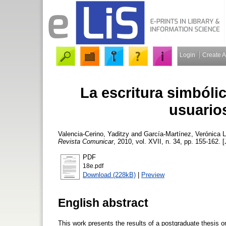
Login
Create 
La escritura simbólic
usuario
Valencia-Cerino, Yaditzy
and
García-Martínez, Verónica
L
Revista Comunicar
, 2010, vol. XVII, n. 34, pp. 155-162. [
PDF
18e.pdf
Download (228kB)
|
Preview
English abstract
This work presents the results of a postgraduate thesis 