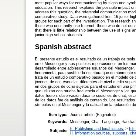
most popular ways for communicating by signs and symbols
education. This research explores the possible impact on 
address this question, the referential communication mode
comparative study. Data were gathered from 16 junior hi
groups for each part of the investigation. The research sh
those who constantly use Internet, those who do not const
that there is little relationship between the use of sign
junior high school students
Spanish abstract
El presente estudio es el resultado de un trabajo de tesi
en el Messenger y sus posibles repercusiones en los manu
desarrollado entre adolescentes usuarios del Messenger, 
herramienta, para sustituir la escritura que comúnmente 
trata de un estudio comparativo basado en el modelo de co
jóvenes de dos escuelas diferentes de nivel medio superi
en dos grupos de ocho sujetos para el estudio en una pr
que utilizan con mucha frecuencia el Messenger y los que 
datos fueron: observación durante sesiones de chat, escr
de los datos fue de análisis de contenido. Los resultados 
símbolos en el Messenger y la calidad en la redacción de
Item type:
Journal article (Paginated)
Keywords:
Messenger, Chat, Language, Handwri
E. Publishing and legal issues.
>
EE.
Subjects:
H. Information sources, supports, ch