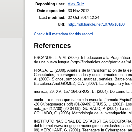
Depositing user:
Alex Ruiz
Date deposited:
30 Nov 2012
Last modified:
02 Oct 2014 12:24
URI:
http://hdl.handle.net/10760/18108
Check full metadata for this record
References
ESCANDELL, V.M. (2002). Introducción a la Pragmática. Ma
de una nueva lengua (http://findarticles.com/p/articles/
FRAGA, E. (2008). Análisis de la transformación de la es
Conectados, hipersegmentados y desinformados en la era
A. (2000). Signos, símbolos, marcas, señales. Barcelona
Barcelona:Ariel.GÓMEZ, C.A. (2007). La ortografía y los 
municar, 29, XV; 157-164.GROS, B. (2004). De cómo la te
cuela… a menos que cambie la escuela. Jornada Espiral’ 
-20 04/begonagros.pdf) (01-09-09).GRUSS, L. (2001). Los
nota_id=212700) (20-04-09). GUIRAUD, P. (2004). La se
COLLADO, C. (2006). Metodología de la investigación. M
INSTITUTO NACIONAL DE ESTADÍSTICA GEOGRAFÍA E INF
del Internet (www.inegi.gob.mx/inegi/contenidos/es panol
09).MERCHANT, G. (2001). Teenagers in Cyberspace: an 