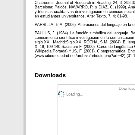
Chatrooms. Journal of Research in Reading, 24, 3; 293-3
Barcelona: Paidós. NAVARRO, P. & DÍAZ, C. (1999). An
y técnicas cualitativas deinvestigación en ciencias soci
en estudiantes universitarios. Alter Texto, 7, 4; 81-98.
PARRILLA, E.A. (2006). Alteraciones del lenguaje en la e
PAULUS, J. (1984). La función simbólica del lenguaje. B
conocimiento científico investigación en la comunicación 
siglo XXI. Madrid:Siglo XXI.ROCHA, S.M. (2004). El leng
X, 19; 109-140.Saussure F. (2000). Curso de Lingüística 
Wikipedia:Portada).YUS, F. (2001). Ciberpragmática. Ent
(www.cibersociedad.net/archivo/articulo.php?art=42) (01-
Downloads
Download
Loading...