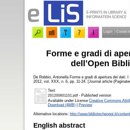
Login
Create 
Forme e gradi di apert
dell’Open Bibli
De Robbio, Antonella
Forme e gradi di apertura dei dati: I
2012, vol. XXX, n. 6, pp. 11-24. [Journal article (Paginate
Text
- Published version
201200601101.pdf
Available under License
Creative Commons Attrib
Download (4MB)
|
Preview
Alternative locations:
http://www.bibliotecheoggi.it/conte
English abstract