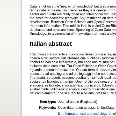
Data is not only the “new oil of knowledge” but also a new
terms data is the new soil because they are created from
sector and if data are really open and interconnected, the
the basis for economic recovery. Any restriction on data 
development. Between Open Science and Open Government
the meta information. This middle land is called Open Bib
databases and open archives. Speaking of Open Data mea
Knowledge, in a dimension of knowledge that must analys
Italian abstract
I dati non sono soltanto il nuovo olio della conoscenza, ma
ricerca e dal settore dell’informazione pubblica - laddove 
ricchezza non solo intellettuale, ma sono una misura per il r
sviluppo della comunità. Tra Open Science e Open Govern
riguarda la meta informazione. Questa terra di mezzo vie
associato ad una lingua o ad un linguaggio che costruisce le
(metadati), se aperti, possono costituire i simboli ideali 
sociale. La biblioteca tramite l’Open Biblio può creare un po
e società se biblioteca accademica o di ricerca. [Questo ar
alfabeti della biblioteca: viaggio al centro di un'istituzio
del cambiamento" che si è tenuto a Milano, presso il Pala
Item type:
Journal article (Paginated)
Keywords:
Open data, open access, LinkedData, d
B. Information use and sociology of in