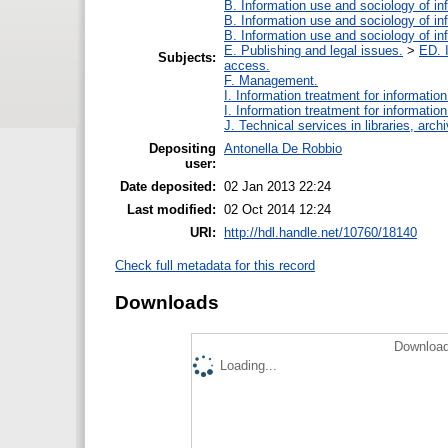
B. Information use and sociology of in
B. Information use and sociology of in
B. Information use and sociology of in
E. Publishing and legal issues.
>
ED. I
Subjects:
access.
F. Management.
I. Information treatment for informatio
I. Information treatment for informatio
J. Technical services in libraries, ar
Depositing
Antonella De Robbio
user:
Date deposited:
02 Jan 2013 22:24
Last modified:
02 Oct 2014 12:24
URI:
http://hdl.handle.net/10760/18140
Check full metadata for this record
Downloads
Download
Loading...