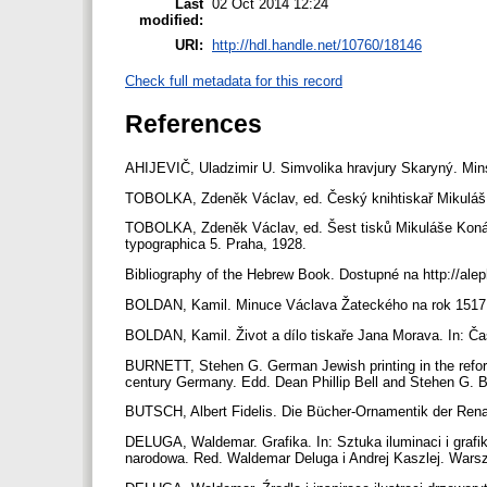
Last
02 Oct 2014 12:24
modified:
URI:
http://hdl.handle.net/10760/18146
Check full metadata for this record
References
AHIJEVIČ, Uladzimir U. Simvolika hravjury Skaryný. Min
TOBOLKA, Zdeněk Václav, ed. Český knihtiskař Mikuláš
TOBOLKA, Zdeněk Václav, ed. Šest tisků Mikuláše Koná
typographica 5. Praha, 1928.
Bibliography of the Hebrew Book. Dostupné na http://alep
BOLDAN, Kamil. Minuce Václava Žateckého na rok 1517. Act
BOLDAN, Kamil. Život a dílo tiskaře Jana Morava. In: Ča
BURNETT, Stehen G. German Jewish printing in the reforma
century Germany. Edd. Dean Phillip Bell and Stehen G. B
BUTSCH, Albert Fidelis. Die Bücher-Ornamentik der Rena
DELUGA, Waldemar. Grafika. In: Sztuka iluminaci i grafik
narodowa. Red. Waldemar Deluga i Andrej Kaszlej. Wars