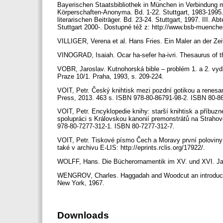
Bayerischen Staatsbibliothek in München in Verbindung mit
Körperschaften-Anonyma. Bd. 1-22. Stuttgart, 1983-1995.
literarischen Beiträger. Bd. 23-24. Stuttgart, 1997. III. A
Stuttgart 2000-. Dostupné též z: http://www.bsb-muench
VILLIGER, Verena et al. Hans Fries. Ein Maler an der Ze
VINOGRAD, Isaiah. Ocar ha-sefer ha-ivri. Thesaurus of
VOBR, Jaroslav. Kutnohorská bible – problém 1. a 2. vyd
Praze 10/1. Praha, 1993, s. 209-224.
VOIT, Petr. Český knihtisk mezi pozdní gotikou a renesa
Press, 2013. 463 s. ISBN 978-80-86791-98-2. ISBN 80-8
VOIT, Petr. Encyklopedie knihy: starší knihtisk a příbuzn
spolupráci s Královskou kanonií premonstrátů na Strahov
978-80-7277-312-1. ISBN 80-7277-312-7.
VOIT, Petr. Tiskové písmo Čech a Moravy první poloviny 16
také v archivu E-LIS: http://eprints.rclis.org/17922/.
WOLFF, Hans. Die Bücherornamentik im XV. und XVI. Jahr
WENGROV, Charles. Haggadah and Woodcut an introduct
New York, 1967.
Downloads