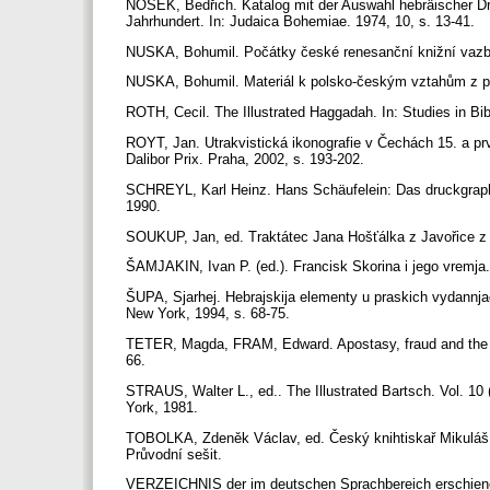
NOSEK, Bedřich. Katalog mit der Auswahl hebräischer Dru
Jahrhundert. In: Judaica Bohemiae. 1974, 10, s. 13-41.
NUSKA, Bohumil. Počátky české renesanční knižní vazby
NUSKA, Bohumil. Materiál k polsko-českým vztahům z počá
ROTH, Cecil. The Illustrated Haggadah. In: Studies in Bi
ROYT, Jan. Utrakvistická ikonografie v Čechách 15. a první
Dalibor Prix. Praha, 2002, s. 193-202.
SCHREYL, Karl Heinz. Hans Schäufelein: Das druckgraphi
1990.
SOUKUP, Jan, ed. Traktátec Jana Hošťálka z Javořice z 
ŠAMJAKIN, Ivan P. (ed.). Francisk Skorina i jego vremja
ŠUPA, Sjarhej. Hebrajskija elementy u praskich vydannjac
New York, 1994, s. 68-75.
TETER, Magda, FRAM, Edward. Apostasy, fraud and the be
66.
STRAUS, Walter L., ed.. The Illustrated Bartsch. Vol. 10
York, 1981.
TOBOLKA, Zdeněk Václav, ed. Český knihtiskař Mikuláš
Průvodní sešit.
VERZEICHNIS der im deutschen Sprachbereich erschiene