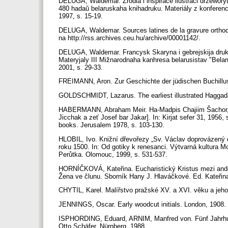
DELUGA, Waldemar. Źrodla i inspirace ilustraci drzeworyt
480 hadaǔ belaruskaha knihadruku. Materiály z konferen
1997, s. 15-19.
DELUGA, Waldemar. Sources latines de la gravure ortho
na http://rss.archives.ceu.hu/archive/00001142/.
DELUGA, Waldemar. Francysk Skaryna i gebrejskija druka
Materyjaly III Mižnarodnaha kanhresa belarusistav "Belaru
2001, s. 29-33.
FREIMANN, Aron. Zur Geschichte der jüdischen Buchillustra
GOLDSCHMIDT, Lazarus. The earliest illustrated Hagga
HABERMANN, Abraham Meir. Ha-Madpis Chajiim Šachor, bn
Jicchak a zeť Josef bar Jakar]. In: Kirjat sefer 31, 1956, 
books. Jerusalem 1978, s. 103-130.
HLOBIL, Ivo. Knižní dřevořezy „Sv. Václav doprovázený
roku 1500. In: Od gotiky k renesanci. Výtvarná kultura 
Perůtka. Olomouc, 1999, s. 531-537.
HORNÍČKOVÁ, Kateřina. Eucharistický Kristus mezi andě
Žena ve člunu. Sborník Hany J. Hlaváčkové. Ed. Kateřin
CHYTIL, Karel. Malířstvo pražské XV. a XVI. věku a jeh
JENNINGS, Oscar. Early woodcut initials. London, 1908.
ISPHORDING, Eduard, ARNIM, Manfred von. Fünf Jahrhunde
Otto Schäfer. Nürnberg, 1988.