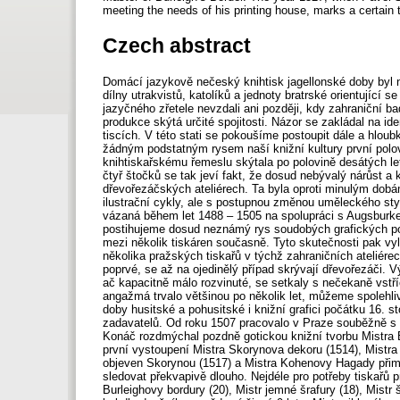
meeting the needs of his printing house, marks a certain t
Czech abstract
Domácí jazykově nečeský knihtisk jagellonské doby byl n
dílny utrakvistů, katolíků a jednoty bratrské orientující 
jazyčného zřetele nevzdali ani později, kdy zahraniční ba
produkce skýtá určité spojitosti. Názor se zakládal na id
tiscích. V této stati se pokoušíme postoupit dále a hlo
žádným podstatným rysem naší knižní kultury první poloviny
knihtiskařskému řemeslu skýtala po polovině desátých let 
čtyř štočků se tak jeví fakt, že dosud nebývalý nárůst a
dřevořezáčských ateliérech. Ta byla oproti minulým dobá
ilustrační cykly, ale s postupnou změnou uměleckého styl
vázaná během let 1488 – 1505 na spolupráci s Augsburk
postihujeme dosud neznámý rys soudobých grafických pom
mezi několik tiskáren současně. Tyto skutečnosti pak vy
několika pražských tiskařů v týchž zahraničních ateliére
poprvé, se až na ojedinělý případ skrývají dřevořezáči. 
ač kapacitně málo rozvinuté, se setkaly s nečekaně vst
angažmá trvalo většinou po několik let, můžeme spolehliv
doby husitské a pohusitské i knižní grafici počátku 16. st
zadavatelů. Od roku 1507 pracovalo v Praze souběžně s
Konáč rozdmýchal pozdně gotickou knižní tvorbu Mistra Bu
první vystoupení Mistra Skorynova dekoru (1514), Mistra 
objeven Skorynou (1517) a Mistra Kohenovy Hagady přim
sledovat překvapivě dlouho. Nejdéle pro potřeby tiskařů pr
Burleighovy bordury (20), Mistr jemné šrafury (18), Mistr