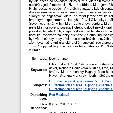
byl dle dnešního povědomí činný 9 let a Mistr cihlového
ateliérů v jedné metropoli uživit. Kupříkladu Mistr jemné
Prahy dočasně odešel. V kratších pauzách, kdy objednávky
dnes ovšem nedochované, anebo se možná spokojovali řez
Skorynu se angažovali Mistr IP a Mistr jemné šrafury. T
bratrským exponentům v Litomyšli (Pavel Olivetský) a Mla
Severinovy tiskárny byli Mistr Burleighovy bordury, Mist
ještě Mistr cihlového pozadí. Potřebu oslovit několik gra
pražská Hagada 1526, k jejíž realizaci nakladatelé oslov
bordury. Poněvadž zakázky přicházely z etno-lingvisticky
byli více než kdy jindy závislí na podrobných ideových
zformoval náš první grafický ateliér napojený zcela progra
zlom. Stopy některých umělců se totiž vytrácejí. ISBN
v Praze).
Item type:
Book chapter
Bible ruská (1517-1519), bordura, bratrští ti
dekor, Konáč z Hodíškova Mikuláš, lišta, Mi
Keywords:
šrafury, Mistr Kohenovy Hagady, Mistr širo
Pavel, Skoryna Francysk Heorhij, štoček, utr
E. Publishing and legal issues.
>
EB. Printi
Subjects:
H. Information sources, supports, channels
H. Information sources, supports, channels
Depositing
Eva Bratková
user:
Date
03 Jan 2013 13:57
deposited: