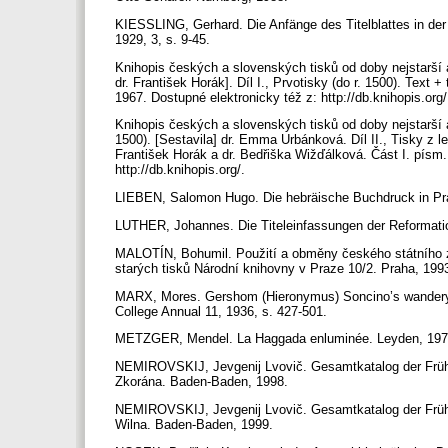
KIESSLING, Gerhard. Die Anfänge des Titelblattes in der 
1929, 3, s. 9-45.
Knihopis českých a slovenských tisků od doby nejstarší 
dr. František Horák]. Díl I., Prvotisky (do r. 1500). Text 
1967. Dostupné elektronicky též z: http://db.knihopis.org
Knihopis českých a slovenských tisků od doby nejstarší až
1500). [Sestavila] dr. Emma Urbánková. Díl II., Tisky z le
František Horák a dr. Bedřiška Wižďálková. Část I. písm.
http://db.knihopis.org/.
LIEBEN, Salomon Hugo. Die hebräische Buchdruck in Prag
LUTHER, Johannes. Die Titeleinfassungen der Reformation
MALOTÍN, Bohumil. Použití a obměny českého státního zn
starých tisků Národní knihovny v Praze 10/2. Praha, 199
MARX, Mores. Gershom (Hieronymus) Soncino’s wanderyear
College Annual 11, 1936, s. 427-501.
METZGER, Mendel. La Haggada enluminée. Leyden, 19
NEMIROVSKIJ, Jevgenij Lvovič. Gesamtkatalog der Frühdru
Zkorána. Baden-Baden, 1998.
NEMIROVSKIJ, Jevgenij Lvovič. Gesamtkatalog der Frühdru
Wilna. Baden-Baden, 1999.