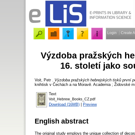
Login
Create 
Výzdoba pražských heb
16. století jako s
Voit, Petr
.
Výzdoba pražských hebrejských tisků první pol
knihtisk v Čechách a na Moravě. Academia ; Židovské m
Text
Voit_Hebrew_Books_CZ.pdf
Download (16MB)
|
Preview
English abstract
The original study employs the unique collection of decor