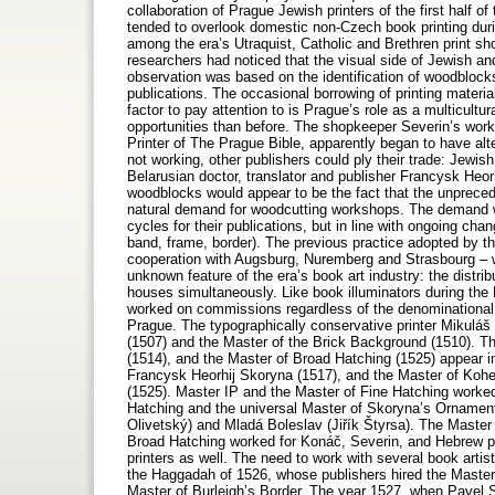
collaboration of Prague Jewish printers of the first half o
tended to overlook domestic non-Czech book printing during
among the era’s Utraquist, Catholic and Brethren print sh
researchers had noticed that the visual side of Jewish an
observation was based on the identification of woodblock
publications. The occasional borrowing of printing materi
factor to pay attention to is Prague’s role as a multicultur
opportunities than before. The shopkeeper Severin’s work
Printer of The Prague Bible, apparently began to have alte
not working, other publishers could ply their trade: Jewis
Belarusian doctor, translator and publisher Francysk Heo
woodblocks would appear to be the fact that the unprecede
natural demand for woodcutting workshops. The demand was
cycles for their publications, but in line with ongoing ch
band, frame, border). The previous practice adopted by th
cooperation with Augsburg, Nuremberg and Strasbourg – 
unknown feature of the era’s book art industry: the distrib
houses simultaneously. Like book illuminators during the 
worked on commissions regardless of the denominational o
Prague. The typographically conservative printer Mikuláš 
(1507) and the Master of the Brick Background (1510). T
(1514), and the Master of Broad Hatching (1525) appear
Francysk Heorhij Skoryna (1517), and the Master of Koh
(1525). Master IP and the Master of Fine Hatching worked
Hatching and the universal Master of Skoryna’s Ornament
Olivetský) and Mladá Boleslav (Jiřík Štyrsa). The Master
Broad Hatching worked for Konáč, Severin, and Hebrew p
printers as well. The need to work with several book arti
the Haggadah of 1526, whose publishers hired the Maste
Master of Burleigh’s Border. The year 1527, when Pavel Se