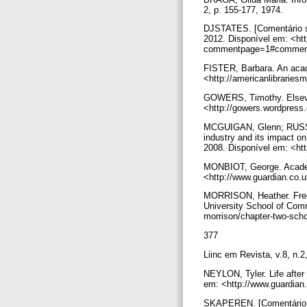
2, p. 155-177, 1974.
DJSTATES. [Comentário sob
2012. Disponível em: <htt
commentpage=1#comment-
FISTER, Barbara. An acade
<http://americanlibrarie
GOWERS, Timothy. Elsevie
<http://gowers.wordpress.
MCGUIGAN, Glenn; RUSSEL,
industry and its impact on
2008. Disponível em: <htt
MONBIOT, George. Academi
<http://www.guardian.co.
MORRISON, Heather. Freed
University School of Com
morrison/chapter-two-scho
377
Liinc em Revista, v.8, n.2
NEYLON, Tyler. Life after
em: <http://www.guardian.
SKAPEREN. [Comentário sob