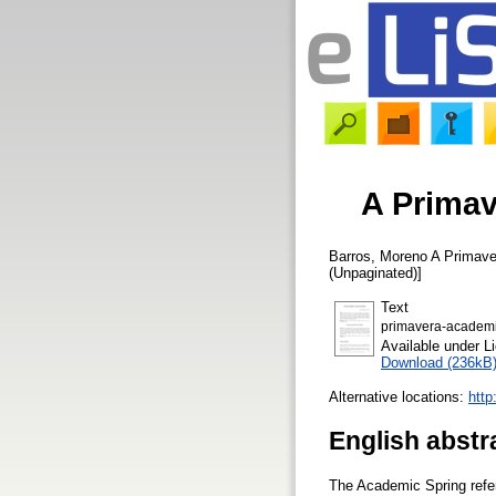
A Primav
Barros, Moreno
A Primave
(Unpaginated)]
Text
primavera-academi
Available under 
Download (236kB
Alternative locations:
http
English abstr
The Academic Spring refer