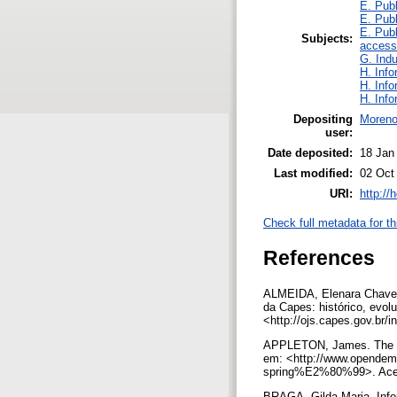
E. Publ
E. Publ
E. Publ
Subjects:
access
G. Indu
H. Info
H. Info
H. Info
Depositing
Moreno
user:
Date deposited:
18 Jan
Last modified:
02 Oct
URI:
http://
Check full metadata for th
References
ALMEIDA, Elenara Chaves
da Capes: histórico, evolu
<http://ojs.capes.gov.br/
APPLETON, James. The cos
em: <http://www.opendem
spring%E2%80%99>. Aces
BRAGA, Gilda Maria. Infor