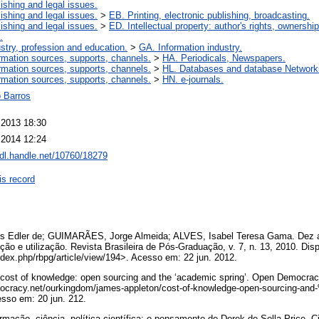
ishing and legal issues.
ishing and legal issues.
>
EB. Printing, electronic publishing, broadcasting.
ishing and legal issues.
>
ED. Intellectual property: author's rights, ownershi
.
stry, profession and education.
>
GA. Information industry.
rmation sources, supports, channels.
>
HA. Periodicals, Newspapers.
rmation sources, supports, channels.
>
HL. Databases and database Network
rmation sources, supports, channels.
>
HN. e-journals.
 Barros
 2013 18:30
 2014 12:24
hdl.handle.net/10760/18279
is record
 Edler de; GUIMARÃES, Jorge Almeida; ALVES, Isabel Teresa Gama. Dez an
ção e utilização. Revista Brasileira de Pós-Graduação, v. 7, n. 13, 2010. Dis
index.php/rbpg/article/view/194>. Acesso em: 22 jun. 2012.
t of knowledge: open sourcing and the ‘academic spring’. Open Democracy
ocracy.net/ourkingdom/james-appleton/cost-of-knowledge-open-sourcing-
so em: 20 jun. 212.
mação, ciência, política científica: o pensamento de Derek de Solla Price. Ci