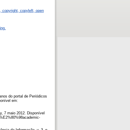
p, copyright, copyleft, open
ing.
os do portal de Periódicos
ponível em:
, 7 maio 2012. Disponível
and-%E2%80%98academic-
ência da Informação, v. 3, n.