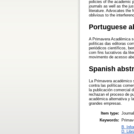
policies of the academic p
journals as well as the ju
literature. Advocates the
oblivious to the interferen
Portuguese a
A Primavera Acadêmica se
políticas das editoras c
periódicos científicos, b
com fins lucrativos da li
movimento de acesso aber
Spanish abst
La Primavera académico se
contra las políticas comer
la publicación comercial d
rechazan el proceso de pu
académica alternativa y l
grandes empresas.
Item type:
Journal
Keywords:
Primav
B. Info
D. Libr