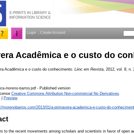
Login
Create Account
era Acadêmica e o custo do co
ra Acadêmica e o custo do conhecimento.
Liinc em Revista
, 2012, vol. 8, n. 
- Published version
ca-moreno-barros.pdf
License
Creative Commons Attribution Non-commercial No Derivatives
.
)
|
Preview
://morenobarros.com/2013/01/a-primavera-academica-e-custo-do-conheciment
act
s to the recent movements among scholars and scientists in favor of open a