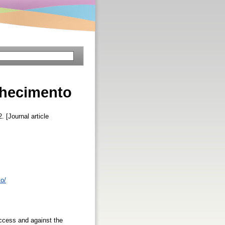
nhecimento
2. [Journal article
o/
ccess and against the