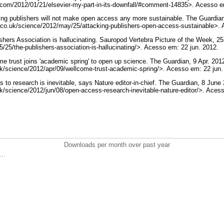
.com/2012/01/21/elsevier-my-part-in-its-downfall/#comment-14835>. Acesso e
g publishers will not make open access any more sustainable. The Guardian
.co.uk/science/2012/may/25/attacking-publishers-open-access-sustainable>.
ers Association is hallucinating. Sauropod Vertebra Picture of the Week, 2
/25/the-publishers-association-is-hallucinating/>. Acesso em: 22 jun. 2012.
trust joins 'academic spring' to open up science. The Guardian, 9 Apr. 201
uk/science/2012/apr/09/wellcome-trust-academic-spring/>. Acesso em: 22 jun
 to research is inevitable, says Nature editor-in-chief. The Guardian, 8 June
k/science/2012/jun/08/open-access-research-inevitable-nature-editor/>. Aces
Downloads per month over past year
..