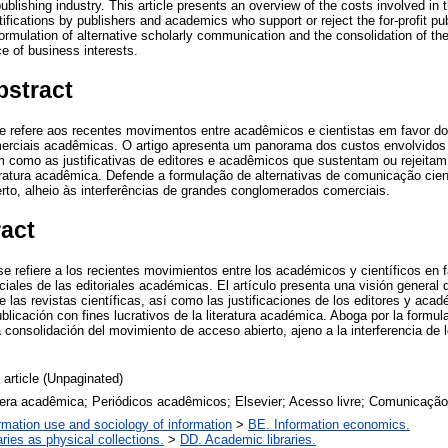
ublishing industry. This article presents an overview of the costs involved in
stifications by publishers and academics who support or reject the for-profit 
 formulation of alternative scholarly communication and the consolidation of
ce of business interests.
bstract
 refere aos recentes movimentos entre acadêmicos e cientistas em favor do 
omerciais acadêmicas. O artigo apresenta um panorama dos custos envolvidos
em como as justificativas de editores e acadêmicos que sustentam ou rejeita
teratura acadêmica. Defende a formulação de alternativas de comunicação cien
to, alheio às interferências de grandes conglomerados comerciais.
ract
 refiere a los recientes movimientos entre los académicos y científicos en f
ciales de las editoriales académicas. El artículo presenta una visión general
e las revistas científicas, así como las justificaciones de los editores y ac
blicación con fines lucrativos de la literatura académica. Aboga por la form
a consolidación del movimiento de acceso abierto, ajeno a la interferencia de
 article (Unpaginated)
era acadêmica; Periódicos acadêmicos; Elsevier; Acesso livre; Comunicação 
rmation use and sociology of information
>
BE. Information economics.
aries as physical collections.
>
DD. Academic libraries.