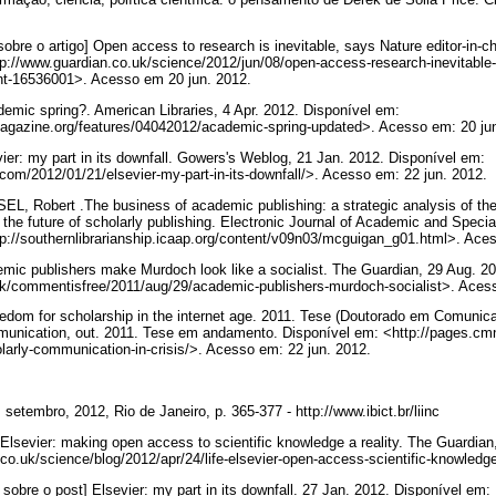
re o artigo] Open access to research is inevitable, says Nature editor-in-ch
p://www.guardian.co.uk/science/2012/jun/08/open-access-research-inevitable-
16536001>. Acesso em 20 jun. 2012.
mic spring?. American Libraries, 4 Apr. 2012. Disponível em:
smagazine.org/features/04042012/academic-spring-updated>. Acesso em: 20 ju
r: my part in its downfall. Gowers's Weblog, 21 Jan. 2012. Disponível em:
com/2012/01/21/elsevier-my-part-in-its-downfall/>. Acesso em: 22 jun. 2012.
 Robert .The business of academic publishing: a strategic analysis of the 
 the future of scholarly publishing. Electronic Journal of Academic and Special 
p://southernlibrarianship.icaap.org/content/v09n03/mcguigan_g01.html>. Ace
c publishers make Murdoch look like a socialist. The Guardian, 29 Aug. 20
uk/commentisfree/2011/aug/29/academic-publishers-murdoch-socialist>. Aces
om for scholarship in the internet age. 2011. Tese (Doutorado em Comunic
munication, out. 2011. Tese em andamento. Disponível em: <http://pages.cmn
larly-communication-in-crisis/>. Acesso em: 22 jun. 2012.
, setembro, 2012, Rio de Janeiro, p. 365-377 - http://www.ibict.br/liinc
 Elsevier: making open access to scientific knowledge a reality. The Guardian
co.uk/science/blog/2012/apr/24/life-elsevier-open-access-scientific-knowled
re o post] Elsevier: my part in its downfall. 27 Jan. 2012. Disponível em: