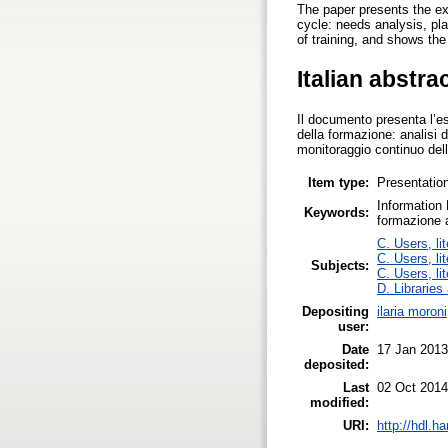
The paper presents the exp
cycle: needs analysis, pl
of training, and shows the
Italian abstra
Il documento presenta l’es
della formazione: analisi d
monitoraggio continuo dell
Item type:
Presentatio
Information 
Keywords:
formazione a 
C. Users, li
C. Users, li
Subjects:
C. Users, li
D. Libraries
Depositing
ilaria moroni
user:
Date
17 Jan 2013
deposited:
Last
02 Oct 2014
modified:
URI:
http://hdl.h