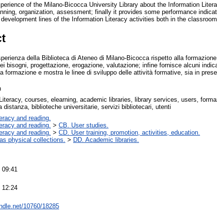
erience of the Milano-Bicocca University Library about the Information Literac
anning, organization, assessment; finally it provides some performance indicat
 development lines of the Information Literacy activities both in the classroo
ct
perienza della Biblioteca di Ateneo di Milano-Bicocca rispetto alla formazione 
ei bisogni, progettazione, erogazione, valutazione; infine fornisce alcuni indica
a formazione e mostra le linee di sviluppo delle attività formative, sia in pre
n
Literacy, courses, elearning, academic libraries, library services, users, formaz
distanza, biblioteche universitarie, servizi bibliotecari, utenti
teracy and reading.
teracy and reading.
>
CB. User studies.
teracy and reading.
>
CD. User training, promotion, activities, education.
 as physical collections.
>
DD. Academic libraries.
 09:41
 12:24
andle.net/10760/18285