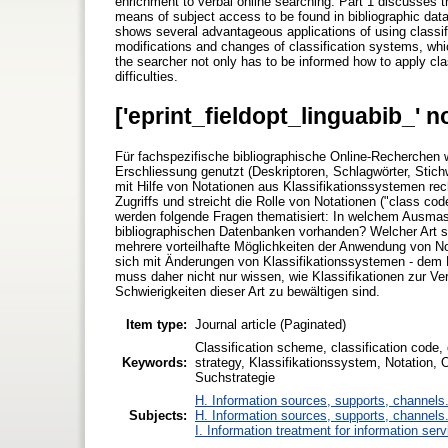
enrichment to verbal online searching. Part 1 discusses t
means of subject access to be found in bibliographic dat
shows several advantageous applications of using classifi
modifications and changes of classification systems, whi
the searcher not only has to be informed how to apply cla
difficulties.
['eprint_fieldopt_linguabib_' n
Für fachspezifische bibliographische Online-Recherchen w
Erschliessung genutzt (Deskriptoren, Schlagwörter, Stich
mit Hilfe von Notationen aus Klassifikationssystemen rec
Zugriffs und streicht die Rolle von Notationen ("class co
werden folgende Fragen thematisiert: In welchem Ausmass
bibliographischen Datenbanken vorhanden? Welcher Art si
mehrere vorteilhafte Möglichkeiten der Anwendung von Not
sich mit Änderungen von Klassifikationssystemen - dem 
muss daher nicht nur wissen, wie Klassifikationen zur V
Schwierigkeiten dieser Art zu bewältigen sind.
Item type:
Journal article (Paginated)
Classification scheme, classification code,
Keywords:
strategy, Klassifikationssystem, Notation,
Suchstrategie
H. Information sources, supports, channels
Subjects:
H. Information sources, supports, channels
I. Information treatment for information ser