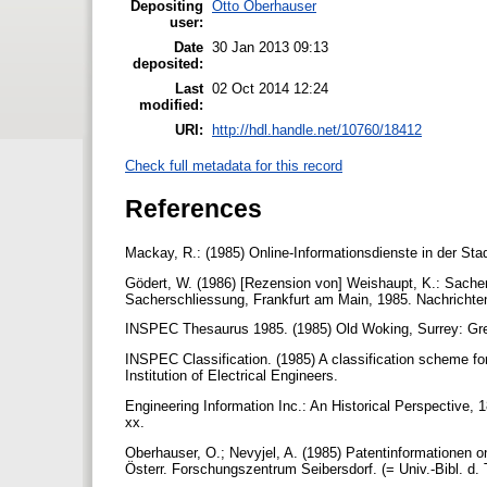
Depositing
Otto Oberhauser
user:
Date
30 Jan 2013 09:13
deposited:
Last
02 Oct 2014 12:24
modified:
URI:
http://hdl.handle.net/10760/18412
Check full metadata for this record
References
Mackay, R.: (1985) Online-Informationsdienste in der Sta
Gödert, W. (1986) [Rezension von] Weishaupt, K.: Sachers
Sacherschliessung, Frankfurt am Main, 1985. Nachrichten
INSPEC Thesaurus 1985. (1985) Old Woking, Surrey: G
INSPEC Classification. (1985) A classification scheme for
Institution of Electrical Engineers.
Engineering Information Inc.: An Historical Perspective, 1
xx.
Oberhauser, O.; Nevyjel, A. (1985) Patentinformationen 
Österr. Forschungszentrum Seibersdorf. (= Univ.-Bibl. d.