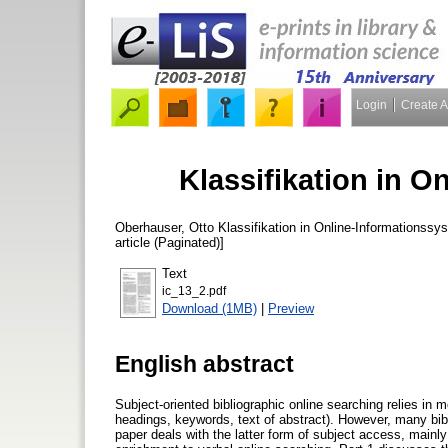
Login
Create 
Klassifikation in 
Oberhauser, Otto
Klassifikation in Online-Informationss
article (Paginated)]
Text
ic_13_2.pdf
Download (1MB)
|
Preview
English abstract
Subject-oriented bibliographic online searching relies in 
headings, keywords, text of abstract). However, many bib
paper deals with the latter form of subject access, mainly