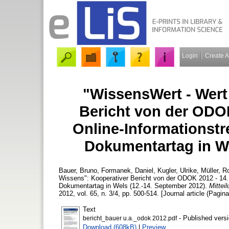
Login
Create 
"WissensWert - Wert
Bericht von der ODOK
Online-Informationstr
Dokumentartag in We
Bauer, Bruno
,
Formanek, Daniel
,
Kugler, Ulrike
,
Müller, R
Wissens": Kooperativer Bericht von der ODOK 2012 - 14. 
Dokumentartag in Wels (12.-14. September 2012).
Mittei
2012, vol. 65, n. 3/4, pp. 500-514. [Journal article (Pagina
Text
- Published vers
bericht_bauer u.a._odok 2012.pdf
Download (608kB)
|
Preview