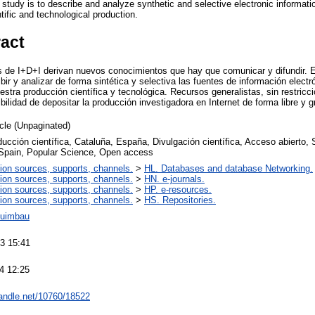
 study is to describe and analyze synthetic and selective electronic informatio
tific and technological production.
ract
es de I+D+I derivan nuevos conocimientos que hay que comunicar y difundir. E
bir y analizar de forma sintética y selectiva las fuentes de información electr
stra producción científica y tecnológica. Recursos generalistas, sin restricc
bilidad de depositar la producción investigadora en Internet de forma libre y gr
icle (Unpaginated)
ucción científica, Cataluña, España, Divulgación científica, Acceso abierto, S
 Spain, Popular Science, Open access
ion sources, supports, channels.
>
HL. Databases and database Networking.
ion sources, supports, channels.
>
HN. e-journals.
ion sources, supports, channels.
>
HP. e-resources.
ion sources, supports, channels.
>
HS. Repositories.
guimbau
3 15:41
4 12:25
handle.net/10760/18522