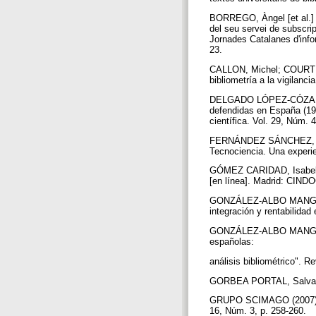
BORREGO, Àngel [et al.] (2
del seu servei de subscrip
Jornades Catalanes d'info
23.
CALLON, Michel; COURTIAL,
bibliometría a la vigilanci
DELGADO LÓPEZ-CÓZAR, Emil
defendidas en España (19
científica. Vol. 29, Núm. 
FERNÁNDEZ SÁNCHEZ, Ele
Tecnociencia. Una experie
GÓMEZ CARIDAD, Isabel [e
[en línea]. Madrid: CINDO
GONZÁLEZ-ALBO MANGLANO,
integración y rentabilida
GONZÁLEZ-ALBO MANGLANO
españolas:
análisis bibliométrico". R
GORBEA PORTAL, Salvador 
GRUPO SCIMAGO (2007). "Ra
16, Núm. 3, p. 258-260.