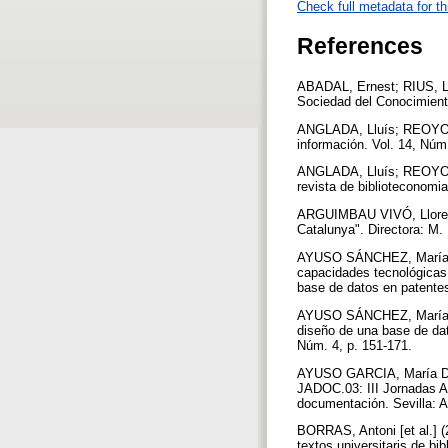
Check full metadata for th
References
ABADAL, Ernest; RIUS, Llu
Sociedad del Conocimiento
ANGLADA, Lluís; REOYO, S
información. Vol. 14, Núm
ANGLADA, Lluís; REOYO, Sa
revista de biblioteconomi
ARGUIMBAU VIVÓ, Llorenç 
Catalunya". Directora: M.
AYUSO SÁNCHEZ, María Jo
capacidades tecnológicas p
base de datos en patentes
AYUSO SÁNCHEZ, María Jos
diseño de una base de da
Núm. 4, p. 151-171.
AYUSO GARCIA, María Dolo
JADOC.03: III Jornadas An
documentación. Sevilla: 
BORRAS, Antoni [et al.] (2
textos universitaris de b