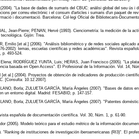
004). "La base de dades de sumaris del CBUC: anàlisi global del seu ús i de l
cions per correu electrònic i el consum d'articles i sumaris d'un paquet de re
rmació i documentació. Barcelona: Col·legi Oficial de Bibliotecaris-Documenta
 Jean-Pierre; PENAN, Hervé (1993). Cienciometría: la medición de la activi
a tecnológica. Gijón: Trea.
io [et al.] (2006). "Análisis bibliométrico y de redes sociales aplicado a 
76-2002): temas, escuelas científicas y redes académicas". Revista españo
4, p. 493-524.
na; RODRÍGUEZ YUNTA, Luis; HERAS, Juan Francisco (2005). "La platafor
ncia basada en Open Access". El Profesional de la Información. Vol. 14, Nú
t al.] (2004). Proyectos de obtención de indicadores de producción científi
C. [Consulta: 10.12.2007].
 Borla; ZULUETA GARCÍA, María Ángeles (2007). "Bases de datos en Int
d en un entorno digital. Madrid: FESABID, p. 147-157.
, Borla; ZULUETA GARCÍA, María Ángeles (2007). "Patentes doméstica
evista española de documentación científica. Vol. 30, Núm. 1, p. 61-90.
(2005). Modelo teórico para el estudio métrico de la información document
nking de instituciones de investigación iberoamericanas (RI3)". El profesi