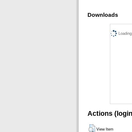
Downloads
Loading.
Actions (logi
View Item