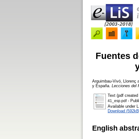
Fuentes d
Arguimbau-Vivó, Llorenç
y España.
Lecciones del
Text (pdf created
- Publ
41_esp.pdf
Available under 
Download (592kB
English abstr