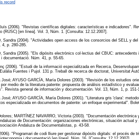
is record
ís (2006). "Revistas científicas digitales: características e indicadores". Re
 (RUSC) [en línea]. Vol. 3, Núm. 1. [Consulta: 12.12.2007].
andra (2004). "Actividades open access de los consorcios del SELL y del 
. 4, p. 280-285.
ndra (2005). "Els dipòsits electrònics col·lectius del CBUC: antecedents i 
a i documentació. Núm. 41, p. 55-65.
(2006). "Estudi de la informació especialitzada en Recerca, Desenvolupame
 Eulàlia Fuentes i Pujol. 131 p. Treball de recerca de doctorat, Universitat A
sé; AYUSO GARCÍA, María Dolores (2003). "Revisión de los estudios orien
or medio de la literatura patente: propuesta de análisis estadístico y evalua
". Revista general de información y documentación. Vol. 13, Núm. 1, p. 151
é; AYUSO GARCÍA, María Dolores (2001). "Literatura gris 'clara': metodolo
tos especializada en documentos de patente: un enfoque experimental". Bole
res; MARTÍNEZ NAVARRO, Victoria (2003). "Documentación electrónica y li
daluzas de Documentación: organizaciones electrónicas, situación actual y 
Asociación Andaluza de Documentalistas, p. 43-58.
006). "Programari de codi lliure per gestionar dipòsits digitals: el procés de 
iblioteconomia i documentació [en línea]. Núm. 16. [Consulta: 12.12.2007].