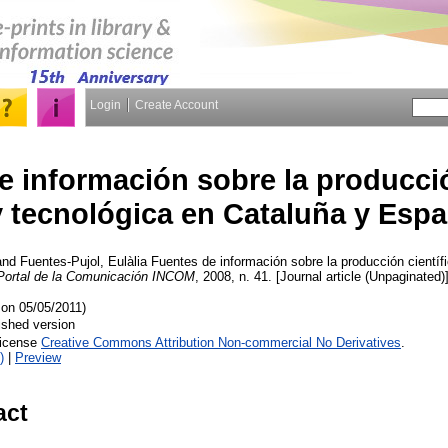
Login
Create Account
e información sobre la producció
y tecnológica en Cataluña y Esp
and
Fuentes-Pujol, Eulàlia
Fuentes de información sobre la producción científ
 Portal de la Comunicación INCOM
, 2008, n. 41. [Journal article (Unpaginated)
 on 05/05/2011)
ished version
License
Creative Commons Attribution Non-commercial No Derivatives
.
)
|
Preview
act