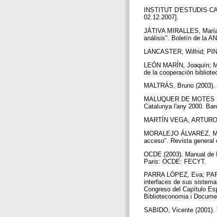
INSTITUT D'ESTUDIS CATAL
02.12.2007].
JÁTIVA MIRALLES, María Vi
análisis". Boletín de la 
LANCASTER, Wilfrid; PINTO
LEÓN MARÍN, Joaquín; MA
de la cooperación bibliote
MALTRÁS, Bruno (2003). Lo
MALUQUER DE MOTES I BER
Catalunya l'any 2000. Bar
MARTÍN VEGA, ARTURO (19
MORALEJO ÁLVAREZ, María 
acceso". Revista general 
OCDE (2003). Manual de Fr
Paris: OCDE: FECYT.
PARRA LÓPEZ, Eva; PARRA
interfaces de sus sistema
Congreso del Capítulo Esp
Biblioteconomia i Docume
SABIDO, Vicente (2001). "