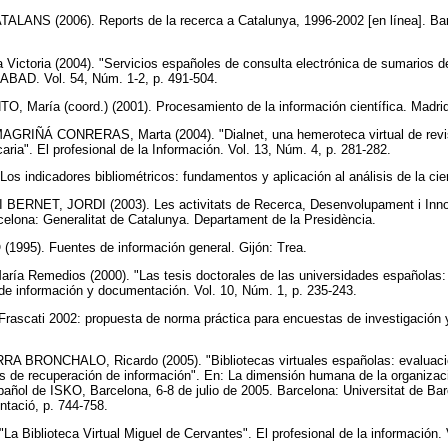
ANS (2006). Reports de la recerca a Catalunya, 1996-2002 [en línea]. Barc
ctoria (2004). "Servicios españoles de consulta electrónica de sumarios de
ANABAD. Vol. 54, Núm. 1-2, p. 491-504.
, María (coord.) (2001). Procesamiento de la información científica. Madrid
GRIÑÁ CONRERAS, Marta (2004). "Dialnet, una hemeroteca virtual de revis
caria". El profesional de la Información. Vol. 13, Núm. 4, p. 281-282.
s indicadores bibliométricos: fundamentos y aplicación al análisis de la cie
NET, JORDI (2003). Les activitats de Recerca, Desenvolupament i Innov
celona: Generalitat de Catalunya. Departament de la Presidència.
95). Fuentes de información general. Gijón: Trea.
Remedios (2000). "Las tesis doctorales de las universidades españolas: co
de información y documentación. Vol. 10, Núm. 1, p. 235-243.
ascati 2002: propuesta de norma práctica para encuestas de investigación y
 BRONCHALO, Ricardo (2005). "Bibliotecas virtuales españolas: evaluaci
s de recuperación de información". En: La dimensión humana de la organizac
añol de ISKO, Barcelona, 6-8 de julio de 2005. Barcelona: Universitat de Ba
ntació, p. 744-758.
La Biblioteca Virtual Miguel de Cervantes". El profesional de la información. 