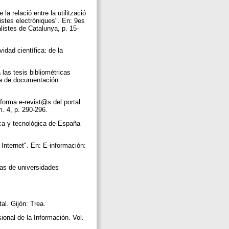
a relació entre la utilització
vistes electròniques". En: 9es
listes de Catalunya, p. 15-
dad científica: de la
las tesis bibliométricas
la de documentación
ma e-revist@s del portal
m. 4, p. 290-296.
ca y tecnológica de España
ernet". En: E-información:
s de universidades
al. Gijón: Trea.
onal de la Información. Vol.