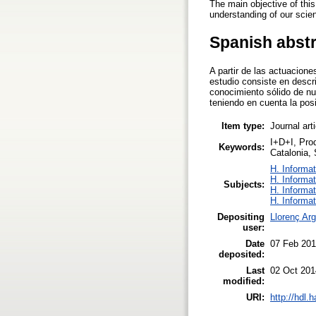
The main objective of this
understanding of our scien
Spanish abst
A partir de las actuacion
estudio consiste en descri
conocimiento sólido de nue
teniendo en cuenta la posi
Item type:
Journal art
I+D+I, Prod
Keywords:
Catalonia,
H. Informat
H. Informat
Subjects:
H. Informat
H. Informat
Depositing
Llorenç Ar
user:
Date
07 Feb 201
deposited:
Last
02 Oct 201
modified:
URI:
http://hdl.