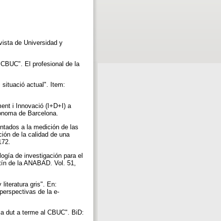
vista de Universidad y
CBUC". El profesional de la
situació actual". Item:
nt i Innovació (I+D+I) a
utònoma de Barcelona.
tados a la medición de las
ción de la calidad de una
-172.
gía de investigación para el
tín de la ANABAD. Vol. 51,
teratura gris". En:
perspectivas de la e-
tria dut a terme al CBUC". BiD: