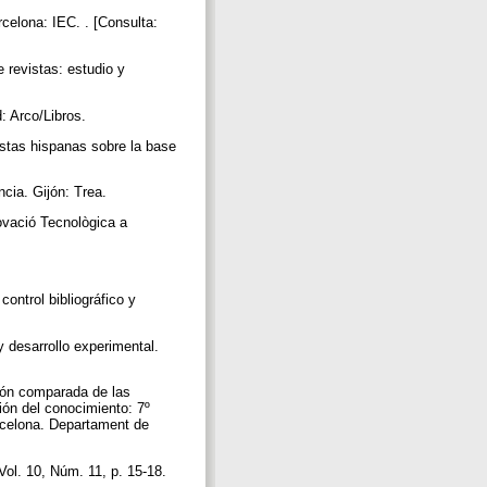
elona: IEC. . [Consulta:
 revistas: estudio y
: Arco/Libros.
tas hispanas sobre la base
ncia. Gijón: Trea.
ació Tecnològica a
ntrol bibliográfico y
 desarrollo experimental.
ón comparada de las
ión del conocimiento: 7º
rcelona. Departament de
Vol. 10, Núm. 11, p. 15-18.