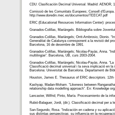
CDU: Clasificación Decimal Universal. Madrid: AENOR, 
Comissió de les Comunitats Europees; Consell d’Europa. 
http://www.doredin.mec.es/documentos/TEECAT.pdf
ERIC (Educational Resources Information Center): process
Granados-Colillas, Mariàngels. Bibliografia sobre Jovent
Granados-Colillas, Mariàngels; Orrit-Ambrosio, Dionis. “In
Generalitat de Catalunya corresponent a la revisió del pr
Barcelona, 16 de desembre de 1991.
Granados-Colillas, Mariàngels; Nicolau-Payàs, Anna. “In
multilingüe”. Barcelona, UB, curs 2003-2004.
Granados-Colillas, Mariàngels; Nicolau-Payàs, Anna. “La re
Classificació decimal universal i la seva implicació en l
Barcelona: Universitat de Barcelona. Departament de Bi
Houston, James E. Thesaurus of ERIC descriptors. 12th
Kashyap, Madan-Moham. “Likeness between Ranganathan’s
relationship data modelling approach”. En: Knowledge orga
Lancaster, Wilfrid; Pinto, María. Procesamiento de la in
Rubió-Balaguer, Jordi, (dir.). Classificació decimal per 
San-Segundo, Rosa. “Indización en cadena y su aplicación
sus distintas perspectivas: su influencia en la recupera