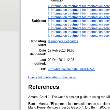
información.
I. Information treatment for information ser
I. Information treatment for information ser
I. Information treatment for information ser
I. Information treatment for information ser
Subjects:
I. Information treatment for information ser
I. Information treatment for information ser
I. Information treatment for information ser
I. Information treatment for information ser
I. Information treatment for information ser
Depositing
Mariàngels Granados
user:
Date
17 Feb 2013 16:56
deposited:
Last
02 Oct 2014 12:25
modified:
URI:
http://hdl.handle.net/10760/18593
Check full metadata for this record
References
Amato, Carol J. The world’s easiest guide to using the 
Bates, Marcia. “El context i la interacció han de ser ele
Mario Pérez-Montoro y Jesús Gascón”. En: Item, 2006, n