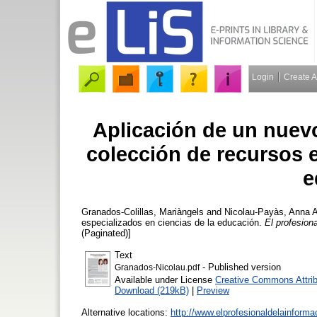
Login
Create 
Aplicación de un nuev
colección de recursos e
e
Granados-Colillas, Mariàngels
and
Nicolau-Payàs, Anna
A
especializados en ciencias de la educación.
El profesiona
(Paginated)]
Text
- Published version
Granados-Nicolau.pdf
Available under License
Creative Commons Attrib
Download (219kB)
|
Preview
Alternative locations:
http://www.elprofesionaldelainform