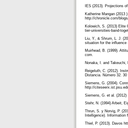
IES (2013). Projections o
Katherine Mangan (2013 )
http://chronicle.com/blogs
Kolowich, S. (2013) Elite
tier-universities-band-toge
Liu, Y., & Shrum, L. J. (20
situation for the influence
Muirhead, B. (1999). Attit
com.
Nonaka, I. and Takeuchi,
Reigeluth, C. (2012). Ins
Distancia. Número 32. 30
Siemens, G. (2004). Conne
http://citeseerx.ist.psu
Siemens, G. et al. (2012
Stehr, N. (1994) Arbeit,
Thrun, S. y Norvig, P. (201
Intelligence). Information
Thiel, P. (2013). Davos ht