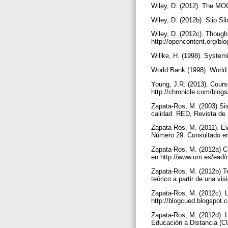
Wiley, D. (2012). The MO
Wiley, D. (2012b). Slip S
Wiley, D. (2012c). Thoug
http://opencontent.org/bl
Willke, H. (1998). Syste
World Bank (1998). World
Young, J.R. (2013). Course
http://chronicle.com/blogs
Zapata-Ros, M. (2003) Sis
calidad. RED, Revista de
Zapata-Ros, M. (2011). Ev
Número 29. Consultado en
Zapata-Ros, M. (2012a) C
en http://www.um.es/ead/
Zapata-Ros, M. (2012b) T
teórico a partir de una vi
Zapata-Ros, M. (2012c). 
http://blogcued.blogspot.
Zapata-Ros, M. (2012d). L
Educación a Distancia (CU