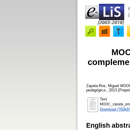
MOOC
complement
Zapata-Ros, Miguel
MOOCs
pedagógica.
, 2013 [Prepri
Text
MOOC_zapata_prep
Download (760kB
English abstr