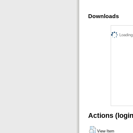
Downloads
Loading.
Actions (logi
View Item