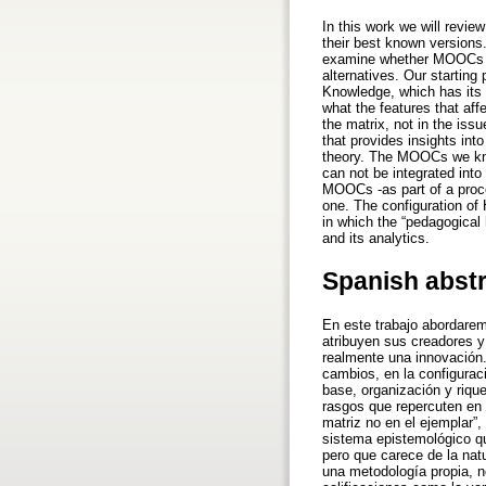
In this work we will revie
their best known versions. 
examine whether MOOCs can
alternatives. Our starting 
Knowledge, which has its 
what the features that aff
the matrix, not in the is
that provides insights in
theory. The MOOCs we know
can not be integrated int
MOOCs -as part of a proces
one. The configuration of 
in which the “pedagogical
and its analytics.
Spanish abst
En este trabajo abordarem
atribuyen sus creadores y
realmente una innovación.
cambios, en la configuraci
base, organización y riqu
rasgos que repercuten en 
matriz no en el ejemplar
sistema epistemológico q
pero que carece de la nat
una metodología propia, no