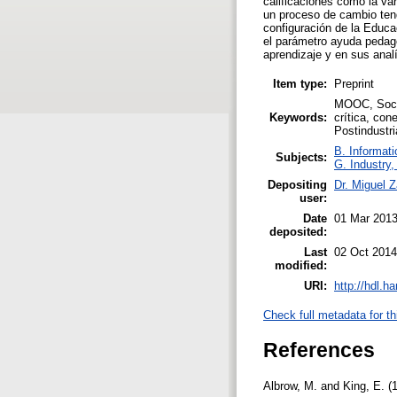
calificaciones como la va
un proceso de cambio tend
configuración de la Educa
el parámetro ayuda pedagó
aprendizaje y en sus analí
Item type:
Preprint
MOOC, Socie
Keywords:
crítica, con
Postindustri
B. Informati
Subjects:
G. Industry,
Depositing
Dr. Miguel 
user:
Date
01 Mar 2013
deposited:
Last
02 Oct 2014
modified:
URI:
http://hdl.h
Check full metadata for th
References
Albrow, M. and King, E. 