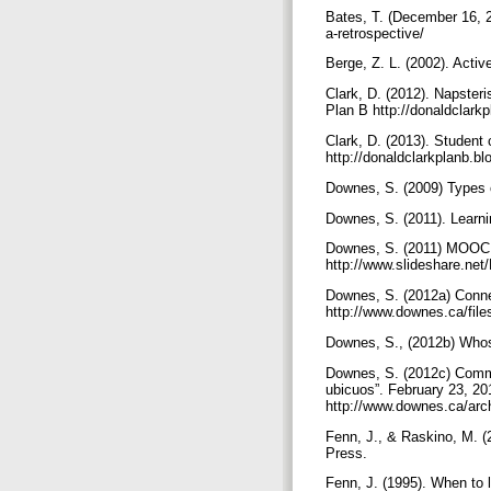
Bates, T. (December 16, 20
a-retrospective/
Berge, Z. L. (2002). Activ
Clark, D. (2012). Napsteri
Plan B http://donaldclark
Clark, D. (2013). Student
http://donaldclarkplanb.b
Downes, S. (2009) Types 
Downes, S. (2011). Learn
Downes, S. (2011) MOOC 2
http://www.slideshare.net
Downes, S. (2012a) Conne
http://www.downes.ca/fil
Downes, S., (2012b) Whos
Downes, S. (2012c) Comme
ubicuos”. February 23, 2
http://www.downes.ca/ar
Fenn, J., & Raskino, M. (
Press.
Fenn, J. (1995). When to