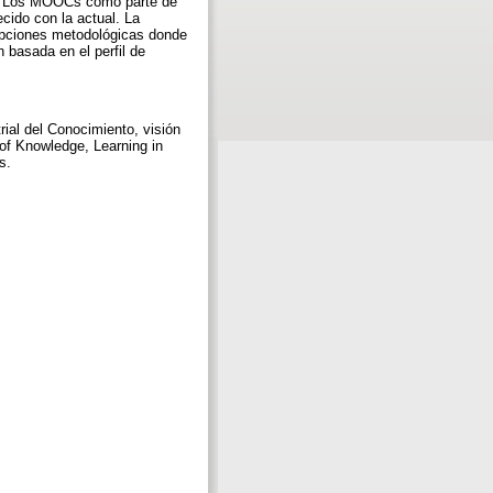
nte. Los MOOCs como parte de
cido con la actual. La
 opciones metodológicas donde
 basada en el perfil de
ial del Conocimiento, visión
 of Knowledge, Learning in
s.