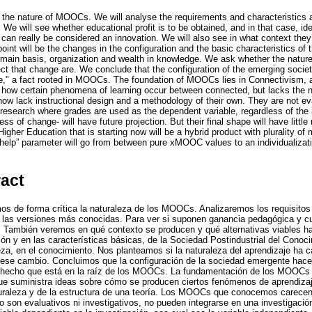
w the nature of MOOCs. We will analyse the requirements and characteristics at
We will see whether educational profit is to be obtained, and in that case, iden
 really be considered an innovation. We will also see in what context they 
point will be the changes in the configuration and the basic characteristics of 
main basis, organization and wealth in knowledge. We ask whether the natur
ect that change are. We conclude that the configuration of the emerging societ
sue," a fact rooted in MOOCs. The foundation of MOOCs lies in Connectivism,
to how certain phenomena of learning occur between connected, but lacks the n
 lack instructional design and a methodology of their own. They are not eva
o research where grades are used as the dependent variable, regardless of the 
s of change- will have future projection. But their final shape will have littl
Higher Education that is starting now will be a hybrid product with plurality o
 help” parameter will go from between pure xMOOC values to an individualizati
ract
os de forma crítica la naturaleza de los MOOCs. Analizaremos los requisitos 
 las versiones más conocidas. Para ver si suponen ganancia pedagógica y cua
 También veremos en qué contexto se producen y qué alternativas viables ha
ón y en las características básicas, de la Sociedad Postindustrial del Conoci
eza, en el conocimiento. Nos planteamos si la naturaleza del aprendizaje ha 
ese cambio. Concluimos que la configuración de la sociedad emergente hace q
”, hecho que está en la raíz de los MOOCs. La fundamentación de los MOOCs 
ue suministra ideas sobre cómo se producen ciertos fenómenos de aprendiza
uraleza y de la estructura de una teoría. Los MOOCs que conocemos carecen 
 son evaluativos ni investigativos, no pueden integrarse en una investigación