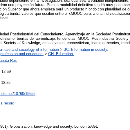
riable dependiente en la investigación, sea cual sea la variable independie
rán una proyección futura. Pero la modalidad definitiva tendrá muy poco pare
ción Superior que ahora empieza será un producto híbrido con pluralidad de
gica tendrá valores que oscilen entre el xMOOC puro, a una individualización
ticas.
dad Postindustrial del Conocimiento, Aprendizaje en la Sociedad Postindustr
ectivismo, teorías del aprendizaje, tendencias. MOOC, Postindustrial Society
al Society of Knowledge, critical vision, connectivism, learning theories, trend
on use and sociology of information
>
BC. Information in society.
 profession and education.
>
GH. Education.
Zapata-Ros
 12:59
 12:25
andle.net/10760/18658
is record
(1981). Globalization, knowledge and society. London:SAGE.