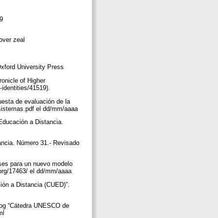
09
 over zeal
xford University Press
ronicle of Higher
-identities/41519).
uesta de evaluación de la
/sistemas.pdf el dd/mm/aaaa
Educación a Distancia.
ancia. Número 31.- Revisado
ases para un nuevo modelo
is.org/17463/ el dd/mm/aaaa
ión a Distancia (CUED)”.
 Blog “Cátedra UNESCO de
tml