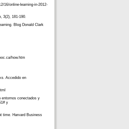
2/16/online-learning-in-2012-
n, 3(2), 181-190.
learning. Blog Donald Clark
l
mooc.ca/how.htm
ks. Accedido en
html
n entornos conectados y
61# y
ght time. Harvard Business