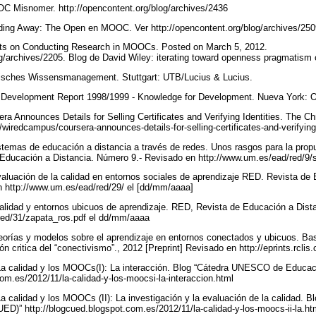
OC Misnomer. http://opencontent.org/blog/archives/2436
liding Away: The Open en MOOC. Ver http://opencontent.org/blog/archives/25
hts on Conducting Research in MOOCs. Posted on March 5, 2012.
og/archives/2205. Blog de David Wiley: iterating toward openness pragmatism
misches Wissensmanagement. Stuttgart: UTB/Lucius & Lucius.
 Development Report 1998/1999 - Knowledge for Development. Nueva York: O
ra Announces Details for Selling Certificates and Verifying Identities. The Ch
/wiredcampus/coursera-announces-details-for-selling-certificates-and-verifying
temas de educación a distancia a través de redes. Unos rasgos para la prop
 Educación a Distancia. Número 9.- Revisado en http://www.um.es/ead/red/9
aluación de la calidad en entornos sociales de aprendizaje RED. Revista de 
 http://www.um.es/ead/red/29/ el [dd/mm/aaaa]
alidad y entornos ubicuos de aprendizaje. RED, Revista de Educación a Dist
red/31/zapata_ros.pdf el dd/mm/aaaa
eorías y modelos sobre el aprendizaje en entornos conectados y ubicuos. B
sión critica del “conectivismo”., 2012 [Preprint] Revisado en http://eprints.rcl
La calidad y los MOOCs(I): La interacción. Blog “Cátedra UNESCO de Educac
com.es/2012/11/la-calidad-y-los-moocsi-la-interaccion.html
a calidad y los MOOCs (II): La investigación y la evaluación de la calidad.
ED)” http://blogcued.blogspot.com.es/2012/11/la-calidad-y-los-moocs-ii-la.h