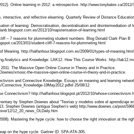
12). Online learning in 2012: a retrospective. http://www.tonybates.ca/2012/1
e, interactive, and reflective elearning. Quarterly Review of Distance Educatio
sation of learning: Democratisation, decentralisation and disintermediation of 
planb.blogspot.com.es/2012/10/napsterisation-of-learning.html
 cliff – 7 reasons for plummeting student numbers. Blog Donald Clark Plan B
logspot.ca/2013/01/student-cliff-7-reasons-for-plummeting.html
of Meaning. http://halfanhour.blogspot.com.es/2009/01/types-of-meaning.htm
ing Analytics and Knowledge: LAK12. How This Course Works. http://lak12.
011: The Massive Open Online Course in Theory and in Practice.
/Downes/xmooc-the-massive-open-online-course-in-theory-and-in-practice.
ctivism and Connective Knowledge. Essays on meaning and learning networ
es/Connective_Knowledge-19May2012.pdfel 25/08/12.
e Connectivism? http://halfanhour.blogspot.pt/2012/10/whose-connectivism.
ntary by Stephen Downes about “Teorías y modelos sobre el aprendizaje e
013. Stephen Downes (antigua Stephen’s web) http://www.downes.ca/post/596
chive/12/12_20_news_OLDaily.htm
2008). Mastering the hype cycle: how to choose the right innovation at the ri
 leap on the hype cycle. Gartner ID: SPA-ATA-305.