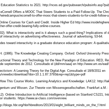
f Education Statistics to 2021. http://nces.ed.gov/pubsearch/pubsinfo.asp?
 eCornell Offers a MOOC That Steers Students to a Paid Follow-Up. The Chron
/wiredcampus/ecornell-to-offer-mooc-that-steers-students-to-for-credit-follow
 Online Courses for Cash and Credit. Inside Higher Ed http://www.insidehighe
ther-offer-credit-bearing-fully-online-courses.
02). What is interactivity and is it always such a good thing? Implications of d
 of interactivity on advertising effectiveness. Journal of advertising, 53-64.
udes toward interactivity in a graduate distance education program: A qualitativ
 H. (1995). The Knowledge Creating Company. Oxford: Oxford University Pres
tructional Theory and Technology for the New Paradigm of Education. RED, R
 de septiembre de 2012. Consultado el (dd/mm/aaa) en http://www.um.es/ead
ctivism: A Learning Theory for the Digital Age. Consultado el 18/8/2011 en
.edu/viewdoc/download?doi=10.1.1.87.3793&rep=rep1&type=pdf
) How This Course Works. Learning Analytics and Knowledge: LAK12. http://
 Eigentum und Wissen. Zur Theorie von Wissensgesellschaften. Frankfurt a.M.
2). Online Introduction to Artificial Intelligence (based on Stanford CS221, Intr
 for students. https://www.ai-class.com/overview.
tp://blogs.hbr.org/hbr/hbreditors/2013/01/eight_brilliant_minds_on_the_f.html