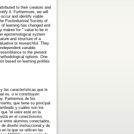
tributed to their creators and
tify it. Furthermore, we will
occur and identify viable
the Postindustrial Society of
e of learning has changed and
y makes for " value to be in
 an epistemological system
ature and structure of a
luative or researchful. They
independent variable.
e resemblance to the present
f methodological options. One
on based on learning profiles
y las características que le
l es, o si constituyen
y. Partiremos de los
miento, que tiene su principal
cambiado y cuáles son los
ue “el valor esté en la
está en el conectivismo,
je entre alumnos conectados,
de diseño instruccional y de
 en la que se utilicen las