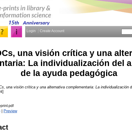
Login
Create Account
s, una visión crítica y una alte
aria: La individualización del a
de la ayuda pedagógica
, una visión crítica y una alternativa complementaria: La individualización d
nt]
rint.pdf
)
|
Preview
act