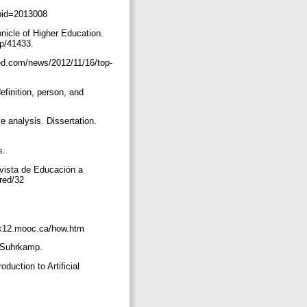
pubid=2013008
icle of Higher Education.
-up/41433.
red.com/news/2012/11/16/top-
efinition, person, and
e analysis. Dissertation.
s.
evista de Educación a
/red/32
lak12.mooc.ca/how.htm
: Suhrkamp.
oduction to Artificial