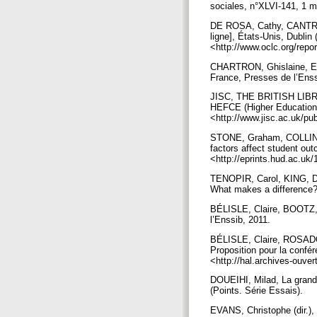
sociales, n°XLVI-141, 1 m
DE ROSA, Cathy, CANTREL
ligne], États-Unis, Dublin
<http://www.oclc.org/repo
CHARTRON, Ghislaine, EPR
France, Presses de l’Enss
JISC, THE BRITISH LIBRAR
HEFCE (Higher Education F
<http://www.jisc.ac.uk/pu
STONE, Graham, COLLINS, 
factors affect student ou
<http://eprints.hud.ac.uk
TENOPIR, Carol, KING, Don
What makes a difference? 
BÉLISLE, Claire, BOOTZ, P
l’Enssib, 2011.
BÉLISLE, Claire, ROSADO, 
Proposition pour la conf
<http://hal.archives-ouve
DOUEIHI, Milad, La grande
(Points. Série Essais).
EVANS, Christophe (dir.), L