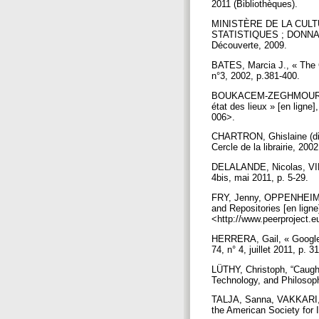
2011 (Bibliothèques).
MINISTÈRE DE LA CUL
STATISTIQUES ; DONNAT, Ol
Découverte, 2009.
BATES, Marcia J., « The C
n°3, 2002, p.381-400.
BOUKACEM-ZEGHMOURI, Chér
état des lieux » [en ligne
006>.
CHARTRON, Ghislaine (dir.
Cercle de la librairie, 200
DELALANDE, Nicolas, VINCE
4bis, mai 2011, p. 5-29.
FRY, Jenny, OPPENHEIM, 
and Repositories [en ligne]
<http://www.peerproject.
HERRERA, Gail, « Google S
74, n° 4, juillet 2011, p. 
LÜTHY, Christoph, “Caught
Technology, and Philosoph
TALJA, Sanna, VAKKARI, Per
the American Society for 