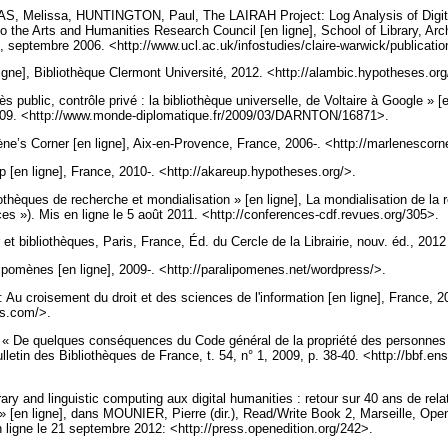
, Melissa, HUNTINGTON, Paul, The LAIRAH Project: Log Analysis of Digita
o the Arts and Humanities Research Council [en ligne], School of Library, Arc
, septembre 2006. <http://www.ucl.ac.uk/infostudies/claire-warwick/publicat
igne], Bibliothèque Clermont Université, 2012. <http://alambic.hypotheses.or
ublic, contrôle privé : la bibliothèque universelle, de Voltaire à Google » [
2009. <http://www.monde-diplomatique.fr/2009/03/DARNTON/16871>.
’s Corner [en ligne], Aix-en-Provence, France, 2006-. <http://marlenescorn
[en ligne], France, 2010-. <http://akareup.hypotheses.org/>.
thèques de recherche et mondialisation » [en ligne], La mondialisation de la 
es »). Mis en ligne le 5 août 2011. <http://conferences-cdf.revues.org/305>.
 et bibliothèques, Paris, France, Éd. du Cercle de la Librairie, nouv. éd., 2012
pomènes [en ligne], 2009-. <http://paralipomenes.net/wordpress/>.
Au croisement du droit et des sciences de l'information [en ligne], France, 2
ess.com/>.
 De quelques conséquences du Code général de la propriété des personnes p
ulletin des Bibliothèques de France, t. 54, n° 1, 2009, p. 38-40. <http://bbf.en
y and linguistic computing aux digital humanities : retour sur 40 ans de rela
» [en ligne], dans MOUNIER, Pierre (dir.), Read/Write Book 2, Marseille, Ope
 ligne le 21 septembre 2012: <http://press.openedition.org/242>.