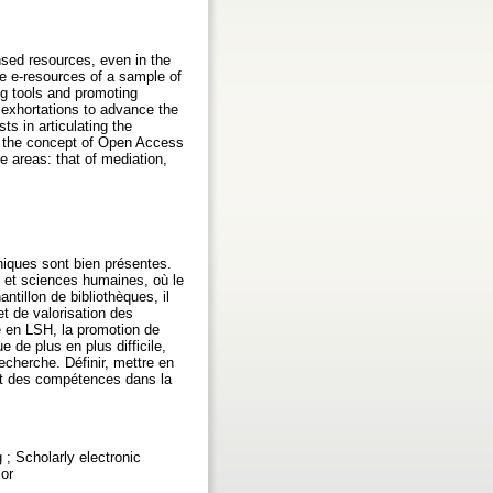
ensed resources, even in the
he e-resources of a sample of
ng tools and promoting
e exhortations to advance the
ts in articulating the
ng the concept of Open Access
e areas: that of mediation,
niques sont bien présentes.
s et sciences humaines, où le
tillon de bibliothèques, il
et de valorisation des
re en LSH, la promotion de
de plus en plus difficile,
echerche. Définir, mettre en
ent des compétences dans la
 ; Scholarly electronic
ior