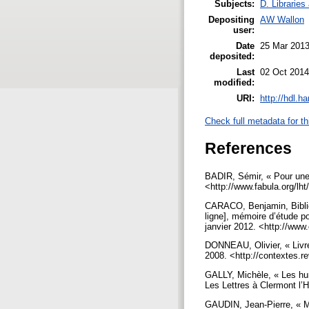
Subjects:
D. Libraries
Depositing
AW Wallon
user:
Date
25 Mar 2013
deposited:
Last
02 Oct 2014
modified:
URI:
http://hdl.h
Check full metadata for th
References
BADIR, Sémir, « Pour une 
<http://www.fabula.org/lh
CARACO, Benjamin, Bibliot
ligne], mémoire d’étude po
janvier 2012. <http://www
DONNEAU, Olivier, « Livre
2008. <http://contextes.r
GALLY, Michèle, « Les huma
Les Lettres à Clermont l’
GAUDIN, Jean-Pierre, « Mo