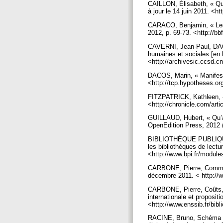
CAILLON, Élisabeth, « Que
à jour le 14 juin 2011. <h
CARACO, Benjamin, « Les di
2012, p. 69-73. <http://b
CAVERNI, Jean-Paul, DACOS
humaines et sociales [en 
<http://archivesic.ccsd.c
DACOS, Marin, « Manifest
<http://tcp.hypotheses.o
FITZPATRICK, Kathleen, « 
<http://chronicle.com/art
GUILLAUD, Hubert, « Qu’ap
OpenEdition Press, 2012 (
BIBLIOTHÈQUE PUBLIQUE 
les bibliothèques de lectur
<http://www.bpi.fr/modul
CARBONE, Pierre, Commissi
décembre 2011. < http://
CARBONE, Pierre, Coûts, 
internationale et proposit
<http://www.enssib.fr/bi
RACINE, Bruno, Schéma num