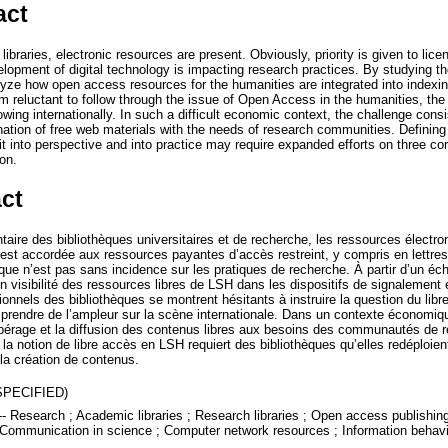
act
ibraries, electronic resources are present. Obviously, priority is given to lic
lopment of digital technology is impacting research practices. By studying t
alyze how open access resources for the humanities are integrated into indexi
seem reluctant to follow through the issue of Open Access in the humanities, th
ing internationally. In such a difficult economic context, the challenge consis
ination of free web materials with the needs of research communities. Defini
 it into perspective and into practice may require expanded efforts on three cor
ion.
ct
ire des bibliothèques universitaires et de recherche, les ressources électro
é est accordée aux ressources payantes d’accès restreint, y compris en lettre
 n’est pas sans incidence sur les pratiques de recherche. À partir d’un échan
en visibilité des ressources libres de LSH dans les dispositifs de signalement 
sionnels des bibliothèques se montrent hésitants à instruire la question du lib
prendre de l’ampleur sur la scène internationale. Dans un contexte économique 
 repérage et la diffusion des contenus libres aux besoins des communautés de r
 la notion de libre accès en LSH requiert des bibliothèques qu’elles redéploi
 la création de contenus.
SPECIFIED)
- Research ; Academic libraries ; Research libraries ; Open access publishing
; Communication in science ; Computer network resources ; Information behav