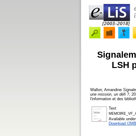
Signaleme
LSH p
Wallon, Amandine
Signale
une mission, un défi ?
, 2
l'information et des biblio
Text
MEMOIRE_VF_AW
Available unde
Download (2MB