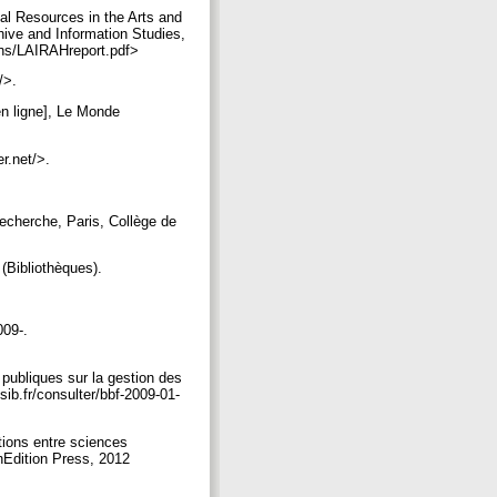
l Resources in the Arts and
hive and Information Studies,
ions/LAIRAHreport.pdf>
g/>.
en ligne], Le Monde
er.net/>.
recherche, Paris, Collège de
 (Bibliothèques).
009-.
ubliques sur la gestion des
ssib.fr/consulter/bbf-2009-01-
tions entre sciences
nEdition Press, 2012