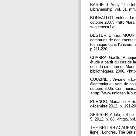
BARRETT, Andy, “The Info
Librarianship, vol. 31, n°4
BONVALLOT, Valérie, La p
octobre 2007. <http://la
sequence=1>.
BESTER, Emma, MOUNIER, P
communs de documentation
technique dans l'univers 
p.211-226.
CHARRA, Gaëlle, Pratiques
étude à partir du cas de l
sous la direction de Marie
bibliothèques, 2006. <htt
COUZINET, Viviane, « Éval
électronique : vers de no
octobre 2005. Communicati
<http://www.unicaen.fr/pu
PERNOO, Marianne, « Scie
décembre 2012. p. 191-2
SPIESER, Adèle, « Bibliot
5, 2012, p. 88. <http://bb
THE BRITISH ACADEMY, E-r
ligne], Londres, The Brit