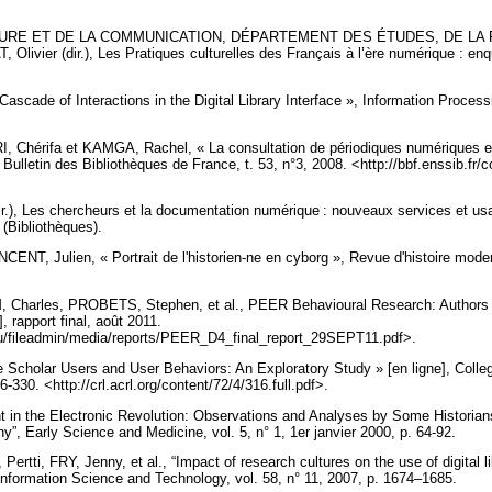
TURE ET DE LA COMMUNICATION, DÉPARTEMENT DES ÉTUDES, DE LA
ivier (dir.), Les Pratiques culturelles des Français à l’ère numérique : enq
ascade of Interactions in the Digital Library Interface », Information Proce
ifa et KAMGA, Rachel, « La consultation de périodiques numériques en bi
], Bulletin des Bibliothèques de France, t. 53, n°3, 2008. <http://bbf.enssib.fr/
), Les chercheurs et la documentation numérique : nouveaux services et usa
2 (Bibliothèques).
NT, Julien, « Portrait de l'historien-ne en cyborg », Revue d'histoire mode
Charles, PROBETS, Stephen, et al., PEER Behavioural Research: Authors a
, rapport final, août 2011.
eu/fileadmin/media/reports/PEER_D4_final_report_29SEPT11.pdf>.
cholar Users and User Behaviors: An Exploratory Study » [en ligne], College 
316-330. <http://crl.acrl.org/content/72/4/316.full.pdf>.
 in the Electronic Revolution: Observations and Analyses by Some Historian
y”, Early Science and Medicine, vol. 5, n° 1, 1er janvier 2000, p. 64-92.
tti, FRY, Jenny, et al., “Impact of research cultures on the use of digital li
Information Science and Technology, vol. 58, n° 11, 2007, p. 1674–1685.