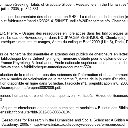
rmation-Seeking Habits of Graduate Student Researchers in the Humanities”
, juillet 2005, p. 324-331.
ratique documentaire des chercheurs en SHS : La recherche d’information [e
ra.inist.fr/bitstream/handle/2332/1415/INIST_Veille%20Rechercheinfo_Cherc
ierre, « Usages des ressources en libre accès dans les bibliothèques univ
 : Le cas de Revues.org », dans BOUKACEM-ZEGHMOURI, Chérifa (dir.), L’i
numérique : mesures et usages, Actes du colloque Epef 2009 (Lille 3), Paris,
 de recherche documentaire et attentes des publics de chercheurs en lettre
a bibliothèque Denis Diderot [en ligne], mémoire d'étude pour le diplôme de co
-France Peyrelong, Villeurbanne, École nationale supérieure des sciences de l
p://www.enssib.fr/bibliotheque-numerique/document-559>.
uation de la recherche : cas des sciences de l'information et de la communic
uveaux modes de valorisation de la recherche ?, Actes de la journée d'étude
on disponible en ligne dans Schedae, fascicule n°1, prépublication n°8, 2008
c/ecrire/preprints/preprint0082008.pdf>.
nces humaines et bibliothèques : quel avenir », Tracés. Revue de Sciences
03.
hèques et chercheurs en sciences humaines et sociales » Bulletin des Biblio
f.enssib.fr/consulter/bbf-2012-05-0088-010>.
esources for Research in the Humanities and Social Sciences: A British 
ish Academy, 2005. <http://www.britac.ac.uk/policy/eresources/e-resources.c