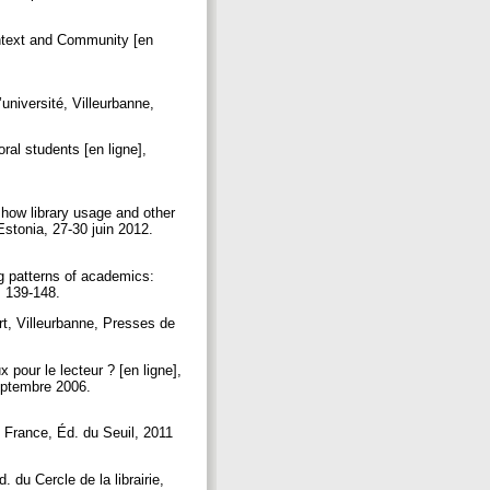
ntext and Community [en
niversité, Villeurbanne,
l students [en ligne],
how library usage and other
Estonia, 27-30 juin 2012.
g patterns of academics:
. 139-148.
t, Villeurbanne, Presses de
our le lecteur ? [en ligne],
eptembre 2006.
 France, Éd. du Seuil, 2011
. du Cercle de la librairie,