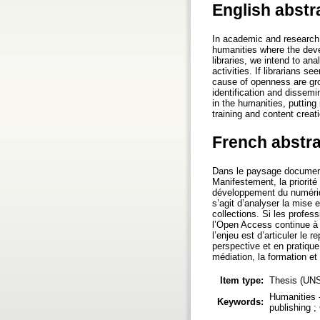
English abstr
In academic and research l
humanities where the deve
libraries, we intend to an
activities. If librarians 
cause of openness are grow
identification and dissem
in the humanities, putting
training and content creat
French abstra
Dans le paysage documenta
Manifestement, la priorit
développement du numérique
s’agit d’analyser la mise 
collections. Si les profes
l’Open Access continue à 
l’enjeu est d’articuler le
perspective et en pratique
médiation, la formation et
Item type:
Thesis (UN
Humanities -
Keywords:
publishing 