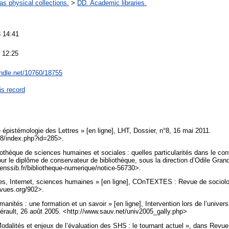
 as physical collections.
>
DD. Academic libraries.
 14:41
 12:25
andle.net/10760/18755
is record
épistémologie des Lettres » [en ligne], LHT, Dossier, n°8, 16 mai 2011.
t/8/index.php?id=285>.
hèque de sciences humaines et sociales : quelles particularités dans le con
ur le diplôme de conservateur de bibliothèque, sous la direction d’Odile Gran
.enssib.fr/bibliotheque-numerique/notice-56730>.
s, Internet, sciences humaines » [en ligne], COnTEXTES : Revue de sociologie 
evues.org/902>.
nités : une formation et un savoir » [en ligne], Intervention lors de l’universi
Hérault, 26 août 2005. <http://www.sauv.net/univ2005_gally.php>
dalités et enjeux de l’évaluation des SHS : le tournant actuel », dans Rev