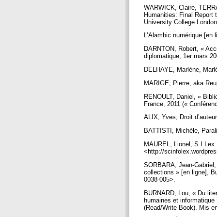
WARWICK, Claire, TERRAS
Humanities: Final Report t
University College London
L’Alambic numérique [en l
DARNTON, Robert, « Accès p
diplomatique, 1er mars 
DELHAYE, Marlène, Marlène
MARIGE, Pierre, aka Reup 
RENOULT, Daniel, « Biblio
France, 2011 (« Conférenc
ALIX, Yves, Droit d’auteur
BATTISTI, Michèle, Parali
MAUREL, Lionel, S.I.Lex : 
<http://scinfolex.wordpr
SORBARA, Jean-Gabriel, «
collections » [en ligne], B
0038-005>.
BURNARD, Lou, « Du literar
humaines et informatique 
(Read/Write Book). Mis en