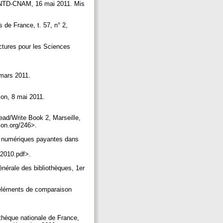
, INTD-CNAM, 16 mai 2011. Mis
 de France, t. 57, n° 2,
ctures pour les Sciences
 mars 2011.
ion, 8 mai 2011.
ead/Write Book 2, Marseille,
tion.org/246>.
numériques payantes dans
e2010.pdf>.
nérale des bibliothèques, 1er
 éléments de comparaison
thèque nationale de France,