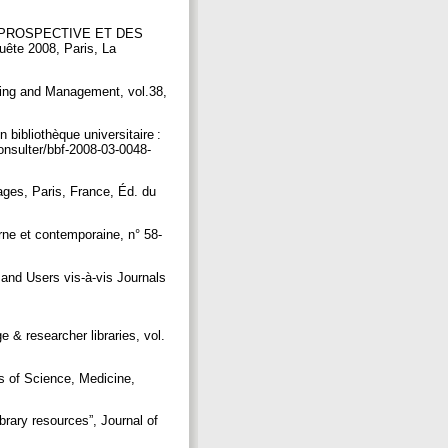
 PROSPECTIVE ET DES
uête 2008, Paris, La
ssing and Management, vol.38,
bliothèque universitaire :
consulter/bbf-2008-03-0048-
ges, Paris, France, Éd. du
rne et contemporaine, n° 58-
nd Users vis-à-vis Journals
& researcher libraries, vol.
s of Science, Medicine,
brary resources”, Journal of