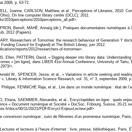
ai 2008, p. 63-72.
L, Joanne, CARLSON, Matthew, et al., Perceptions of Libraries, 2010: Co
 (Ohio), On line computer library center (OCLC), 2011.
rts/2010perceptions/2010perceptions_all.pdf>.
ON, Benoît, MAHÉ, Annaïg (dir.), Pratiques documentaires numériques à l’u
ib, 2012 (Papiers).
Y, Researchers of Tomorrow: the research behaviour of Generation Y doctora
unding Council for England) et The British Library, juin 2012.
blications/reports/2012/researchers-of-tomorrow>.
Ellen, PATTERN, David, « Digging deeper into library data: Understanding 
tcomes » [en ligne], dans LIBER 41st Annual Conference, University of Tartu, 
/12973/>.
ald W., SPENCER, Jesse, et al., « Variations in article seeking and readin
», Library & Information Science Research, vol. 31, n° 3, septembre 2009, p
hilippe, FENNICHE Raja, et al., Lire dans un monde numérique : état de l’ar
Eliana, SAEMMER, Alexandra, et al., Encyclopédies en ligne : quels enjeux p
érence « Document numérique et Société » DocSoc, Fribourg, Suisse, 20-21 s
rtes.fr/docs/00/11/20/21/PDF/Encycl-EnjeuxLecteur.pdf>.
 conversion numérique ; suivi de Rêveries d’un promeneur numérique, Paris,
ectures et lecteurs à l’heure d’internet : livre, presse, bibliothèques, Paris, Éd