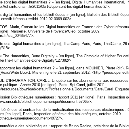
 sont les digital humanities ? » [en ligne], Digital Humanities International
ttp://dhi.intd.cnam.fr/2011/05/16/que-sont-les-digital-humanities-2/>.
gital humanities et les bibliothèques » [en ligne], Bulletin des Bibliothèques
bf.enssib.fr/consulter/bbf-2012-02-0069-002>.
, Marin, Construire les Digital humanities en France : des Cyber-infrastru
ligne], Marseille, Université de Provence/Cléo, octobre 2009.
nrs.fr/sic_00485477>.
e des Digital humanities » [en ligne], ThatCamp Paris, Paris, ThatCamp, 26
rg/318>.
The Humanities, Done Digitally » [en ligne], The Chronicle of Higher Educat
icle/The-Humanities-Done-Digitally/127382/>.
portent les digital humanities ? » [en ligne], dans MOUNIER, Pierre (dir.), R
Read/Write Book). Mis en ligne le 21 septembre 2012. <http://press.openedi
D'INFORMATION, CAREL, Enquête sur les abonnements aux ressources 
e publique : Année 2010 [en ligne], Paris, Bpi-Carel, juillet 2011.
es/resources/download/default/Professionnels/Documents/Carel/Carel_Enquet
on Bibliothèques numériques : rapport 2011 [en ligne], Paris, Inspection gé
www.enssib.fr/bibliotheque-numerique/document-57065>.
bénéfices et contraintes de la mutualisation des ressources électroniques :
ions [en ligne], Paris, Inspection générale des bibliothèques, octobre 2010.
bliotheque-numerique/document-48727>.
érique des bibliothèques : rapport de Bruno Racine, président de la Biblio