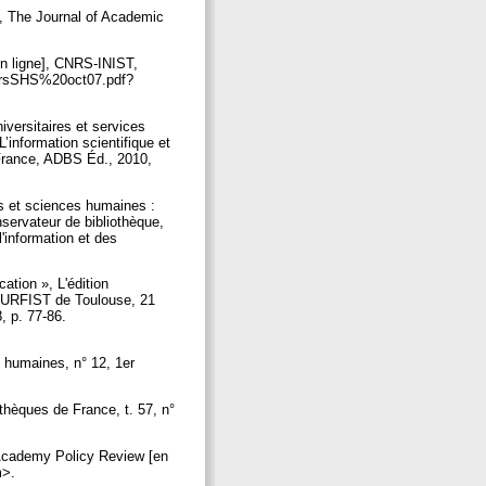
, The Journal of Academic
n ligne], CNRS-INIST,
heursSHS%20oct07.pdf?
ersitaires et services
nformation scientifique et
 France, ADBS Éd., 2010,
s et sciences humaines :
nservateur de bibliothèque,
'information et des
ation », L'édition
s, URFIST de Toulouse, 21
, p. 77-86.
 humaines, n° 12, 1er
thèques de France, t. 57, n°
Academy Policy Review [en
fm>.