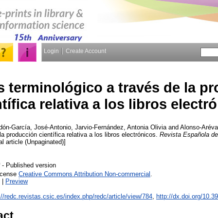
Login
Create Account
s terminológico a través de la p
tífica relativa a los libros electr
dón-García, José-Antonio
,
Jarvio-Fernández, Antonia Olivia
and
Alonso-Aréval
a producción científica relativa a los libros electrónicos.
Revista Española de
al article (Unpaginated)]
- Published version
License
Creative Commons Attribution Non-commercial
.
|
Preview
://redc.revistas.csic.es/index.php/redc/article/view/784
,
http://dx.doi.org/10.
act