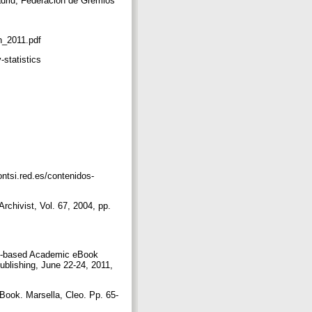
adrid, Federación de Gremios
in_2011.pdf
y-statistics
ntsi.red.es/contenidos-
rchivist, Vol. 67, 2004, pp.
oud-based Academic eBook
Publishing, June 22-24, 2011,
 Book. Marsella, Cleo. Pp. 65-