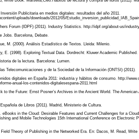
, Write Book. Marsella,Cleo.Hábitos de lectura y compra de libros (2011). M
Inversión Publicitaria en medios digitales: resultados del año 2011.
wpcontent/uploads/downloads/2012/05/Estudio_inversion_publicidad_IAB_Spa
shers Forum (IDPF) (2011). Industry Statistics. http://idpf.org/about-us/industr
ve Jobs. Barcelona, Debate.
ue, M. (2000). Análisis Estadístico de Textos. Lleida: Milenio.
rry, E. (1998). Exploring Textual Data. Dordrecht: Kluwer Academic Published.
istoria de la lectura. Barcelona: Lumen.
 las Telecomunicaciones y de la Sociedad de la Información (ONTSI) (2011).
enidos digitales en España 2011: industria y hábitos de consumo. http://www.o
/informe-anual-los-contenidos-digitalesespana-2011.html
k to the Future: Ernst Posner’s Archives in the Ancient World. The American A
Española de Libros (2011). Madrid, Ministerio de Cultura.
). eBooks in the Cloud: Desirable Features and Current Challenges for a Cl
blishing and Mobile Technologies 15th International Conference on Electronic 
ed Field Theory of Publishing in the Networked Era. En: Dacos, M. Read, Write