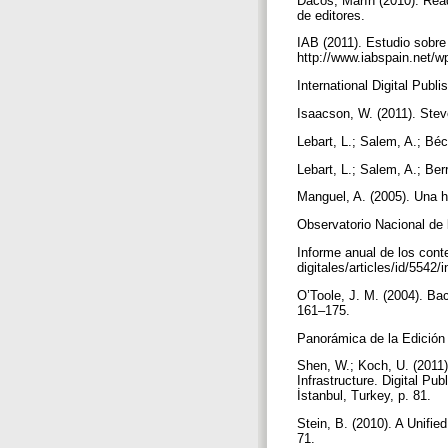
Dacos, Marín (2010). Read
de editores.
IAB (2011). Estudio sobre 
http://www.iabspain.net/
International Digital Publi
Isaacson, W. (2011). Ste
Lebart, L.; Salem, A.; Béc
Lebart, L.; Salem, A.; Be
Manguel, A. (2005). Una h
Observatorio Nacional de
Informe anual de los cont
digitales/articles/id/5542
O’Toole, J. M. (2004). Bac
161–175.
Panorámica de la Edición 
Shen, W.; Koch, U. (2011
Infrastructure. Digital Pu
İstanbul, Turkey, p. 81.
Stein, B. (2010). A Unifi
71.