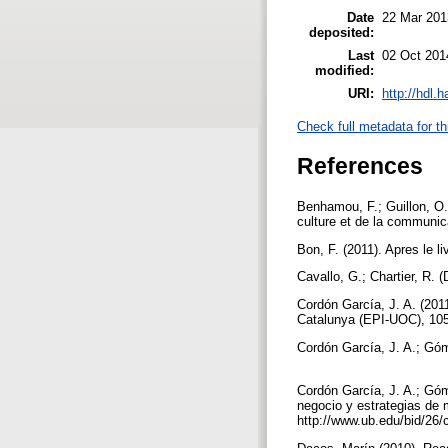
Date
22 Mar 201
deposited:
Last
02 Oct 201
modified:
URI:
http://hdl.
Check full metadata for th
References
Benhamou, F.; Guillon, O.
culture et de la communica
Bon, F. (2011). Apres le li
Cavallo, G.; Chartier, R. (
Cordón García, J. A. (2011
Catalunya (EPI-UOC), 10
Cordón García, J. A.; Góme
Cordón García, J. A.; Góm
negocio y estrategias de 
http://www.ub.edu/bid/26