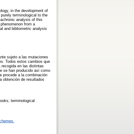
logy, in the development of
purely terminological to the
iachronic analysis of this
his phenomenon from a
ual and bibliometric analysis
ante sujeto a las mutaciones
iales. Todos estos cambios que
 recogida en las distintas
que se han producido así como
 se procede a la combinación
la obtención de resultados
Books; terminological
schemes.