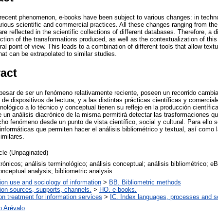
y recent phenomenon, e-books have been subject to various changes: in techno
rious scientific and commercial practices. All these changes ranging from the 
e reflected in the scientific collections of different databases. Therefore, a d
ection of the transformations produced, as well as the contextualization of t
ural point of view. This leads to a combination of different tools that allow text
hat can be extrapolated to similar studies.
ract
a pesar de ser un fenómeno relativamente reciente, poseen un recorrido cambi
o de dispositivos de lectura, y a las distintas prácticas científicas y comerc
ológico a lo técnico y conceptual tienen su reflejo en la producción científica
e un análisis diacrónico de la misma permitirá detectar las trasformaciones 
cho fenómeno desde un punto de vista científico, social y cultural. Para ello
informáticas que permiten hacer el análisis bibliométrico y textual, así como 
imilares.
icle (Unpaginated)
trónicos; análisis terminológico; análisis conceptual; análisis bibliométrico; e
onceptual analysis; bibliometric analysis.
ion use and sociology of information
>
BB. Bibliometric methods
ion sources, supports, channels.
>
HO. e-books.
ion treatment for information services
>
IC. Index languages, processes and 
o Arévalo