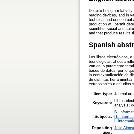
Despite being a relativel
reading devices, and in va
technical and conceptual ar
production will permit det
scientific, social and cult
and that produce results t
Spanish abst
Los libros electrónicos, 
tecnológicas, al desarroll
van de lo puramente termin
bases de datos, por lo qu
la contextualización de di
de distintas herramientas 
extrapolables a estudios s
Item type:
Journal art
Libros elec
Keywords:
analysis; c
B. Informat
Subjects:
H. Informat
I. Informat
Depositing
Julio Alons
user: