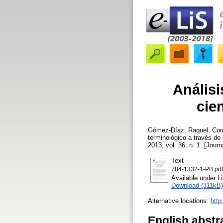
Análisi
cien
Gómez-Díaz, Raquel
,
Cor
terminológico a través de l
2013, vol. 36, n. 1. [Journ
Text
784-1332-1-PB.pdf
Available under 
Download (311kB)
Alternative locations:
http
English abstr