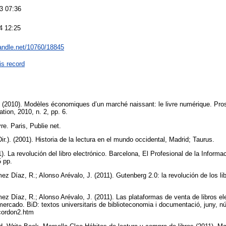
3 07:36
4 12:25
handle.net/10760/18845
is record
 (2010). Modèles économiques d’un marché naissant: le livre numérique. Pro
tion, 2010, n. 2, pp. 6.
vre. Paris, Publie net.
Dir.). (2001). Historia de la lectura en el mundo occidental, Madrid; Taurus.
). La revolución del libro electrónico. Barcelona, El Profesional de la Informa
5 pp.
z Díaz, R.; Alonso Arévalo, J. (2011). Gutenberg 2.0: la revolución de los lib
ez Díaz, R.; Alonso Arévalo, J. (2011). Las plataformas de venta de libros e
mercado. BiD: textos universitaris de biblioteconomia i documentació, juny, n
/cordon2.htm