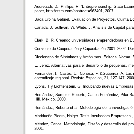
Audretsch, D.; Phillips, R. “Entrepreneurship, State Eco
paper, http://ssrn.com/abstract=963401, 2007
Baca Urbina Gabriel. Evaluación de Proyectos. Quinta Ed
Canadá, J. Sullivan, W. White, J. Análisis de Capital para
Clark, B. R. Creando universidades emprendedoras en Eu
Convenio de Cooperación y Capacitación 2001–2002. Desa
Diccionario de Sinónimos y Antónimos. Editorial Norma.
E. Jerez. Alternativas para el desarrollo de pequeñas,
Fernández, I., Castro, E., Conesa, F. &Gutiérrez, A. Las 
aprendizaje regional. Revista Espacios, 21, 127-147, 20
Lyons, T y Lichtenstein, G. Incubando nuevas Empresas. 
Hernández, Sampieri Roberto, Carlos Fernández, Pilar Ba
Hill. México. 2000.
Hernández, Roberto et al. Metodología de la investigación
Maridueña Piedra, Holger. Tesis Incubadora Empresarial, 
Méndez, Carlos. Metodología, Diseño y desarrollo del proc
2001.