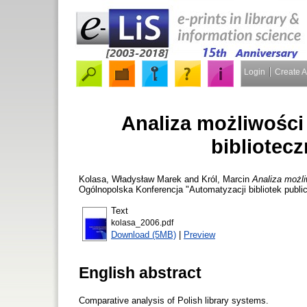
Login
Create 
Analiza możliwośc
bibliotecz
Kolasa, Władysław Marek
and
Król, Marcin
Analiza możl
Ogólnopolska Konferencja "Automatyzacji bibliotek publ
Text
kolasa_2006.pdf
Download (5MB)
|
Preview
English abstract
Comparative analysis of Polish library systems.