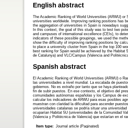
English abstract
The Academic Ranking of World Universities (ARWU) or Sh
universities worldwide. Improving ranking positions has 
the aggregation of universities in Spain is nowadays sugge
In this context, the goal of this study was to test two p
and campuses of international excellence (CEIs), to de
indicators of these possible groupings, we used the meth
show the difficulty of improving ranking positions by calc
to place a university cluster from Spain in the top 100 woul
best ranking for Spain would be achieved by the Habitat 
de Catalunya) and VLC/Campus (Valencia and Politécnica 
Spanish abstract
El Academic Ranking of World Universities (ARWU) o Rank
las universidades a nivel mundial. La escalada de puesto
gobiernos. No es extraño por tanto que se haya planteado
fin de subir puestos. En ese contexto, el objetivo del pr
comunidades autónomas españolas y los Campus de excele
calcular los indicadores de ARWU para esas posibles agr
muestran con claridad la dificultad para ascender puesto
universidades catalanas se podría situar una universidad
ocuparían Habitat 5U (universidades de la Comunidad Va
(Valencia y Politécnica de Valencia) que estarían en el r
Item type:
Journal article (Paginated)