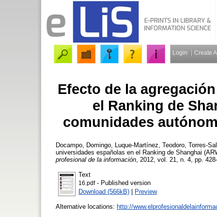
Login
Create 
Efecto de la agregació
el Ranking de Sha
comunidades autónoma
Docampo, Domingo
,
Luque-Martínez, Teodoro
,
Torres-Sal
universidades españolas en el Ranking de Shanghai (A
profesional de la información
, 2012, vol. 21, n. 4, pp. 428
Text
- Published version
16.pdf
Download (566kB)
|
Preview
Alternative locations:
http://www.elprofesionaldelainform