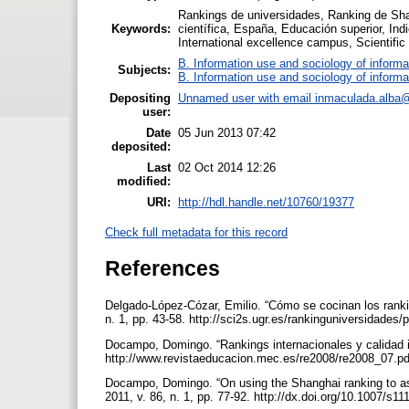
Rankings de universidades, Ranking de Sha
Keywords:
científica, España, Educación superior, In
International excellence campus, Scientific 
B. Information use and sociology of informa
Subjects:
B. Information use and sociology of informa
Depositing
Unnamed user with email
inmaculada.alba
user:
Date
05 Jun 2013 07:42
deposited:
Last
02 Oct 2014 12:26
modified:
URI:
http://hdl.handle.net/10760/19377
Check full metadata for this record
References
Delgado-López-Cózar, Emilio. “Cómo se cocinan los ranki
n. 1, pp. 43-58. http://sci2s.ugr.es/rankinguniversidade
Docampo, Domingo. “Rankings internacionales y calidad in
http://www.revistaeducacion.mec.es/re2008/re2008_07.p
Docampo, Domingo. “On using the Shanghai ranking to as
2011, v. 86, n. 1, pp. 77-92. http://dx.doi.org/10.1007/s