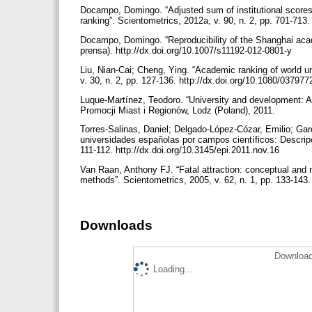
Docampo, Domingo. “Adjusted sum of institutional scores
ranking”. Scientometrics, 2012a, v. 90, n. 2, pp. 701-713
Docampo, Domingo. “Reproducibility of the Shanghai acade
prensa). http://dx.doi.org/10.1007/s11192-012-0801-y
Liu, Nian-Cai; Cheng, Ying. “Academic ranking of world u
v. 30, n. 2, pp. 127-136. http://dx.doi.org/10.1080/0379
Luque-Martínez, Teodoro. “University and development: 
Promocji Miast i Regionów, Lodz (Poland), 2011.
Torres-Salinas, Daniel; Delgado-López-Cózar, Emilio; Gar
universidades españolas por campos científicos: Descripció
111-112. http://dx.doi.org/10.3145/epi.2011.nov.16
Van Raan, Anthony FJ. “Fatal attraction: conceptual and m
methods”. Scientometrics, 2005, v. 62, n. 1, pp. 133-143
Downloads
Download
Loading...