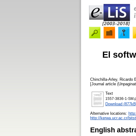
El softw
Chinchilla-Arley, Ricardo
E
[Journal article (Unpaginat
Text
1557-3836-1-SM.p
Download (877kB
Alternative locations:
http
http://kerwa.ucr.ac.cr/b
English abstr