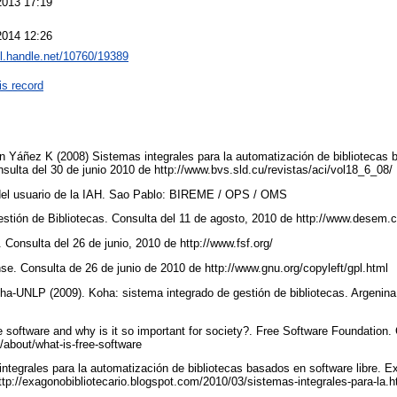
2013 17:19
2014 12:26
dl.handle.net/10760/19389
is record
ón Yáñez K (2008) Sistemas integrales para la automatización de bibliotecas b
ulta del 30 de junio 2010 de http://www.bvs.sld.cu/revistas/aci/vol18_6_08/
el usuario de la IAH. Sao Pablo: BIREME / OPS / OMS
stión de Bibliotecas. Consulta del 11 de agosto, 2010 de http://www.desem.c
 Consulta del 26 de junio, 2010 de http://www.fsf.org/
e. Consulta de 26 de junio de 2010 de http://www.gnu.org/copyleft/gpl.html
ha-UNLP (2009). Koha: sistema integrado de gestión de bibliotecas. Argenina
 software and why is it so important for society?. Free Software Foundation. 
g/about/what-is-free-software
integrales para la automatización de bibliotecas basados en software libre. E
http://exagonobibliotecario.blogspot.com/2010/03/sistemas-integrales-para-la.