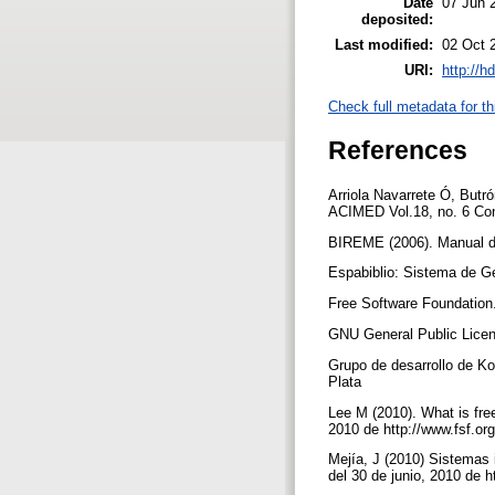
Date
07 Jun 
deposited:
Last modified:
02 Oct 
URI:
http://h
Check full metadata for th
References
Arriola Navarrete Ó, Butr
ACIMED Vol.18, no. 6 Cons
BIREME (2006). Manual d
Espabiblio: Sistema de Ge
Free Software Foundation.
GNU General Public Licens
Grupo de desarrollo de Ko
Plata
Lee M (2010). What is free
2010 de http://www.fsf.or
Mejía, J (2010) Sistemas 
del 30 de junio, 2010 de 