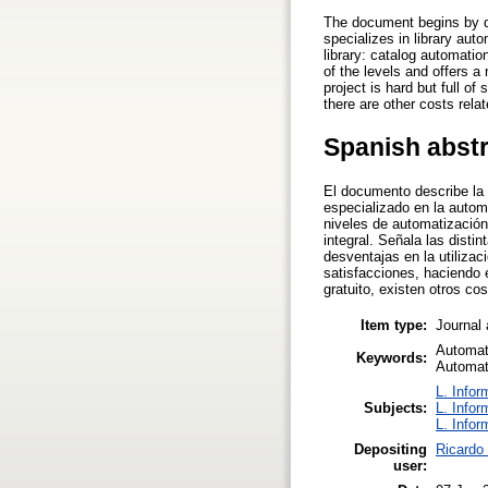
The document begins by de
specializes in library aut
library: catalog automatio
of the levels and offers 
project is hard but full of 
there are other costs rela
Spanish abst
El documento describe la 
especializado en la automa
niveles de automatización
integral. Señala las disti
desventajas en la utiliza
satisfacciones, haciendo é
gratuito, existen otros c
Item type:
Journal 
Automati
Keywords:
Automate
L. Infor
Subjects:
L. Infor
L. Infor
Depositing
Ricardo 
user: