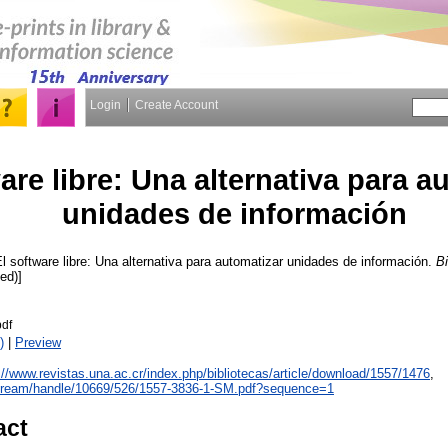
Login
Create Account
are libre: Una alternativa para a
unidades de información
l software libre: Una alternativa para automatizar unidades de información.
Bi
ed)]
df
)
|
Preview
://www.revistas.una.ac.cr/index.php/bibliotecas/article/download/1557/1476
,
itstream/handle/10669/526/1557-3836-1-SM.pdf?sequence=1
act