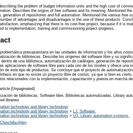
scribing the problem of budget information units and the high cost of commer
omation. Describes the origins of free software and its meaning. Mentioned the 
n, generation of repositories and full automation. Mentioned the various free s
a number of advantages and disadvantages in the use of these products. Concl
satisfaction, emphasizing that there is no cost-free project, because if it is true
ted to implementation, training and commissioning project progress.
ract
problemática presupuestaria en las unidades de información y los altos costo
tización de bibliotecas. Describe los orígenes del software libre y su signifi
 dentro de una biblioteca: automatización de catálogos, generación de reposi
ntas aplicaciones de software libre para cada uno de los niveles y ofrece una s
ción de este tipo de productos. Se concluye que el proyecto de automatización
nfasis en que no existe un proyecto libre de costos, ya que si bien es cierto 
ostos relacionados con la implementación, capacitación y puesta en marcha de
article (Unpaginated)
zación de bibliotecas, Software libre, Bibliotecas automatizadas, Library aut
d libraries
mation technology and library technology
mation technology and library technology
>
LJ. Software.
mation technology and library technology
>
LQ. Library automation systems.
Chinchilla-Arley