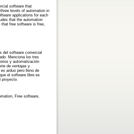
cial software that
three levels of automation in
oftware applications for each
udes that the automation
 that free software is free,
s del software comercial
cado. Menciona los tres
torios y automatización
erie de ventajas y
 es arduo pero lleno de
que el software libre es
l proyecto.
omation, Free software,