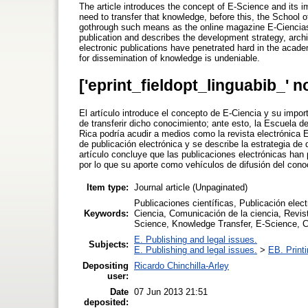
The article introduces the concept of E-Science and its i
need to transfer that knowledge, before this, the School 
gothrough such means as the online magazine E-Ciencias 
publication and describes the development strategy, archi
electronic publications have penetrated hard in the academ
for dissemination of knowledge is undeniable.
['eprint_fieldopt_linguabib_' n
El artículo introduce el concepto de E-Ciencia y su impo
de transferir dicho conocimiento; ante esto, la Escuela d
Rica podría acudir a medios como la revista electrónica E
de publicación electrónica y se describe la estrategia de 
artículo concluye que las publicaciones electrónicas ha
por lo que su aporte como vehículos de difusión del cono
Item type:
Journal article (Unpaginated)
Publicaciones científicas, Publicación elec
Keywords:
Ciencia, Comunicación de la ciencia, Revist
Science, Knowledge Transfer, E-Science, 
E. Publishing and legal issues.
Subjects:
E. Publishing and legal issues.
>
EB. Printi
Depositing
Ricardo Chinchilla-Arley
user:
Date
07 Jun 2013 21:51
deposited: