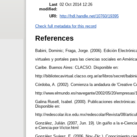
Last
02 Oct 2014 12:26
modified:
URI:
http://hdl.handle.net/10760/19395
Check full metadata for this record
References
Babini, Dominic; Fraga, Jorge. (2006). Edición Electrónic
virtuales y portales para las ciencias sociales en América
Caribe. Buenos Aires: CLACSO. Disponible en:
http://bibliotecavirtual.clacso.org.ar/ar/libros/secret/babin
Córdoba, A. (2002). Comienza la andadura de 'Creative 
http://www.elmundo.es/navegante/2002/05/20/empresas
Galina Rusell, Isabel. (2000). Publicaciones electrónica
Disponible en:
http://redescolar.ilce.edu.mx/redescolar/Revista/08/artic
González, Julián. (2007, Jun. 19). Un guiño a la e-Cienci
e-Ciencia-por-Victor.html
González Suárez, E. (2006, Nov.-Dic.). Conocimiento cient