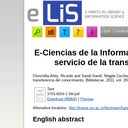
Login
Create 
E-Ciencias de la Informa
servicio de la tra
Chinchilla-Arley, Ricardo
and
Sandí-Sandí, Magda Cecilia
transferencia del conocimiento.
Bibliotecas
, 2011, vol. 29
Text
3703-8054-1-SM.pdf
Download (888kB)
|
Preview
Alternative locations:
http://kerwa.ucr.ac.cr/bitstream/
English abstract