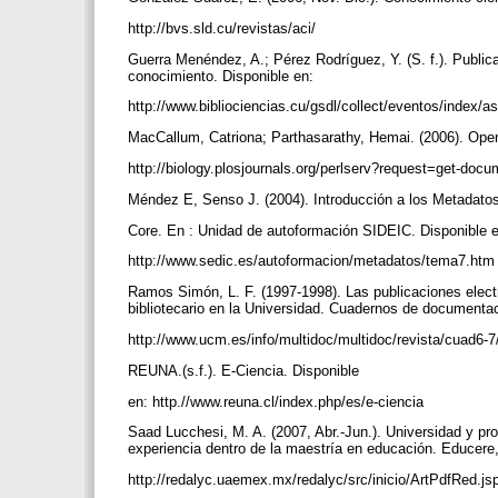
http://bvs.sld.cu/revistas/aci/
Guerra Menéndez, A.; Pérez Rodríguez, Y. (S. f.). Public
conocimiento. Disponible en:
http://www.bibliociencias.cu/gsdl/collect/eventos/index
MacCallum, Catriona; Parthasarathy, Hemai. (2006). Open
http://biology.plosjournals.org/perlserv?request=get-do
Méndez E, Senso J. (2004). Introducción a los Metadatos
Core. En : Unidad de autoformación SIDEIC. Disponible 
http://www.sedic.es/autoformacion/metadatos/tema7.ht
Ramos Simón, L. F. (1997-1998). Las publicaciones electró
bibliotecario en la Universidad. Cuadernos de documentac
http://www.ucm.es/info/multidoc/multidoc/revista/cuad6
REUNA.(s.f.). E-Ciencia. Disponible
en: http.//www.reuna.cl/index.php/es/e-ciencia
Saad Lucchesi, M. A. (2007, Abr.-Jun.). Universidad y pro
experiencia dentro de la maestría en educación. Educere,
http://redalyc.uaemex.mx/redalyc/src/inicio/ArtPdfRed.