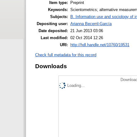
Item type:
Preprint
Keywords:
Scientometrics; alternative measureme
Subjects:
B. Information use and sociology of i
Depositing user:
Arianna Becerril-García
Date deposited:
21 Jun 2013 03:06
Last modified:
02 Oct 2014 12:26
URI:
http://hdl.handle.net/10760/19531
Check full metadata for this record
Downloads
Download
Loading...