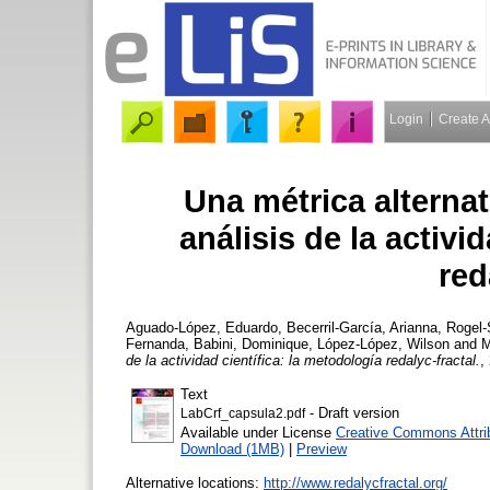
Login
Create 
Una métrica alterna
análisis de la activi
red
Aguado-López, Eduardo
,
Becerril-García, Arianna
,
Rogel-
Fernanda
,
Babini, Dominique
,
López-López, Wilson
and
M
de la actividad científica: la metodología redalyc-fractal.
,
Text
- Draft version
LabCrf_capsula2.pdf
Available under License
Creative Commons Attri
Download (1MB)
|
Preview
Alternative locations:
http://www.redalycfractal.org/