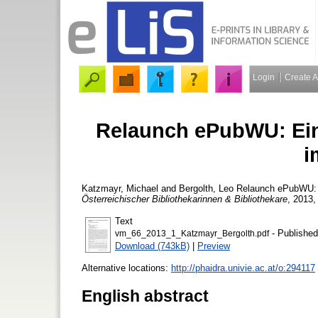
Login
Create 
Relaunch ePubWU: Ein 
i
Katzmayr, Michael
and
Bergolth, Leo
Relaunch ePubWU: Ei
Österreichischer Bibliothekarinnen & Bibliothekare
, 2013,
Text
- Published
vm_66_2013_1_Katzmayr_Bergolth.pdf
Download (743kB)
|
Preview
Alternative locations:
http://phaidra.univie.ac.at/o:294117
English abstract