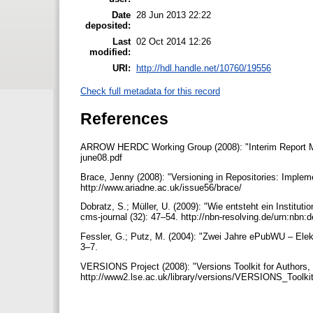
Date
28 Jun 2013 22:22
deposited:
Last
02 Oct 2014 12:26
modified:
URI:
http://hdl.handle.net/10760/19556
Check full metadata for this record
References
ARROW HERDC Working Group (2008): "Interim Report May 
june08.pdf
Brace, Jenny (2008): "Versioning in Repositories: Impleme
http://www.ariadne.ac.uk/issue56/brace/
Dobratz, S.; Müller, U. (2009): "Wie entsteht ein Institut
cms-journal (32): 47–54. http://nbn-resolving.de/urn:nbn
Fessler, G.; Putz, M. (2004): "Zwei Jahre ePubWU – Elekt
3–7.
VERSIONS Project (2008): "Versions Toolkit for Authors,
http://www2.lse.ac.uk/library/versions/VERSIONS_Toolki