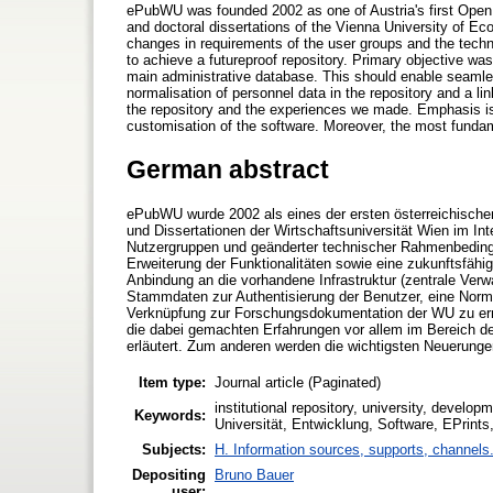
ePubWU was founded 2002 as one of Austria's first Open
and doctoral dissertations of the Vienna University of Ec
changes in requirements of the user groups and the techn
to achieve a futureproof repository. Primary objective was a
main administrative database. This should enable seamles
normalisation of personnel data in the repository and a li
the repository and the experiences we made. Emphasis is
customisation of the software. Moreover, the most fund
German abstract
ePubWU wurde 2002 als eines der ersten österreichisch
und Dissertationen der Wirtschaftsuniversität Wien im Inte
Nutzergruppen und geänderter technischer Rahmenbedingu
Erweiterung der Funktionalitäten sowie eine zukunftsfähi
Anbindung an die vorhandene Infrastruktur (zentrale Ve
Stammdaten zur Authentisierung der Benutzer, eine Norm
Verknüpfung zur Forschungsdokumentation der WU zu erm
die dabei gemachten Erfahrungen vor allem im Bereich 
erläutert. Zum anderen werden die wichtigsten Neuerunge
Item type:
Journal article (Paginated)
institutional repository, university, develop
Keywords:
Universität, Entwicklung, Software, EPrints
Subjects:
H. Information sources, supports, channels
Depositing
Bruno Bauer
user: