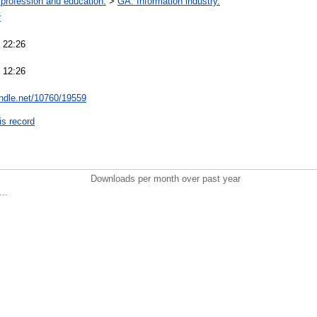
 profession and education.
>
GA. Information industry.
r
 22:26
 12:26
andle.net/10760/19559
is record
Downloads per month over past year
..