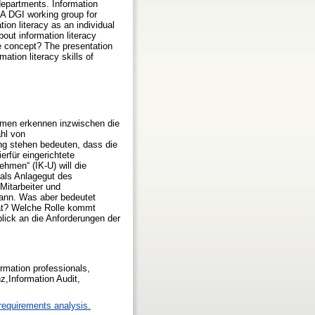
departments. Information
 A DGI working group for
tion literacy as an individual
out information literacy
the concept? The presentation
ation literacy skills of
ehmen erkennen inzwischen die
hl von
ng stehen bedeuten, dass die
erfür eingerichtete
hmen“ (IK-U) will die
 als Anlagegut des
Mitarbeiter und
kann. Was aber bedeutet
tät? Welche Rolle kommt
lick an die Anforderungen der
rmation professionals,
,Information Audit,
requirements analysis.