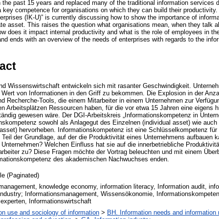
n the past 15 years and replaced many of the traditional information services 
a key competence for organisations on which they can build their productivity.
nterprises (IK-U)” is currently discussing how to show the importance of informa
te asset. This raises the question what organisations mean, when they talk ab
How does it impact internal productivity and what is the role of employees in 
nd ends with an overview of the needs of enterprises with regards to the inform
act
und Wissenswirtschaft entwickeln sich mit rasanter Geschwindigkeit. Untern
 Wert von Informationen in den Griff zu bekommen. Die Explosion in der Anza
nd Recherche-Tools, die einem Mitarbeiter in einem Unternehmen zur Verfügu
en Arbeitsplätzen Ressourcen haben, für die vor etwa 15 Jahren eine eigens hi
tändig gewesen wäre. Der DGI-Arbeitskreis „Informationskompetenz in Unterne
onskompetenz sowohl als Anlagegut des Einzelnen (individual asset) wie auch
asset) hervorheben. Informationskompetenz ist eine Schlüsselkompetenz für 
t Teil der Grundlage, auf der die Produktivität eines Unternehmens aufbauen 
Unternehmen? Welchen Einfluss hat sie auf die innerbetriebliche Produktivi
arbeiter zu? Diese Fragen möchte der Vortrag beleuchten und mit einem Überb
rmationskompetenz des akademischen Nachwuchses enden.
cle (Paginated)
management, knowledge economy, information literacy, Information audit, info
 industry; Informationsmanagement, Wissensökonomie, Informationskompetenz
experten, Informationswirtschaft
on use and sociology of information
>
BH. Information needs and information 