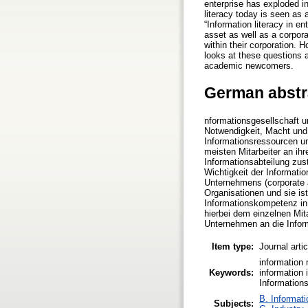
enterprise has exploded i
literacy today is seen as 
“Information literacy in e
asset as well as a corpora
within their corporation. 
looks at these questions a
academic newcomers.
German abstr
nformationsgesellschaft 
Notwendigkeit, Macht und
Informationsressourcen u
meisten Mitarbeiter an ihr
Informationsabteilung zus
Wichtigkeit der Informati
Unternehmens (corporate 
Organisationen und sie is
Informationskompetenz in 
hierbei dem einzelnen Mit
Unternehmen an die Info
Item type:
Journal arti
information 
Keywords:
information
Informations
B. Informati
Subjects: