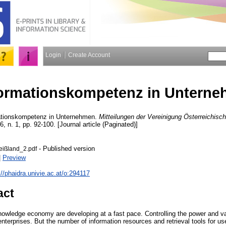
Login
Create Account
formationskompetenz in Untern
tionskompetenz in Unternehmen.
Mitteilungen der Vereinigung Österreichisch
66, n. 1, pp. 92-100. [Journal article (Paginated)]
- Published version
ißland_2.pdf
|
Preview
://phaidra.univie.ac.at/o:294117
act
nowledge economy are developing at a fast pace. Controlling the power and va
nterprises. But the number of information resources and retrieval tools for u