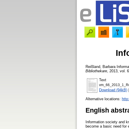
In
Reißland, Barbara
Informa
Bibliothekare
, 2013, vol. 
Text
vm_66_2013_1_Re
Download (94kB)
Alternative locations:
http
English abstr
Information society and k
become a basic need for e