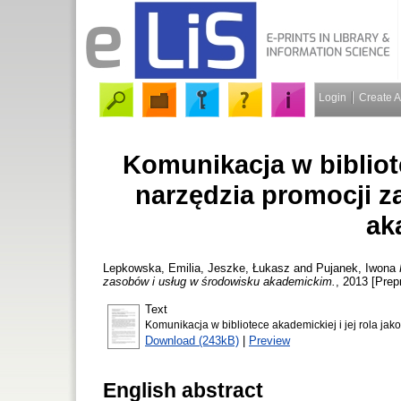
Login
Create 
Komunikacja w bibliote
narzędzia promocji z
ak
Lepkowska, Emilia
,
Jeszke, Łukasz
and
Pujanek, Iwona
zasobów i usług w środowisku akademickim.
, 2013 [Prepr
Text
Komunikacja w bibliotece akademickiej i jej rola ja
Download (243kB)
|
Preview
English abstract