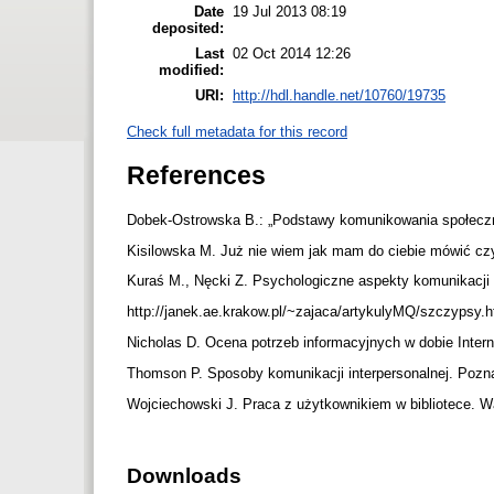
Date
19 Jul 2013 08:19
deposited:
Last
02 Oct 2014 12:26
modified:
URI:
http://hdl.handle.net/10760/19735
Check full metadata for this record
References
Dobek-Ostrowska B.: „Podstawy komunikowania społec
Kisilowska M. Już nie wiem jak mam do ciebie mówić czy
Kuraś M., Nęcki Z. Psychologiczne aspekty komunikacji
http://janek.ae.krakow.pl/~zajaca/artykulyMQ/szczypsy.h
Nicholas D. Ocena potrzeb informacyjnych w dobie Inte
Thomson P. Sposoby komunikacji interpersonalnej. Poz
Wojciechowski J. Praca z użytkownikiem w bibliotece.
Downloads