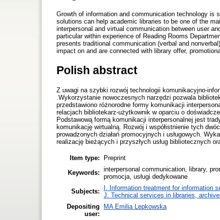
Growth of information and communication technology is s
solutions can help academic libraries to be one of the mai
interpersonal and virtual communication between user and
particular within experience of Reading Rooms Departmen
presents traditional communication (verbal and nonverb
impact on and are connected with library offer, promotiona
Polish abstract
Z uwagi na szybki rozwój technologii komunikacyjno-info
.Wykorzystanie nowoczesnych narzędzi pozwala bibliote
przedstawiono różnorodne formy komunikacji interpersonal
relacjach bibliotekarz-użytkownik w oparciu o doświadcz
Podstawową formą komunikacji interpersonalnej jest tra
komunikację wirtualną. Rozwój i współistnienie tych dwó
prowadzonych działań promocyjnych i usługowych. Wykaz
realizację bieżących i przyszłych usług bibliotecznych 
Item type:
Preprint
interpersonal communication, library, pro
Keywords:
promocja, usługi dedykowane
I. Information treatment for information s
Subjects:
J. Technical services in libraries, archi
Depositing
MA Emilia Lepkowska
user: