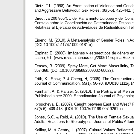
Dietz, T.L. (1998). An Examination of Violence and Gende
and Aggressive Behaviour. Sex Roles, 38(5-6), 425-442
Directiva 2007/65/CE del Parlamento Europeo y del Conse
Consejo sobre la Coordinación de Determinadas Disposic
Relativas al Ejercicio de Actividades de Radiodifusión Tel
Eisend, M. (2010). A Meta-analysis of Gender Roles in Ad
(DOI:10.1007/s11747-009-0181-x).
Espinar, E. (2006). Imágenes y estereotipos de género en l
Latina, 61. (www.revistalatinacs.org/200614EspinarRuiz.
Feasey, R. (2009). Spray More, Get More: Masculinity, Tel
357-368. (DOI:10.1080/095892309032-60027).
Frith, K., Shaw, P. & Cheng, H, (2005). The Construction
Journal of Communication, 55(1), 56-70. (DOI:10.1111/j.
Furnham, A. & Paltzer, S. (2010). The Portrayal of Men
Published since 2000. Scandinavian Journal of Psycholog
Ibroscheva, E. (2007). Caught between East and West? Po
57(5-6), 409-418. (DOI:10.1007/s11199-007-9261-x).
Jones, S.C. & Reid, A. (2010). The Use of Female Sexualit
Adults’ Reactions to Stereotypes. Journal of Public Affai
Kalliny, M. & Gentry, L. (2007). Cultural Values Reflecte