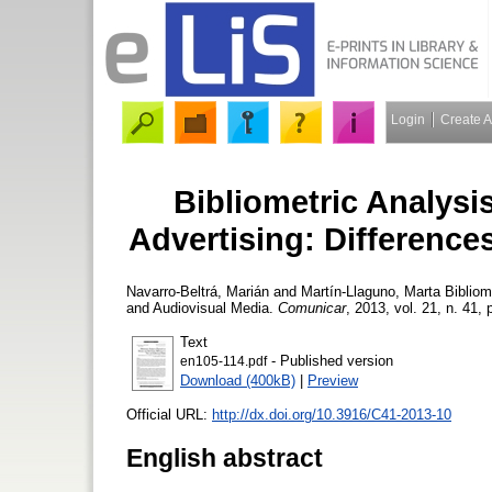
Login
Create 
Bibliometric Analys
Advertising: Difference
Navarro-Beltrá, Marián
and
Martín-Llaguno, Marta
Bibliom
and Audiovisual Media.
Comunicar
, 2013, vol. 21, n. 41, 
Text
- Published version
en105-114.pdf
Download (400kB)
|
Preview
Official URL:
http://dx.doi.org/10.3916/C41-2013-10
English abstract