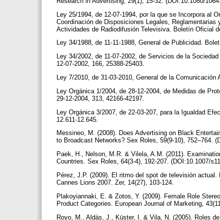
Research in Advertising, 29(1), 15-32. (DOI:10.1080/10
Ley 25/1994, de 12-07-1994, por la que se Incorpora al O
Coordinación de Disposiciones Legales, Reglamentarias y
Actividades de Radiodifusión Televisiva. Boletín Oficial
Ley 34/1988, de 11-11-1988, General de Publicidad. Bolet
Ley 34/2002, de 11-07-2002, de Servicios de la Sociedad 
12-07-2002, 166, 25388-25403.
Ley 7/2010, de 31-03-2010, General de la Comunicación A
Ley Orgánica 1/2004, de 28-12-2004, de Medidas de Protec
29-12-2004, 313, 42166-42197.
Ley Orgánica 3/2007, de 22-03-207, para la Igualdad Efec
12.611-12.645.
Messineo, M. (2008). Does Advertising on Black Enterta
to Broadcast Networks? Sex Roles, 59(9-10), 752–764. (
Paek, H., Nelson, M.R. & Vilela, A.M. (2011). Examinatio
Countries. Sex Roles, 64(3-4), 192-207. (DOI:10.1007/s1
Pérez, J.P. (2009). El ritmo del spot de televisión actual
Cannes Lions 2007. Zer, 14(27), 103-124.
Plakoyiannaki, E. & Zotos, Y. (2009). Female Role Stereo
Product Categories. European Journal of Marketing, 43(
Royo, M., Aldás, J., Küster, I. & Vila, N. (2005). Roles d