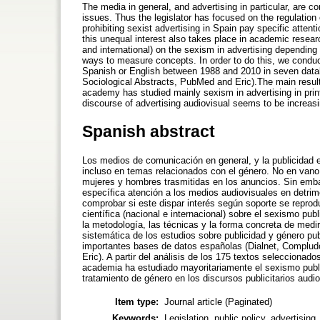
The media in general, and advertising in particular, are c
issues. Thus the legislator has focused on the regulatio
prohibiting sexist advertising in Spain pay specific atten
this unequal interest also takes place in academic research
and international) on the sexism in advertising dependin
ways to measure concepts. In order to do this, we conduc
Spanish or English between 1988 and 2010 in seven datab
Sociological Abstracts, PubMed and Eric).The main results
academy has studied mainly sexism in advertising in print
discourse of advertising audiovisual seems to be increasi
Spanish abstract
Los medios de comunicación en general, y la publicidad e
incluso en temas relacionados con el género. No en vano 
mujeres y hombres trasmitidas en los anuncios. Sin emba
específica atención a los medios audiovisuales en detrime
comprobar si este dispar interés según soporte se reprodu
científica (nacional e internacional) sobre el sexismo p
la metodología, las técnicas y la forma concreta de medir 
sistemática de los estudios sobre publicidad y género pu
importantes bases de datos españolas (Dialnet, Compludo
Eric). A partir del análisis de los 175 textos seleccionado
academia ha estudiado mayoritariamente el sexismo public
tratamiento de género en los discursos publicitarios audi
Item type:
Journal article (Paginated)
Keywords:
Legislation, public policy, advertisin