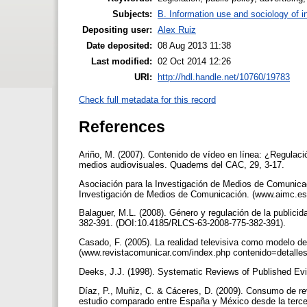
Subjects:
B. Information use and sociology of i
Depositing user:
Alex Ruiz
Date deposited:
08 Aug 2013 11:38
Last modified:
02 Oct 2014 12:26
URI:
http://hdl.handle.net/10760/19783
Check full metadata for this record
References
Ariño, M. (2007). Contenido de vídeo en línea: ¿Regulació
medios audiovisuales. Quaderns del CAC, 29, 3-17.
Asociación para la Investigación de Medios de Comunica
Investigación de Medios de Comunicación. (www.aimc.e
Balaguer, M.L. (2008). Género y regulación de la publicid
382-391. (DOI:10.4185/RLCS-63-2008-775-382-391).
Casado, F. (2005). La realidad televisiva como modelo d
(www.revistacomunicar.com/index.php contenido=detall
Deeks, J.J. (1998). Systematic Reviews of Published Evi
Díaz, P., Muñiz, C. & Cáceres, D. (2009). Consumo de re
estudio comparado entre España y México desde la terce