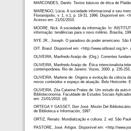
MARCONDES, Danilo. Textos básicos de ética de Platão a
MARENGO, Lúcia. A sociedade informacional e seu merca
Florianópolis, v. 1, n.1, p. 19-31, 1996. Disponível em: <h
Acesso em: 21/01/2010.
MOORE, Nick. A sociedade da informação. In: INS
informação: tendências para o novo milênio. Brasília, 19
NYE JR., Joseph. O paradoxo do poder americano. São
OIT. Brasil. Disponível em: <http://www.oitbrasil.org.br
OLIVEIRA, Manfredo Araújo de. (Org.). Correntes fundam
OLIVEIRA, Manfredo Araújo de. Ética intencionalista-teleo
contemporânea. Rio de Janeiro: Vozes, 2000. p. 235-255.
OLIVEIRA, Marlene de. Origens e evolução da ciência da 
novos conteúdos e espaço de atuação. Belo Horizonte: E
OLIVEIRA, Zita Catarina Prates de. Um estudo da auto-im
Biblioteconomia. Faculdade de Estudos Sociais Aplicado
em: 21/01/2010. (d)
ORTEGA Y GASSET, Don José. Misión Del Bibliotecário. 
de Biblioteca e Información, 1997.
ORTIZ, Renato. Mundialização e cultura. 2. ed. São Paul
PASTORE, José. Artigos. Disponível em: <http://www.jo