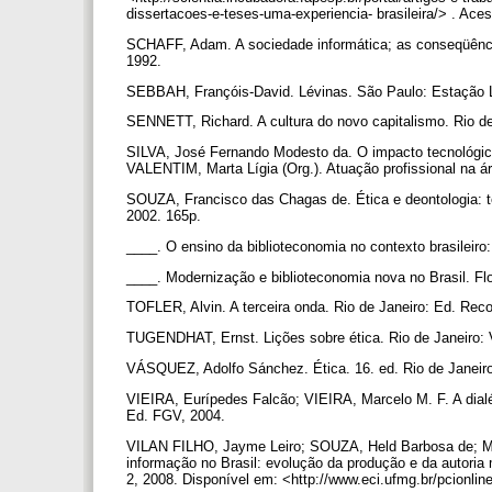
dissertacoes-e-teses-uma-experiencia- brasileira/> . Ac
SCHAFF, Adam. A sociedade informática; as conseqüências
1992.
SEBBAH, Françóis-David. Lévinas. São Paulo: Estação 
SENNETT, Richard. A cultura do novo capitalismo. Rio d
SILVA, José Fernando Modesto da. O impacto tecnológico n
VALENTIM, Marta Lígia (Org.). Atuação profissional na á
SOUZA, Francisco das Chagas de. Ética e deontologia: te
2002. 165p.
____. O ensino da biblioteconomia no contexto brasileir
____. Modernização e biblioteconomia nova no Brasil. 
TOFLER, Alvin. A terceira onda. Rio de Janeiro: Ed. Rec
TUGENDHAT, Ernst. Lições sobre ética. Rio de Janeiro:
VÁSQUEZ, Adolfo Sánchez. Ética. 16. ed. Rio de Janeiro:
VIEIRA, Eurípedes Falcão; VIEIRA, Marcelo M. F. A dial
Ed. FGV, 2004.
VILAN FILHO, Jayme Leiro; SOUZA, Held Barbosa de; MUE
informação no Brasil: evolução da produção e da autoria 
2, 2008. Disponível em: <http://www.eci.ufmg.br/pcionlin