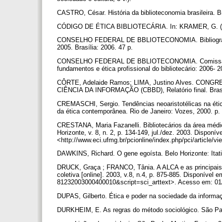
CASTRO, César. História da biblioteconomia brasileira. B
CÓDIGO DE ÉTICA BIBLIOTECÁRIA. In: KRAMER, G. (Org.
CONSELHO FEDERAL DE BBLIOTECONOMIA. Bibliografia sob
2005. Brasília: 2006. 47 p.
CONSELHO FEDERAL DE BBLIOTECONOMIA. Comissão de Ét
fundamentos e ética profissional do bibliotecário: 2006- 
CÔRTE, Adelaide Ramos; LIMA, Justino Alves. C
CIÊNCIA DA INFORMAÇÃO (CBBD), Relatório final. Brasíli
CREMASCHI, Sergio. Tendências neoaristotélicas na étic
da ética contemporânea. Rio de Janeiro: Vozes, 2000. p.
CRESTANA, Maria Fazanelli. Bibliotecários da área médica
Horizonte, v. 8, n. 2, p. 134-149, jul./dez. 2003. Disponív
<http://www.eci.ufmg.br/pcionline/index.php/pci/article/
DAWKINS, Richard. O gene egoísta. Belo Horizonte: Itati
DRUCK, Graça ; FRANCO, Tânia. A ALCA e as principais i
coletiva [online]. 2003, v.8, n.4, p. 875-885. Disponível
81232003000400010&script=sci_arttext>. Acesso em: 01
DUPAS, Gilberto. Ética e poder na sociedade da informa
DURKHEIM, E. As regras do método sociológico. São Pau