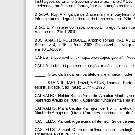
Instituições de Ensino Superior brasileiras. In: GOMES,
sociedade, na área da informação e da atuação profission
BRAGA, Ruy. A vingança de Braverman: o infotaylorism
Infoproletários; degradação real do trabalho virtual. São
BRASIL. Ministério do Trabalho e do Emprego. Classifica
Acesso em: 21/01/2010.
BUSTAMANTE RODRÍGUEZ, Antonio Tomás; PADIAL LEÓN, Ali
Biblios, v. 4, n. 16, jul./dec. 2003. Disponível em: <http
em 10/10/2009.
CAPES. Disponível em: <http://www.capes.gov.br>. Ace
CAPRA, Fritjof. O ponto de mutação; a ciência, a socied
_____. O tao da física; um paralelo entre a física modern
_____; STEINDL-RAST; David; MATUS, Thomas. Pertencend
espiritualidade. São Paulo: Cultrix, 1993.
CARVALHO, Helder Bueno Aires de. Alasdair MacIntyre e 
Manfredo Araújo de. (Org.). Correntes fundamentais da é
CARVALHO, Maria Cecília Maringoni de. Por uma ética ilu
Manfredo Araújo de. (Org.). Correntes fundamentais da é
CASTELLS, Manuel. A galáxia da Internet. Rio de Janeiro
CASTELLS, Manuel. O fim do milênio. Lisboa: Fundação 
sociedade e cultura, 3 v.).