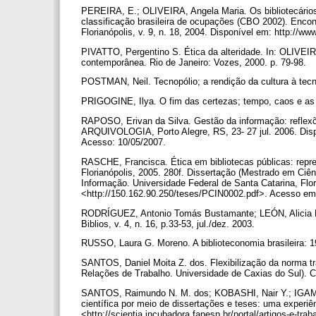
PEREIRA, E.; OLIVEIRA, Angela Maria. Os bibliotecários
classificação brasileira de ocupações (CBO 2002). Encont
Florianópolis, v. 9, n. 18, 2004. Disponível em: http://w
PIVATTO, Pergentino S. Ética da alteridade. In: OLIVEIR
contemporânea. Rio de Janeiro: Vozes, 2000. p. 79-98.
POSTMAN, Neil. Tecnopólio; a rendição da cultura à tec
PRIGOGINE, Ilya. O fim das certezas; tempo, caos e as
RAPOSO, Erivan da Silva. Gestão da informação: refl
ARQUIVOLOGIA, Porto Alegre, RS, 23- 27 jul. 2006. Disp
Acesso: 10/05/2007.
RASCHE, Francisca. Ética em bibliotecas públicas: repres
Florianópolis, 2005. 280f. Dissertação (Mestrado em Ci
Informação. Universidade Federal de Santa Catarina, Flor
<http://150.162.90.250/teses/PCIN0002.pdf>. Acesso em
RODRÍGUEZ, Antonio Tomás Bustamante; LEÓN, Alicia Padia
Biblios, v. 4, n. 16, p.33-53, jul./dez. 2003.
RUSSO, Laura G. Moreno. A biblioteconomia brasileira: 1
SANTOS, Daniel Moita Z. dos. Flexibilização da norma tra
Relações de Trabalho. Universidade de Caxias do Sul). 
SANTOS, Raimundo N. M. dos; KOBASHI, Nair Y.; IGAMI,
científica por meio de dissertações e teses: uma experiên
<http://scientia.incubadora.fapesp.br/portal/artigos-e-tra