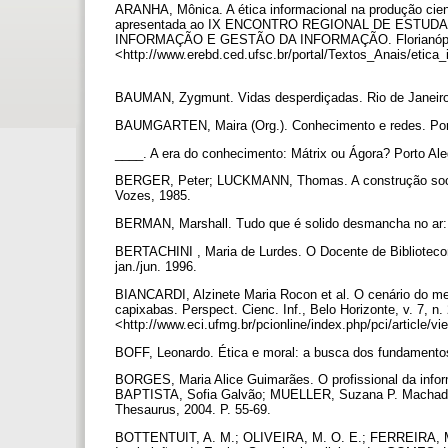
ARANHA, Mônica. A ética informacional na produção cien
apresentada ao IX ENCONTRO REGIONAL DE ESTU
INFORMAÇÃO E GESTÃO DA INFORMAÇÃO. Florianópolis, 
<http://www.erebd.ced.ufsc.br/portal/Textos_Anais/etica_
BAUMAN, Zygmunt. Vidas desperdiçadas. Rio de Janeiro
BAUMGARTEN, Maira (Org.). Conhecimento e redes. Por
____. A era do conhecimento: Mátrix ou Ágora? Porto A
BERGER, Peter; LUCKMANN, Thomas. A construção social 
Vozes, 1985.
BERMAN, Marshall. Tudo que é solido desmancha no ar:
BERTACHINI , Maria de Lurdes. O Docente de Bibliotecono
jan./jun. 1996.
BIANCARDI, Alzinete Maria Rocon et al. O cenário do me
capixabas. Perspect. Cienc. Inf., Belo Horizonte, v. 7, n.
<http://www.eci.ufmg.br/pcionline/index.php/pci/article/
BOFF, Leonardo. Ética e moral: a busca dos fundamentos
BORGES, Maria Alice Guimarães. O profissional da infor
BAPTISTA, Sofia Galvão; MUELLER, Suzana P. Machado (Or
Thesaurus, 2004. P. 55-69.
BOTTENTUIT, A. M.; OLIVEIRA, M. O. E.; FERREIRA, M. 