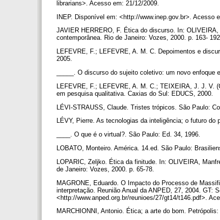
librarians>. Acesso em: 21/12/2009.
INEP. Disponível em: <http://www.inep.gov.br>. Acesso 
JAVIER HERRERO, F. Ética do discurso. In: OLIVEIRA, Ma
contemporânea. Rio de Janeiro: Vozes, 2000. p. 163- 19
LEFEVRE, F.; LEFEVRE, A. M. C. Depoimentos e discursos
2005.
_____. O discurso do sujeito coletivo: um novo enfoque
LEFEVRE, F.; LEFEVRE, A. M. C.; TEIXEIRA, J. J. V. (O
em pesquisa qualitativa. Caxias do Sul: EDUCS, 2000.
LÉVI-STRAUSS, Claude. Tristes trópicos. São Paulo: C
LÉVY, Pierre. As tecnologias da inteligência; o futuro do
____. O que é o virtual?. São Paulo: Ed. 34, 1996.
LOBATO, Monteiro. América. 14.ed. São Paulo: Brasilie
LOPARIC, Zeljko. Ética da finitude. In: OLIVEIRA, Manfr
de Janeiro: Vozes, 2000. p. 65-78.
MAGRONE, Eduardo. O Impacto do Processo de Massifica
interpretação. Reunião Anual da ANPED, 27, 2004. GT: S
<http://www.anped.org.br/reunioes/27/gt14/t146.pdf>. A
MARCHIONNI, Antonio. Ética; a arte do bom. Petrópolis