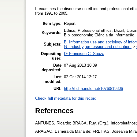
It examines the discourse on ethics and professional ethi
from 1991 to 2005.
Item type:
Report
Ethics; Professional ethics; Brazil; Librar
Keywords:
Biblioteconomia; Ciência da Informação
B. Information use and sociology of info
Subjects:
G. Industry, profession and education.
>
Depositing
Dr Francisco C. Souza
user:
Date
07 Aug 2013 10:09
deposited:
Last
02 Oct 2014 12:27
modified:
URI:
http://hdl.handle.net/10760/19806
Check full metadata for this record
References
ANTUNES, Ricardo; BRAGA, Ruy. (Org.). Infoproletários; 
ARAGÃO, Esmeralda Maria de; FREITAS, Joseania Mirand