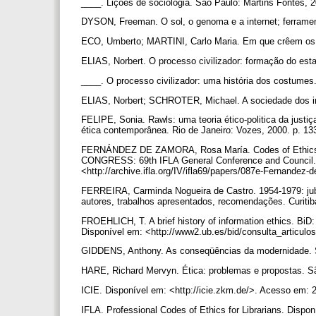
____. Lições de sociologia. São Paulo: Martins Fontes, 
DYSON, Freeman. O sol, o genoma e a internet; ferramen
ECO, Umberto; MARTINI, Carlo Maria. Em que crêem os q
ELIAS, Norbert. O processo civilizador: formação do esta
____. O processo civilizador: uma história dos costumes.
ELIAS, Norbert; SCHROTER, Michael. A sociedade dos in
FELIPE, Sonia. Rawls: uma teoria ético-politica da justi
ética contemporânea. Rio de Janeiro: Vozes, 2000. p. 13
FERNÁNDEZ DE ZAMORA, Rosa María. Codes of Ethics
CONGRESS: 69th IFLA General Conference and Council. B
<http://archive.ifla.org/IV/ifla69/papers/087e-Fernande
FERREIRA, Carminda Nogueira de Castro. 1954-1979: jub
autores, trabalhos apresentados, recomendações. Curiti
FROEHLICH, T. A brief history of information ethics. BiD:
Disponível em: <http://www2.ub.es/bid/consulta_articulo
GIDDENS, Anthony. As conseqüências da modernidade.
HARE, Richard Mervyn. Ética: problemas e propostas. 
ICIE. Disponível em: <http://icie.zkm.de/>. Acesso em: 
IFLA. Professional Codes of Ethics for Librarians. Disponí