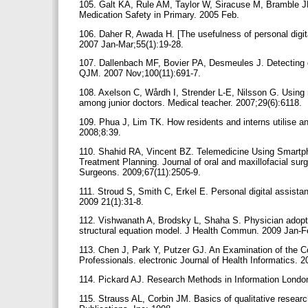
105. Galt KA, Rule AM, Taylor W, Siracuse M, Bramble JD
Medication Safety in Primary. 2005 Feb.
106. Daher R, Awada H. [The usefulness of personal digit
2007 Jan-Mar;55(1):19-28.
107. Dallenbach MF, Bovier PA, Desmeules J. Detecting dru
QJM. 2007 Nov;100(11):691-7.
108. Axelson C, Wårdh I, Strender L-E, Nilsson G. Using
among junior doctors. Medical teacher. 2007;29(6):6118.
109. Phua J, Lim TK. How residents and interns utilise 
2008;8:39.
110. Shahid RA, Vincent BZ. Telemedicine Using Smartph
Treatment Planning. Journal of oral and maxillofacial surge
Surgeons. 2009;67(11):2505-9.
111. Stroud S, Smith C, Erkel E. Personal digital assista
2009 21(1):31-8.
112. Vishwanath A, Brodsky L, Shaha S. Physician adoption
structural equation model. J Health Commun. 2009 Jan-F
113. Chen J, Park Y, Putzer GJ. An Examination of the
Professionals. electronic Journal of Health Informatics. 
114. Pickard AJ. Research Methods in Information Londo
115. Strauss AL, Corbin JM. Basics of qualitative resea