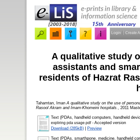
Login
Create 
A qualitative study o
assistants and sma
residents of Hazrat R
Tahamtan, Iman
A qualitative study on the use of person
Rasool Akram and Imam-Khomeini hospitals.
, 2011 Maste
Text (PDAs, handheld computers, handheld devices
- Accepted version
expliring pda usage.pdf
Download (285kB)
|
Preview
Text (PDAs, smarthpone, medicine, handheld com