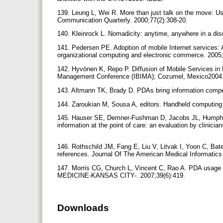
139. Leung L, Wei R. More than just talk on the move: Us
Communication Quarterly. 2000;77(2):308-20.
140. Kleinrock L. Nomadicity: anytime, anywhere in a dis
141. Pedersen PE. Adoption of mobile Internet services: 
organizational computing and electronic commerce. 2005
142. Hyvönen K, Repo P. Diffusion of Mobile Services in 
Management Conference (IBIMA); Cozumel, Mexico2004
143. Altmann TK, Brady D. PDAs bring information compet
144. Zaroukian M, Sousa A, editors. Handheld computing i
145. Hauser SE, Demner-Fushman D, Jacobs JL, Humphr
information at the point of care: an evaluation by clinici
146. Rothschild JM, Fang E, Liu V, Litvak I, Yoon C, Ba
references. Journal Of The American Medical Informatic
147. Morris CG, Church L, Vincent C, Rao A. PDA usage an
MEDICINE-KANSAS CITY-. 2007;39(6):419.
Downloads