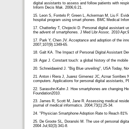
digital assistants to assess and follow patients with resp
Inform Decis Mak. 2006;6:21.
15. Leon S, Fontelo P, Green L, Ackerman M, Liu F. Evi
hospital program using smart phones. BMC Medical Infor
17. Chatterley T, Chojecki D. Personal digital assistant 
the advent of smartphones. J Med Libr Assoc. 2010 Apr;
17. Park Y, Chen JV. Acceptance and adoption of the in
2007;107(9):1349-65.
18. Galt KA. The Impact of Personal Digital Assistant 
19. Agar J. Constant touch: a global history of the mobil
20. Schneidawind J. "Big Blue unveiling", USA Today, N
21. Anton i Riera J, Juarez Gimenez JC, Aznar Sorribes 
computers. Applications for personal digital assistants,
22. Sarasohn-Kahn J. How smartphones are changing Heal
Foundation2010.
23. James R, Scott M, Jane R. Assessing medical resident
journal of medical informatics. 2004;73(1):25-34.
24. "Physician Smartphone Adoption Rate to Reach 81% 
25. De Groote SL, Doranski M. The use of personal digital
2004 Jul;92(3):341-8.