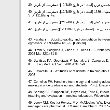
40. شرکت مشارکتی مخابرات سیار اصفهان 1389 [استناد در تاریخ 12/1/89]; دسترسی از طریق: http://www.mtce.ir/user/Index.jsp?
SID=121&lang=Fa.
43. Farahani T. Substituteability and competition between 
eghtesadi. 2009;44(86):181-92. [Persian].
44. Hirani S, Hodgkins J, Chen SD, Lucas G. Current produ
2005 Mar;32(1):61-8.
45. Banitsas KA, Georgiadis P, Tachakra S, Cavouras D. U
IEEE Eng Med Biol Soc. 2004;4:3105-8.
46. Ciavarella GG. Attitudes of residents in training about
2005.
47. Cornelius FH. Handheld technology and nursing aducati
making in undergraduate nursing students [Ph.d]: Drexel 
48. Bertling CJ, Simpson DE, Hayes AM, Torre D, Brown 
teaching and evaluation in medical education. Wisconsin
49. Lowry CM, Kostka-Rokosz MD, McCloskey WW. Evaluati
managed care pharmacist. J Manag Care Pharm. 2003 Se