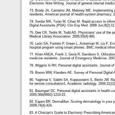
Electronic Note Writing. Journal of general internal medic
73. Brody JA, Camamo JM, Maloney ME. Implementing a pe
residents. American journal of health-system pharmacy. 
74. Serdar MA, Turan M, Cihan M. Rapid access to informa
Digital Assistants (PDA). Clin Exp Med. 2008 Jun;8(2):1
75. Dee CR, Teolis M, Todd AD. Physicians' use of the per
Medical Library Association. 2005;93(4):480.
76. León SA, Fontelo P, Green L, Ackerman M, Liu F. Ev
hospital program using smart phones. BMC medical infor
77. Khan ANGA, Frank J, Geria R, Davidson S. Utilization
medicine residents. Journal of Emergency Medicine. 200
78. Wiggins Iii RH. Personal digital assistants. Journal o
79. Boonn WW, Flanders AE. Survey of Personal Digital 
80. Yaghmai V, Salehi SA, Kuppuswami S, Berlin JW. Rapi
for remote consultation1. Academic radiology. 2004;11(11
81. Baumgart DC. Personal digital assistants in health ca
2005;366(9492):1210-22.
82. Eapen BR. DermaMan: Scoring dermatology in your pa
2008;74(4):424.
83. A Clinician’s Guide to Electronic Prescribing American