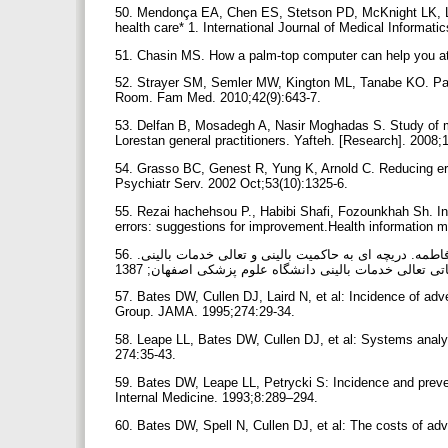
50. Mendonça EA, Chen ES, Stetson PD, McKnight LK, Le
health care* 1. International Journal of Medical Informati
51. Chasin MS. How a palm-top computer can help you at
52. Strayer SM, Semler MW, Kington ML, Tanabe KO. Pat
Room. Fam Med. 2010;42(9):643-7.
53. Delfan B, Mosadegh A, Nasir Moghadas S. Study of med
Lorestan general practitioners. Yafteh. [Research]. 2008;
54. Grasso BC, Genest R, Yung K, Arnold C. Reducing error
Psychiatr Serv. 2002 Oct;53(10):1325-6.
55. Rezai hachehsou P., Habibi Shafi, Fozounkhah Sh. Inf
errors: suggestions for improvement.Health information 
56. خلیقی نژاد، نیما، عطائی، منیژه، هادیزاده، فاطمه؛ ویراستاری علمی هادیزاده، فاطمه. دریچه ای به حاکمیت بالینی و تعالی خدمات بالینی.
57. Bates DW, Cullen DJ, Laird N, et al: Incidence of ad
Group. JAMA. 1995;274:29-34.
58. Leape LL, Bates DW, Cullen DJ, et al: Systems anal
274:35-43.
59. Bates DW, Leape LL, Petrycki S: Incidence and prevent
Internal Medicine. 1993;8:289–294.
60. Bates DW, Spell N, Cullen DJ, et al: The costs of ad