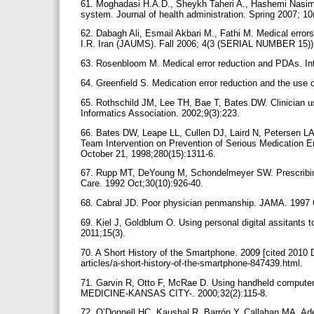
61. Moghadasi H.A.D., Sheykh Taheri A., Hashemi Nasim.
system. Journal of health administration. Spring 2007; 10
62. Dabagh Ali, Esmail Akbari M., Fathi M. Medical errors
I.R. Iran (JAUMS). Fall 2006; 4(3 (SERIAL NUMBER 15))
63. Rosenbloom M. Medical error reduction and PDAs. Int
64. Greenfield S. Medication error reduction and the use
65. Rothschild JM, Lee TH, Bae T, Bates DW. Clinician us
Informatics Association. 2002;9(3):223.
66. Bates DW, Leape LL, Cullen DJ, Laird N, Petersen LA
Team Intervention on Prevention of Serious Medication E
October 21, 1998;280(15):1311-6.
67. Rupp MT, DeYoung M, Schondelmeyer SW. Prescribing
Care. 1992 Oct;30(10):926-40.
68. Cabral JD. Poor physician penmanship. JAMA. 1997 
69. Kiel J, Goldblum O. Using personal digital assitants
2011;15(3).
70. A Short History of the Smartphone. 2009 [cited 2010 
articles/a-short-history-of-the-smartphone-847439.html.
71. Garvin R, Otto F, McRae D. Using handheld computer
MEDICINE-KANSAS CITY-. 2000;32(2):115-8.
72. O’Donnell HC, Kaushal R, Barrón Y, Callahan MA, Ad