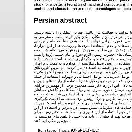
study for a better integration of handheld computers in m
centers and clinics to make mobile technologies as popu
Persian abstract
وانند در فعالیت های بالینی بهترین عملکرد را داشته باشند
وز را در هر زمان و مکان امکان پذیر کرده است. دسترسی به
ی بالینی نقش بسزایی خواهد داشت. هدف مطالعه حاضر بررسی
ستفاده و عدم استفاده اینترن ها و رزیدنت ها از این ابزارها
 روش پژوهش این مطالعه به روش پژوهش کیفی انجام شد. جمع
نیمه ساختار یافته با 11 اینترن و 10 رزیدنت از بیمارستان های حضرت رسول اکرم (ص) و امام خمینی (ره) وابسته
 شد. در این پژوهش از مصاحبه نیمه ساختار یافته جهت گردآوری داده ها استفاده شد. داده
ها با استفاده از روش تحلیل مقایسه ای مداوم و به کمک نرم افزار NVivo . یافته ها شرکت کنندگان در این مطالعه در امور رزومره
یبی و تلفن هوشمند استفاده می کردند. مهمترین کاربردهای
تی پزشکی و منابع مرجع دارویی، مطالعه متون الکترونیکی و
عوامل سازمانی، عوامل اجتماعی و سهولت استفاده از جمله
ی باشد. از مهمترین دلایل عدم استفاده از رایانه های جیبی و
بالای این ابزارها ذکر شد. همچنین برخی از مهمترین مزایای
کیفیت درمان، ذخیره سازی حجم زیاد اطلاعات و کاهش خطاهای
زاری و وابستگی روانی به این ابزارها می شد. بحث و نتیجه
 می توانند نگرش و درک روشن تری نسبت به اهمیت بکارگیری
راکز درمانی ایران برنامه ریزی کنند. آنچه مسلم است؛ آموزش
حمایت های سازمانی نقش مهمی در پذیرش و استفاده از این
در حین استفاده از این فناوری و با مساعد ساختن زمینه برای
رچه بهتر از فناوری رایانه های جیبی یا تلفن های هوشمند در
حوزه پزشکی ایفا کنند.
Item type:
Thesis (UNSPECIFIED)