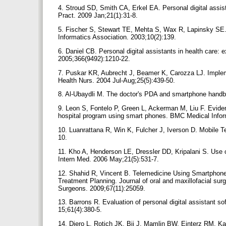
4. Stroud SD, Smith CA, Erkel EA. Personal digital assis
Pract. 2009 Jan;21(1):31-8.
5. Fischer S, Stewart TE, Mehta S, Wax R, Lapinsky SE.
Informatics Association. 2003;10(2):139.
6. Daniel CB. Personal digital assistants in health care: 
2005;366(9492):1210-22.
7. Puskar KR, Aubrecht J, Beamer K, Carozza LJ. Impleme
Health Nurs. 2004 Jul-Aug;25(5):439-50.
8. Al-Ubaydli M. The doctor's PDA and smartphone handb
9. Leon S, Fontelo P, Green L, Ackerman M, Liu F. Evid
hospital program using smart phones. BMC Medical Infor
10. Luanrattana R, Win K, Fulcher J, Iverson D. Mobile 
10.
11. Kho A, Henderson LE, Dressler DD, Kripalani S. Use 
Intern Med. 2006 May;21(5):531-7.
12. Shahid R, Vincent B. Telemedicine Using Smartphones
Treatment Planning. Journal of oral and maxillofacial surge
Surgeons. 2009;67(11):25059.
13. Barrons R. Evaluation of personal digital assistant s
15;61(4):380-5.
14. Diero L, Rotich JK, Bii J, Mamlin BW, Einterz RM, K