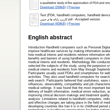
a qualitative study of the appoication of PDA and s
Download (269kB)
|
Preview
Text (PDA, handheld computers, handheld devices
- Accepted version
کاربرد رایانه ها ی جیبی.pdf
Download (408kB)
|
Preview
English abstract
Introduction Handheld computers such as Personal Digita
improve healthcare services by making information availab
how medical interns and residents retrieve information w
benefits and barriers of using handheld computers in clin
medical interns and residents. Methodology We conducted 
selected the subjects of the study, using the purposive s
medical interns and residents from May through Septembe
Participants usually used PDAs and smartphones for web
activities. They also used handheld computers for search
web search. Participants believed that usefulness, ease of
influences, observability, compatibility and job characteri
medical settings. It was found that the most important b
delivery of health information, medical errors reduction, 
improving clinical decision makings and treatment quality.
analysis: Limitations related to handheld computers, indiv
and effective changes are taking place in the field of med
developing countries like Iran it is in its childhood period
technologies in healthcare organizations for better patie