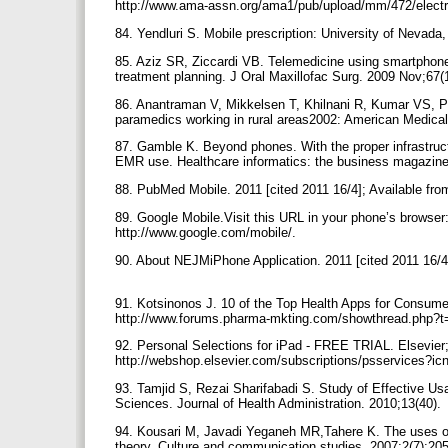
http://www.ama-assn.org/ama1/pub/upload/mm/472/electro
84. Yendluri S. Mobile prescription: University of Nevad
85. Aziz SR, Ziccardi VB. Telemedicine using smartphones
treatment planning. J Oral Maxillofac Surg. 2009 Nov;67(
86. Anantraman V, Mikkelsen T, Khilnani R, Kumar VS, 
paramedics working in rural areas2002: American Medical
87. Gamble K. Beyond phones. With the proper infrastruct
EMR use. Healthcare informatics: the business magazine
88. PubMed Mobile. 2011 [cited 2011 16/4]; Available fr
89. Google Mobile.Visit this URL in your phone’s browser
http://www.google.com/mobile/.
90. About NEJMiPhone Application. 2011 [cited 2011 16/4]
91. Kotsinonos J. 10 of the Top Health Apps for Consumer
http://www.forums.pharma-mkting.com/showthread.php?
92. Personal Selections for iPad - FREE TRIAL. Elsevier; 
http://webshop.elsevier.com/subscriptions/psservices?ic
93. Tamjid S, Rezai Sharifabadi S. Study of Effective Us
Sciences. Journal of Health Administration. 2010;13(40).
94. Kousari M, Javadi Yeganeh MR,Tahere K. The uses of 
theory. Culture and communication studies. 2007;2(7):20