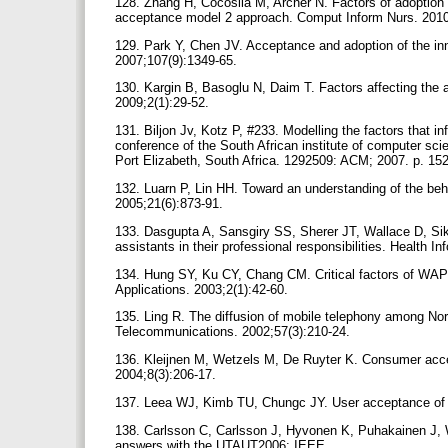
128. Zhang H, Cocosila M, Archer N. Factors of adoption
acceptance model 2 approach. Comput Inform Nurs. 2010
129. Park Y, Chen JV. Acceptance and adoption of the i
2007;107(9):1349-65.
130. Kargin B, Basoglu N, Daim T. Factors affecting the a
2009;2(1):29-52.
131. Biljon Jv, Kotz P, #233. Modelling the factors that 
conference of the South African institute of computer scie
Port Elizabeth, South Africa. 1292509: ACM; 2007. p. 15
132. Luarn P, Lin HH. Toward an understanding of the beh
2005;21(6):873-91.
133. Dasgupta A, Sansgiry SS, Sherer JT, Wallace D, Sikri 
assistants in their professional responsibilities. Health I
134. Hung SY, Ku CY, Chang CM. Critical factors of WAP
Applications. 2003;2(1):42-60.
135. Ling R. The diffusion of mobile telephony among Norw
Telecommunications. 2002;57(3):210-24.
136. Kleijnen M, Wetzels M, De Ruyter K. Consumer accep
2004;8(3):206-17.
137. Leea WJ, Kimb TU, Chungc JY. User acceptance of t
138. Carlsson C, Carlsson J, Hyvonen K, Puhakainen J, W
answers with the UTAUT2006: IEEE.