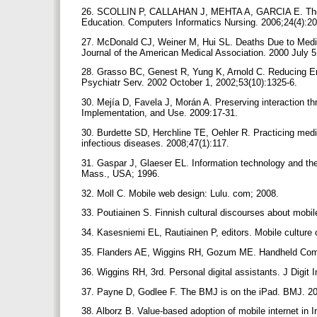
26. SCOLLIN P, CALLAHAN J, MEHTA A, GARCIA E. The PD
Education. Computers Informatics Nursing. 2006;24(4):2
27. McDonald CJ, Weiner M, Hui SL. Deaths Due to Medic
Journal of the American Medical Association. 2000 July 5
28. Grasso BC, Genest R, Yung K, Arnold C. Reducing Err
Psychiatr Serv. 2002 October 1, 2002;53(10):1325-6.
30. Mejía D, Favela J, Morán A. Preserving interaction t
Implementation, and Use. 2009:17-31.
30. Burdette SD, Herchline TE, Oehler R. Practicing medici
infectious diseases. 2008;47(1):117.
31. Gaspar J, Glaeser EL. Information technology and th
Mass., USA; 1996.
32. Moll C. Mobile web design: Lulu. com; 2008.
33. Poutiainen S. Finnish cultural discourses about mob
34. Kasesniemi EL, Rautiainen P, editors. Mobile culture
35. Flanders AE, Wiggins RH, Gozum ME. Handheld Compu
36. Wiggins RH, 3rd. Personal digital assistants. J Digit
37. Payne D, Godlee F. The BMJ is on the iPad. BMJ. 2
38. Alborz B. Value-based adoption of mobile internet in 