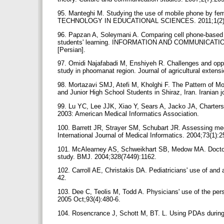
95. Manteghi M. Studying the use of mobile phone b
TECHNOLOGY IN EDUCATIONAL SCIENCES. 2011;1(2):9
96. Papzan A, Soleymani A. Comparing cell phone-based an
students' learning. INFORMATION AND COMMUNICATI
[Persian].
97. Omidi Najafabadi M, Enshiyeh R. Challenges and opport
study in phoomanat region. Journal of agricultural extens
98. Mortazavi SMJ, Atefi M, Kholghi F. The Pattern of 
and Junior High School Students in Shiraz, Iran. Iranian 
99. Lu YC, Lee JJK, Xiao Y, Sears A, Jacko JA, Charters
2003: American Medical Informatics Association.
100. Barrett JR, Strayer SM, Schubart JR. Assessing medi
International Journal of Medical Informatics. 2004;73(1):
101. McAlearney AS, Schweikhart SB, Medow MA. Doctors' 
study. BMJ. 2004;328(7449):1162.
102. Carroll AE, Christakis DA. Pediatricians' use of and 
42.
103. Dee C, Teolis M, Todd A. Physicians' use of the pers
2005 Oct;93(4):480-6.
104. Rosencrance J, Schott M, BT. L. Using PDAs during