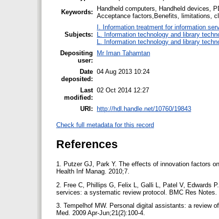
Handheld computers, Handheld devices, PDA
Keywords:
Acceptance factors,Benefits, limitations, cli
I. Information treatment for information ser
Subjects:
L. Information technology and library techn
L. Information technology and library techn
Depositing
Mr Iman Tahamtan
user:
Date
04 Aug 2013 10:24
deposited:
Last
02 Oct 2014 12:27
modified:
URI:
http://hdl.handle.net/10760/19843
Check full metadata for this record
References
1. Putzer GJ, Park Y. The effects of innovation factors
Health Inf Manag. 2010;7.
2. Free C, Phillips G, Felix L, Galli L, Patel V, Edwards 
services: a systematic review protocol. BMC Res Notes.
3. Tempelhof MW. Personal digital assistants: a review of
Med. 2009 Apr-Jun;21(2):100-4.