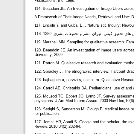
Publications, Inc; 1998.
114. Beaudoin JE. An Investigation of Image Users acro
A Framework of Their Image Needs, Retrieval and Use: D
117. Lincoln Y, and Guba, E. . Naturalistic Inquiry: New
119. Marshall MN. Sampling for qualitative research. Fam
120. Beaudoin JE. An investigation of image users across
University; 2009.
121. Patton M. Qualitative research and evaluation me
122. Spradley J. The etnographic interview: Harcourt Br
123. hajbagheri a, parvizi s, salsali m. Qualitative Rese
124. Carroll AE, Christakis DA. Pediatricians’ use of and 
125. McLeod TG, Ebbert JO, Lymp JF. Survey assessment 
physicians. J Am Med Inform Assoc. 2003 Nov-Dec;10(6
126. Sedghi S, Sanderson M, Clough P. Medical image re
for publication.
127. Jamali HR, Asadi S. Google and the scholar: the role
Review. 2010;34(2):282-94.