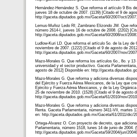
Hernández-Hernández S. Que reforma el artículo 9 Bis de
jueves 18 de octubre de 2007. (1139) [Citado el 9 de ago
http://gaceta.diputados.gob.mx/Gaceta/60/2007/oct/200
Lemus-Muñoz Ledo RI; Zambrano Elizondo JM. Que reforma
número 2614-I, jueves 16 de octubre de 2008. (2202) [Cit
http://gaceta.diputados.gob.mx/Gaceta/60/2008/oct/2008
Ludlow-Kuri LD. Que reforma el artículo 5o. de la Ley de
noviembre de 2007. (1222) [Citado el 9 de agosto de 2012
http://gaceta.diputados.gob.mx/Gaceta/60/2007/nov/200
Mazo-Morales G. Que reforma los artículos 6o., 8o. y 13 d
universidad y el sector productivo. Gaceta Parlamentaria,
agosto de 2012] Disponible en: http://gaceta.diputados.
Mazo-Morales G. Que reforma y adiciona diversas disposi
del Ejército y Fuerza Aérea Mexicanos, de la Ley que crea
Ejército y Fuerza Aérea Mexicanos, y de la Ley Orgánic
25 de noviembre de 2010. (1528) [Citado el 9 de agosto d
http://gaceta.diputados.gob.mx/Gaceta/61/2010/nov/2010
Mazo-Morales G. Que reforma y adiciona diversas disposi
Renta. Gaceta Parlamentaria, número 3411-VII, martes 13
en: http://gaceta.diputados.gob.mx/Gaceta/61/2011/dic/2
Ortega-Alvarez O. Con proyecto de decreto, que adiciona 
Parlamentaria, número 1518, lunes 14 de junio de 2004. (
http://gaceta.diputados.gob.mx/Gaceta/59/2004/jun/200