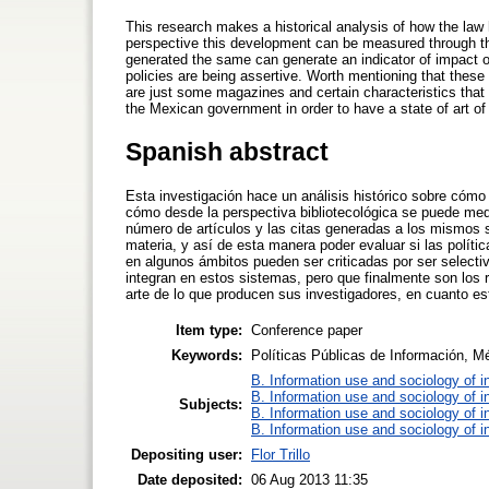
This research makes a historical analysis of how the law
perspective this development can be measured through the 
generated the same can generate an indicator of impact of
policies are being assertive. Worth mentioning that thes
are just some magazines and certain characteristics that 
the Mexican government in order to have a state of art of
Spanish abstract
Esta investigación hace un análisis histórico sobre cómo 
cómo desde la perspectiva bibliotecológica se puede medi
número de artículos y las citas generadas a los mismos 
materia, y así de esta manera poder evaluar si las polít
en algunos ámbitos pueden ser criticadas por ser selectiv
integran en estos sistemas, pero que finalmente son los 
arte de lo que producen sus investigadores, en cuanto e
Item type:
Conference paper
Keywords:
Políticas Públicas de Información, Mé
B. Information use and sociology of i
B. Information use and sociology of i
Subjects:
B. Information use and sociology of i
B. Information use and sociology of i
Depositing user:
Flor Trillo
Date deposited:
06 Aug 2013 11:35