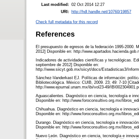
Last modified:
02 Oct 2014 12:27
URI:
http://hdl.handle.net/10760/19857
Check full metadata for this record
References
El presupuesto de egresos de la federación 1995-2000. M
2012] Disponible en: http://www.apartados.hacienda.go
Indicadores de actividades científicas y tecnológicas. E
septiembre de 2012] Disponible en:
http://www.siicyt.gob.mx/siicyt/docs/Estadisticas3/
Sánchez-Vanderkast EJ. Políticas de información: política
Bibliotecológica. México: CUIB, 2009. 23; 49: 7-10 [Cita
http://www.ejournal.unam.mx/ibi/vol23-49/IBI002304901.
Aguascalientes. Diagnóstico en ciencia, tecnología e in
Disponible en: http://www.foroconsultivo.org.mx/libros_e
Chihuahua. Diagnóstico en ciencia, tecnología e innovac
Disponible en: http://www.foroconsultivo.org.mx/libros_e
Durango. Diagnóstico en ciencia, tecnología e innovació
Disponible en: http://www.foroconsultivo.org.mx/libros_e
Nuevo León. Diagnóstico en ciencia, tecnología e innova