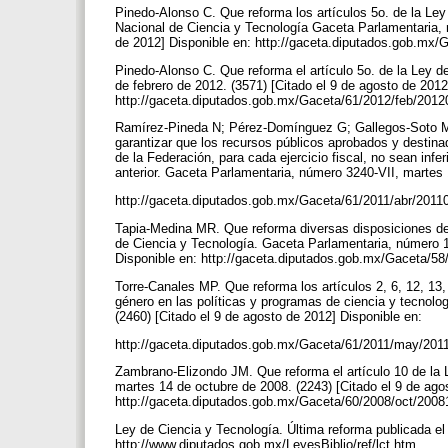
Pinedo-Alonso C. Que reforma los artículos 5o. de la Ley
Nacional de Ciencia y Tecnología Gaceta Parlamentaria, n
de 2012] Disponible en: http://gaceta.diputados.gob.mx/
Pinedo-Alonso C. Que reforma el artículo 5o. de la Ley 
de febrero de 2012. (3571) [Citado el 9 de agosto de 2012
http://gaceta.diputados.gob.mx/Gaceta/61/2012/feb/2012
Ramírez-Pineda N; Pérez-Domínguez G; Gallegos-Soto M. 
garantizar que los recursos públicos aprobados y destina
de la Federación, para cada ejercicio fiscal, no sean infer
anterior. Gaceta Parlamentaria, número 3240-VII, martes 
http://gaceta.diputados.gob.mx/Gaceta/61/2011/abr/20110
Tapia-Medina MR. Que reforma diversas disposiciones de 
de Ciencia y Tecnología. Gaceta Parlamentaria, número 12
Disponible en: http://gaceta.diputados.gob.mx/Gaceta/5
Torre-Canales MP. Que reforma los artículos 2, 6, 12, 13,
género en las políticas y programas de ciencia y tecnol
(2460) [Citado el 9 de agosto de 2012] Disponible en:
http://gaceta.diputados.gob.mx/Gaceta/61/2011/may/2011
Zambrano-Elizondo JM. Que reforma el artículo 10 de la 
martes 14 de octubre de 2008. (2243) [Citado el 9 de ago
http://gaceta.diputados.gob.mx/Gaceta/60/2008/oct/200
Ley de Ciencia y Tecnología. Última reforma publicada el
http://www.diputados.gob.mx/LeyesBiblio/ref/lct.htm