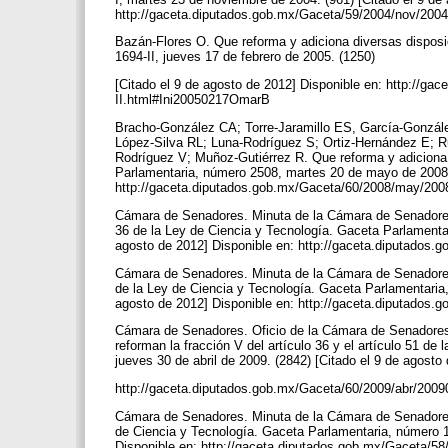
http://gaceta.diputados.gob.mx/Gaceta/59/2004/nov/20
Bazán-Flores O. Que reforma y adiciona diversas disposi
1694-II, jueves 17 de febrero de 2005. (1250)
[Citado el 9 de agosto de 2012] Disponible en: http://g
II.html#Ini20050217OmarB
Bracho-González CA; Torre-Jaramillo ES, García-González
López-Silva RL; Luna-Rodríguez S; Ortiz-Hernández E; R
Rodríguez V; Muñoz-Gutiérrez R. Que reforma y adiciona 
Parlamentaria, número 2508, martes 20 de mayo de 2008. 
http://gaceta.diputados.gob.mx/Gaceta/60/2008/may/20
Cámara de Senadores. Minuta de la Cámara de Senadores c
36 de la Ley de Ciencia y Tecnología. Gaceta Parlamentar
agosto de 2012] Disponible en: http://gaceta.diputados
Cámara de Senadores. Minuta de la Cámara de Senadores 
de la Ley de Ciencia y Tecnología. Gaceta Parlamentaria,
agosto de 2012] Disponible en: http://gaceta.diputados
Cámara de Senadores. Oficio de la Cámara de Senadores 
reforman la fracción V del artículo 36 y el artículo 51 d
jueves 30 de abril de 2009. (2842) [Citado el 9 de agosto
http://gaceta.diputados.gob.mx/Gaceta/60/2009/abr/200
Cámara de Senadores. Minuta de la Cámara de Senadores, 
de Ciencia y Tecnología. Gaceta Parlamentaria, número 11
Disponible en: http://gaceta.diputados.gob.mx/Gaceta/