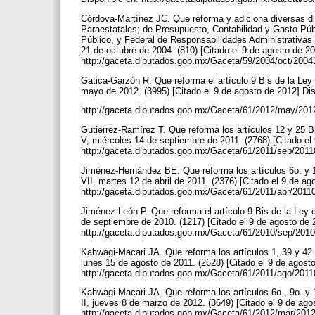
Córdova-Martínez JC. Que reforma y adiciona diversas di
Paraestatales; de Presupuesto, Contabilidad y Gasto Púb
Público, y Federal de Responsabilidades Administrativas
21 de octubre de 2004. (810) [Citado el 9 de agosto de 20
http://gaceta.diputados.gob.mx/Gaceta/59/2004/oct/200
Gatica-Garzón R. Que reforma el artículo 9 Bis de la Le
mayo de 2012. (3995) [Citado el 9 de agosto de 2012] Di
http://gaceta.diputados.gob.mx/Gaceta/61/2012/may/201
Gutiérrez-Ramírez T. Que reforma los artículos 12 y 25 
V, miércoles 14 de septiembre de 2011. (2768) [Citado el
http://gaceta.diputados.gob.mx/Gaceta/61/2011/sep/2011
Jiménez-Hernández BE. Que reforma los artículos 6o. y 
VII, martes 12 de abril de 2011. (2376) [Citado el 9 de ag
http://gaceta.diputados.gob.mx/Gaceta/61/2011/abr/20110
Jiménez-León P. Que reforma el artículo 9 Bis de la Ley
de septiembre de 2010. (1217) [Citado el 9 de agosto de 
http://gaceta.diputados.gob.mx/Gaceta/61/2010/sep/2010
Kahwagi-Macari JA. Que reforma los artículos 1, 39 y 42
lunes 15 de agosto de 2011. (2628) [Citado el 9 de agost
http://gaceta.diputados.gob.mx/Gaceta/61/2011/ago/2011
Kahwagi-Macari JA. Que reforma los artículos 6o., 9o. y
II, jueves 8 de marzo de 2012. (3649) [Citado el 9 de ago
http://gaceta.diputados.gob.mx/Gaceta/61/2012/mar/2012