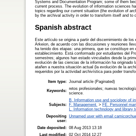
Systems and Documentation Program; some of them became
current process. The evolution of information sciences has
topics regarding our current situation (the evolution of ar
by the archival activity in order to transform itself and t
Spanish abstract
Este artículo se origina a partir del discernimiento de lo
Arkeion, de acuerdo con las discusiones y reuniones llev
ha tenido dos etapas: una primera, que se constituye en 
establecimiento. Está conformado por estudiantes del P
semestres; algunos han estado vinculados desde la primer
evolución de las ciencias de la información ha originado 
atañen a nuestra situación actual (la evolución de la arc
requeridos por la actividad archivística para poder tran
Item type:
Journal article (Paginated)
retos profesionales; nuevas tecnología
Keywords:
science.
B. Information use and sociology of i
Subjects:
F. Management.
>
FE. Personnel ma
L. Information technology and library 
Depositing
Unnamed user with email
camicorchu
user:
Date deposited:
08 Aug 2013 13:18
Last modified:
02 Oct 2014 12:27