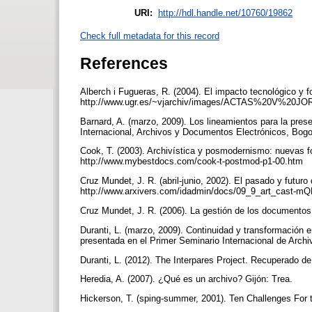
URI:
http://hdl.handle.net/10760/19862
Check full metadata for this record
References
Alberch i Fugueras, R. (2004). El impacto tecnológico y 
http://www.ugr.es/~vjarchiv/images/ACTAS%20V%20J
Barnard, A. (marzo, 2009). Los lineamientos para la pres
Internacional, Archivos y Documentos Electrónicos, Bog
Cook, T. (2003). Archivística y posmodernismo: nuevas 
http://www.mybestdocs.com/cook-t-postmod-p1-00.htm
Cruz Mundet, J. R. (abril-junio, 2002). El pasado y futuro
http://www.arxivers.com/idadmin/docs/09_9_art_cast-m
Cruz Mundet, J. R. (2006). La gestión de los documentos
Duranti, L. (marzo, 2009). Continuidad y transformación e
presentada en el Primer Seminario Internacional de Arc
Duranti, L. (2012). The Interpares Project. Recuperado de
Heredia, A. (2007). ¿Qué es un archivo? Gijón: Trea.
Hickerson, T. (sping-summer, 2001). Ten Challenges For t