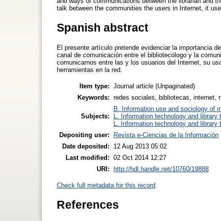
and ways of communications between the librarian and t
talk between the communities the users in Internet, it us
Spanish abstract
El presente artículo pretende evidenciar la importancia d
canal de comunicación entre el bibliotecólogo y la comu
comunicarnos entre las y los usuarios del Internet, su u
herramientas en la red.
Item type:
Journal article (Unpaginated)
Keywords:
redes sociales, bibliotecas, internet
B. Information use and sociology of i
Subjects:
L. Information technology and library
L. Information technology and library
Depositing user:
Revista e-Ciencias de la Información
Date deposited:
12 Aug 2013 05:02
Last modified:
02 Oct 2014 12:27
URI:
http://hdl.handle.net/10760/19888
Check full metadata for this record
References