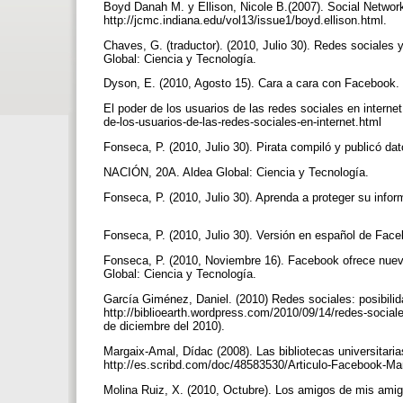
Boyd Danah M. y Ellison, Nicole B.(2007). Social Network
http://jcmc.indiana.edu/vol13/issue1/boyd.ellison.html.
Chaves, G. (traductor). (2010, Julio 30). Redes sociales 
Global: Ciencia y Tecnología.
Dyson, E. (2010, Agosto 15). Cara a cara con Facebook
El poder de los usuarios de las redes sociales en interne
de-los-usuarios-de-las-redes-sociales-en-internet.html
Fonseca, P. (2010, Julio 30). Pirata compiló y publicó d
NACIÓN, 20A. Aldea Global: Ciencia y Tecnología.
Fonseca, P. (2010, Julio 30). Aprenda a proteger su inf
Fonseca, P. (2010, Julio 30). Versión en español de Fac
Fonseca, P. (2010, Noviembre 16). Facebook ofrece nuevo
Global: Ciencia y Tecnología.
García Giménez, Daniel. (2010) Redes sociales: posibili
http://biblioearth.wordpress.com/2010/09/14/redes-sociale
de diciembre del 2010).
Margaix-Amal, Dídac (2008). Las bibliotecas universitar
http://es.scribd.com/doc/48583530/Articulo-Facebook-Ma
Molina Ruiz, X. (2010, Octubre). Los amigos de mis am