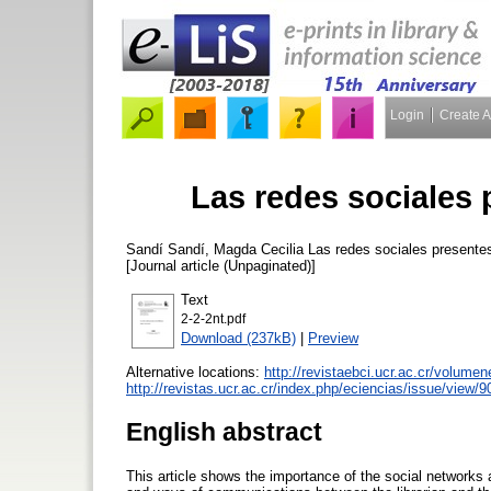
Login
Create 
Las redes sociales 
Sandí Sandí, Magda Cecilia
Las redes sociales presentes
[Journal article (Unpaginated)]
Text
2-2-2nt.pdf
Download (237kB)
|
Preview
Alternative locations:
http://revistaebci.ucr.ac.cr/volumen
http://revistas.ucr.ac.cr/index.php/eciencias/issue/view/9
English abstract
This article shows the importance of the social networks an