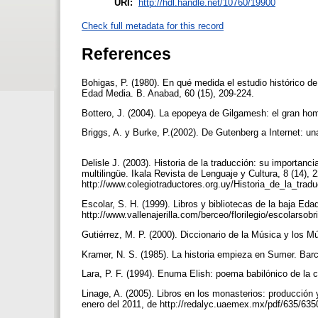
URI:
http://hdl.handle.net/10760/19900
Check full metadata for this record
References
Bohigas, P. (1980). En qué medida el estudio histórico de
Edad Media. B. Anabad, 60 (15), 209-224.
Bottero, J. (2004). La epopeya de Gilgamesh: el gran hom
Briggs, A. y Burke, P.(2002). De Gutenberg a Internet: un
Delisle J. (2003). Historia de la traducción: su importan
multilingüe. Ikala Revista de Lenguaje y Cultura, 8 (14),
http://www.colegiotraductores.org.uy/Historia_de_la_trad
Escolar, S. H. (1999). Libros y bibliotecas de la baja Ed
http://www.vallenajerilla.com/berceo/florilegio/escolarsobr
Gutiérrez, M. P. (2000). Diccionario de la Música y los M
Kramer, N. S. (1985). La historia empieza en Sumer. Barc
Lara, P. F. (1994). Enuma Elish: poema babilónico de la c
Linage, A. (2005). Libros en los monasterios: producció
enero del 2011, de http://redalyc.uaemex.mx/pdf/635/63