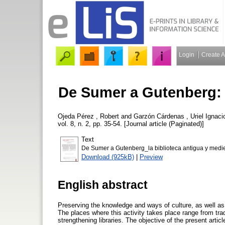
Login
Create 
De Sumer a Gutenberg: l
Ojeda Pérez , Robert
and
Garzón Cárdenas , Uriel Ignaci
vol. 8, n. 2, pp. 35-54. [Journal article (Paginated)]
Text
De Sumer a Gutenberg_la biblioteca antigua y medie
Download (925kB)
|
Preview
English abstract
Preserving the knowledge and ways of culture, as well as 
The places where this activity takes place range from trad
strengthening libraries. The objective of the present artic