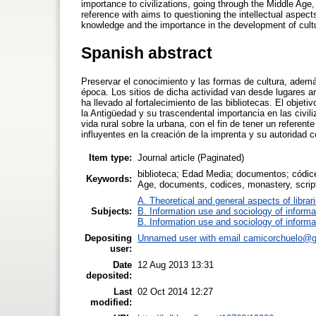
importance to civilizations, going through the Middle Age, 
reference with aims to questioning the intellectual aspects
knowledge and the importance in the development of cult
Spanish abstract
Preservar el conocimiento y las formas de cultura, ademá
época. Los sitios de dicha actividad van desde lugares a
ha llevado al fortalecimiento de las bibliotecas. El objeti
la Antigüedad y su trascendental importancia en las civil
vida rural sobre la urbana, con el fin de tener un referent
influyentes en la creación de la imprenta y su autoridad c
Item type:
Journal article (Paginated)
biblioteca; Edad Media; documentos; códices
Keywords:
Age, documents, codices, monastery, scripto
A. Theoretical and general aspects of librar
Subjects:
B. Information use and sociology of informa
B. Information use and sociology of informa
Depositing
Unnamed user with email
camicorchuelo@g
user:
Date
12 Aug 2013 13:31
deposited:
Last
02 Oct 2014 12:27
modified: