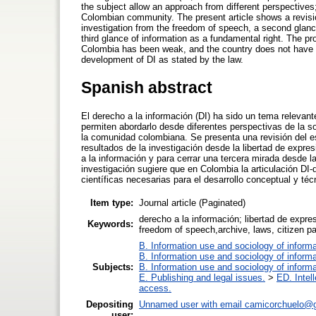
the subject allow an approach from different perspectives
Colombian community. The present article shows a revision 
investigation from the freedom of speech, a second glance 
third glance of information as a fundamental right. The pr
Colombia has been weak, and the country does not have t
development of DI as stated by the law.
Spanish abstract
El derecho a la información (DI) ha sido un tema relevan
permiten abordarlo desde diferentes perspectivas de la s
la comunidad colombiana. Se presenta una revisión del es
resultados de la investigación desde la libertad de expr
a la información y para cerrar una tercera mirada desde 
investigación sugiere que en Colombia la articulación DI-
científicas necesarias para el desarrollo conceptual y téc
Item type:
Journal article (Paginated)
derecho a la información; libertad de expres
Keywords:
freedom of speech,archive, laws, citizen par
B. Information use and sociology of informa
B. Information use and sociology of informa
Subjects:
B. Information use and sociology of informa
E. Publishing and legal issues.
>
ED. Intell
access.
Depositing
Unnamed user with email
camicorchuelo@
user: